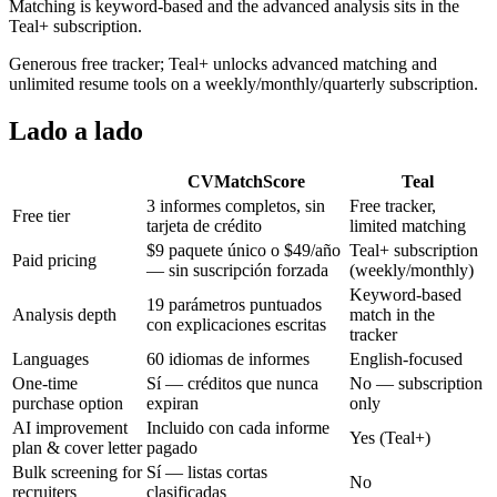
Matching is keyword-based and the advanced analysis sits in the
Teal+ subscription.
Generous free tracker; Teal+ unlocks advanced matching and
unlimited resume tools on a weekly/monthly/quarterly subscription.
Lado a lado
CVMatchScore
Teal
3 informes completos, sin
Free tracker,
Free tier
tarjeta de crédito
limited matching
$9 paquete único o $49/año
Teal+ subscription
Paid pricing
— sin suscripción forzada
(weekly/monthly)
Keyword-based
19 parámetros puntuados
Analysis depth
match in the
con explicaciones escritas
tracker
Languages
60 idiomas de informes
English-focused
One-time
Sí — créditos que nunca
No — subscription
purchase option
expiran
only
AI improvement
Incluido con cada informe
Yes (Teal+)
plan & cover letter
pagado
Bulk screening for
Sí — listas cortas
No
recruiters
clasificadas