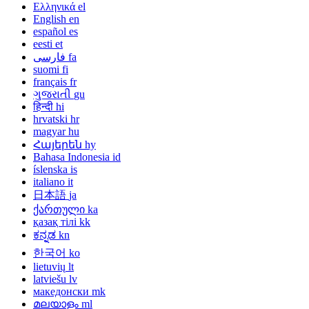
Ελληνικά
el
English
en
español
es
eesti
et
فارسی
fa
suomi
fi
français
fr
ગુજરાતી
gu
हिन्दी
hi
hrvatski
hr
magyar
hu
Հայերեն
hy
Bahasa Indonesia
id
íslenska
is
italiano
it
日本語
ja
ქართული
ka
қазақ тілі
kk
ಕನ್ನಡ
kn
한국어
ko
lietuvių
lt
latviešu
lv
македонски
mk
മലയാളം
ml