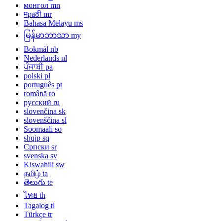
монгол
mn
मраठी
mr
Bahasa Melayu
ms
မြန်မာဘာသာ
my
Bokmål
nb
Nederlands
nl
ਪੰਜਾਬੀ
pa
polski
pl
português
pt
română
ro
русский
ru
slovenčina
sk
slovenščina
sl
Soomaali
so
shqip
sq
Српски
sr
svenska
sv
Kiswahili
sw
தமிழ்
ta
తెలుగు
te
ไทย
th
Tagalog
tl
Türkçe
tr