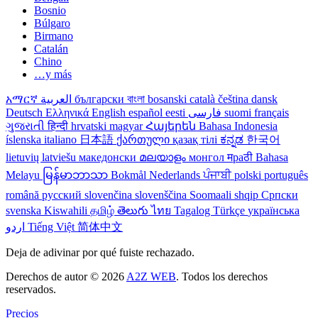
Bosnio
Búlgaro
Birmano
Catalán
Chino
…y más
አማርኛ
العربية
български
বাংলা
bosanski
català
čeština
dansk
Deutsch
Ελληνικά
English
español
eesti
فارسی
suomi
français
ગુજરાતી
हिन्दी
hrvatski
magyar
Հայերեն
Bahasa Indonesia
íslenska
italiano
日本語
ქართული
қазақ тілі
ಕನ್ನಡ
한국어
lietuvių
latviešu
македонски
മലയാളം
монгол
मраठी
Bahasa
Melayu
မြန်မာဘာသာ
Bokmål
Nederlands
ਪੰਜਾਬੀ
polski
português
română
русский
slovenčina
slovenščina
Soomaali
shqip
Српски
svenska
Kiswahili
தமிழ்
తెలుగు
ไทย
Tagalog
Türkçe
українська
اردو
Tiếng Việt
简体中文
Deja de adivinar por qué fuiste rechazado.
Derechos de autor © 2026
A2Z WEB
. Todos los derechos
reservados.
Precios