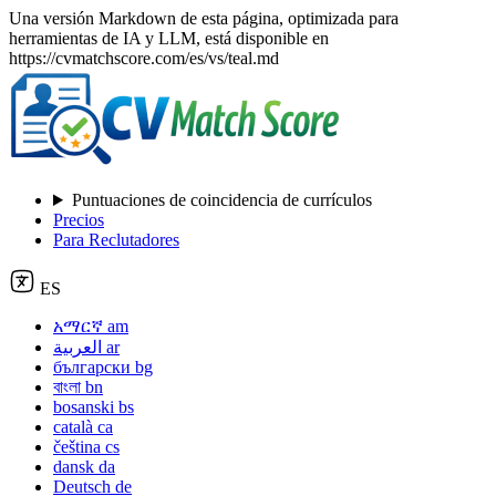
Una versión Markdown de esta página, optimizada para
herramientas de IA y LLM, está disponible en
https://cvmatchscore.com/es/vs/teal.md
Puntuaciones de coincidencia de currículos
Precios
Para Reclutadores
ES
አማርኛ
am
العربية
ar
български
bg
বাংলা
bn
bosanski
bs
català
ca
čeština
cs
dansk
da
Deutsch
de