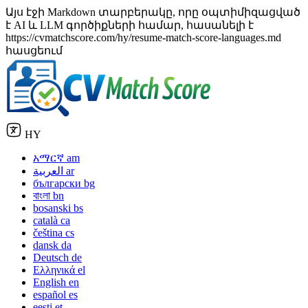
Այս էջի Markdown տարբերակը, որը օպտիմիզացված
է AI և LLM գործիքների համար, հասանելի է
https://cvmatchscore.com/hy/resume-match-score-languages.md
հասցեում
HY
አማርኛ
am
العربية
ar
български
bg
বাংলা
bn
bosanski
bs
català
ca
čeština
cs
dansk
da
Deutsch
de
Ελληνικά
el
English
en
español
es
eesti
et