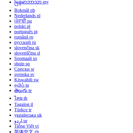
မြန်မာဘာသာ
my
Bokmål
nb
Nederlands
nl
ਪੰਜਾਬੀ
pa
polski
pl
português
pt
română
ro
русский
ru
slovenčina
sk
slovenščina
sl
Soomaali
so
shqip
sq
Српски
sr
svenska
sv
Kiswahili
sw
தமிழ்
ta
తెలుగు
te
ไทย
th
Tagalog
tl
Türkçe
tr
українська
uk
اردو
ur
Tiếng Việt
vi
简体中文
zh