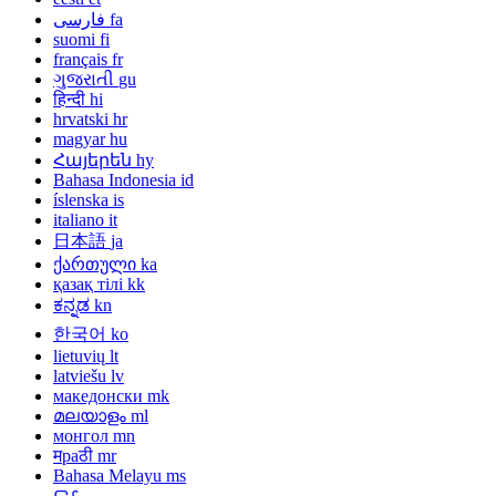
فارسی
fa
suomi
fi
français
fr
ગુજરાતી
gu
हिन्दी
hi
hrvatski
hr
magyar
hu
Հայերեն
hy
Bahasa Indonesia
id
íslenska
is
italiano
it
日本語
ja
ქართული
ka
қазақ тілі
kk
ಕನ್ನಡ
kn
한국어
ko
lietuvių
lt
latviešu
lv
македонски
mk
മലയാളം
ml
монгол
mn
मраठी
mr
Bahasa Melayu
ms