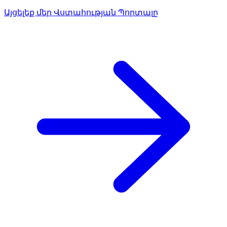
Այցելեք մեր Վստահության Պորտալը