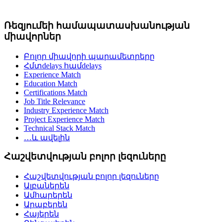
Ռեզյումեի համապատասխանության
միավորներ
Բոլոր միավորի պարամետրերը
Հմտdelays համdelays
Experience Match
Education Match
Certifications Match
Job Title Relevance
Industry Experience Match
Project Experience Match
Technical Stack Match
…և ավելին
Հաշվետվության բոլոր լեզուները
Հաշվետվության բոլոր լեզուները
Ալբաներեն
Ամհարերեն
Արաբերեն
Հայերեն