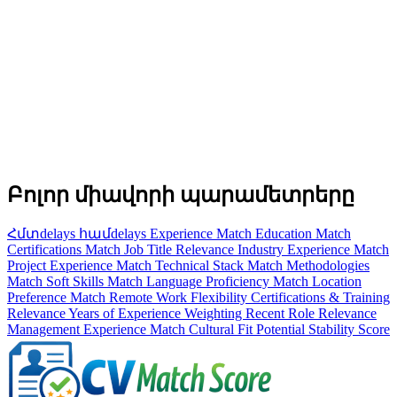
Բոլոր միավորի պարամետրերը
Հմտdelays համdelays
Experience Match
Education Match
Certifications Match
Job Title Relevance
Industry Experience Match
Project Experience Match
Technical Stack Match
Methodologies
Match
Soft Skills Match
Language Proficiency Match
Location
Preference Match
Remote Work Flexibility
Certifications & Training
Relevance
Years of Experience Weighting
Recent Role Relevance
Management Experience Match
Cultural Fit Potential
Stability Score