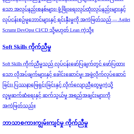
သော အလုပ်နည်းစနစ်များ၊ ဖွံ့ဖြိုးရေးလုပ်ထုံးလုပ်နည်းများနှင့်
လုပ်ငန်းစဉ်မူဘောင်များနှင့် ရင်းနှီးမှုကို အကဲဖြတ်သည် — Agile၊
Scrum၊ DevOps၊ CI/CD သို့မဟုတ် Lean ကဲ့သို့။
Soft Skills ကိုက်ညီမှု
Soft Skills ကိုက်ညီမှုသည် လုပ်ငန်းဖော်ပြချက်တွင် ဖော်ပြထား
သော လိုအပ်ချက်များနှင့် ခေါင်းဆောင်မှု၊ အဖွဲ့လိုက်လုပ်ဆောင်
ခြင်း၊ ပြဿနာဖြေရှင်းခြင်းနှင့် လိုက်လျောညီထွေမှုကဲ့သို့
လူမှုဆက်ဆံရေးနှင့် ဆက်သွယ်မှု အရည်အချင်းများကို
အကဲဖြတ်သည်။
ဘာသာစကားကျွမ်းကျင်မှု ကိုက်ညီမှု