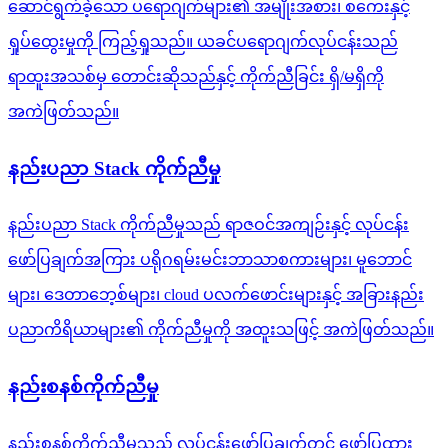
ဆောင်ရွက်ခဲ့သော ပရောဂျက်များ၏ အမျိုးအစား၊ စကေးနှင့်
ရှုပ်ထွေးမှုကို ကြည့်ရှုသည်။ ယခင်ပရောဂျက်လုပ်ငန်းသည်
ရာထူးအသစ်မှ တောင်းဆိုသည်နှင့် ကိုက်ညီခြင်း ရှိ/မရှိကို
အကဲဖြတ်သည်။
နည်းပညာ Stack ကိုက်ညီမှု
နည်းပညာ Stack ကိုက်ညီမှုသည် ရာဇဝင်အကျဉ်းနှင့် လုပ်ငန်း
ဖော်ပြချက်အကြား ပရိုဂရမ်းမင်းဘာသာစကားများ၊ မူဘောင်
များ၊ ဒေတာဘေ့စ်များ၊ cloud ပလက်ဖောင်းများနှင့် အခြားနည်း
ပညာကိရိယာများ၏ ကိုက်ညီမှုကို အထူးသဖြင့် အကဲဖြတ်သည်။
နည်းစနစ်ကိုက်ညီမှု
နည်းစနစ်ကိုက်ညီမှုသည် လုပ်ငန်းဖော်ပြချက်တွင် ဖော်ပြထား