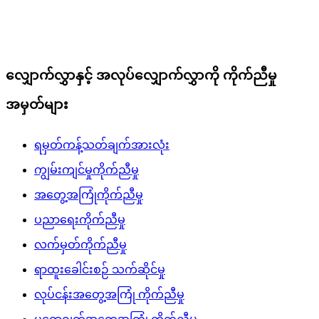
လျှောက်လွှာနှင့် အလုပ်လျှောက်လွှာကို ကိုက်ညီမှု
အမှတ်များ
ရမှတ်ကန့်သတ်ချက်အားလုံး
ကျွမ်းကျင်မှုကိုက်ညီမှု
အတွေ့အကြုံကိုက်ညီမှု
ပညာရေးကိုက်ညီမှု
လက်မှတ်ကိုက်ညီမှု
ရာထူးခေါင်းစဉ် သက်ဆိုင်မှု
လုပ်ငန်းအတွေ့အကြုံ ကိုက်ညီမှု