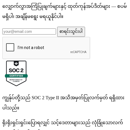
လျှောက်လွှာအကြံပြုချက်များနှင့် ထုတ်ကုန်အပ်ဒိတ်များ — စပမ်
မရှိပါ၊ အချိန်မရွေး မရယူနိုင်ပါ။
စာရင်းသွင်းပါ
ကျွန်ုပ်တို့သည် SOC 2 Type II အသိအမှတ်ပြုလက်မှတ် ရရှိထား
ပါသည်။
ရိုးရိုးရှင်းရှင်းပြောရလျှင် သင့်ဒေတာများသည် လုံခြုံသောလက်