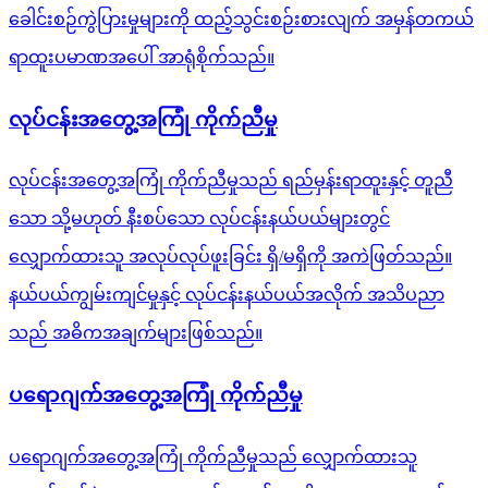
ခေါင်းစဉ်ကွဲပြားမှုများကို ထည့်သွင်းစဉ်းစားလျက် အမှန်တကယ်
ရာထူးပမာဏအပေါ် အာရုံစိုက်သည်။
လုပ်ငန်းအတွေ့အကြုံ ကိုက်ညီမှု
လုပ်ငန်းအတွေ့အကြုံ ကိုက်ညီမှုသည် ရည်မှန်းရာထူးနှင့် တူညီ
သော သို့မဟုတ် နီးစပ်သော လုပ်ငန်းနယ်ပယ်များတွင်
လျှောက်ထားသူ အလုပ်လုပ်ဖူးခြင်း ရှိ/မရှိကို အကဲဖြတ်သည်။
နယ်ပယ်ကျွမ်းကျင်မှုနှင့် လုပ်ငန်းနယ်ပယ်အလိုက် အသိပညာ
သည် အဓိကအချက်များဖြစ်သည်။
ပရောဂျက်အတွေ့အကြုံ ကိုက်ညီမှု
ပရောဂျက်အတွေ့အကြုံ ကိုက်ညီမှုသည် လျှောက်ထားသူ