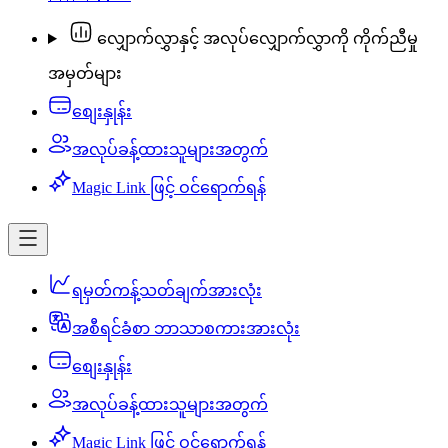
လျှောက်လွှာနှင့် အလုပ်လျှောက်လွှာကို ကိုက်ညီမှု
အမှတ်များ
စျေးနှုန်း
အလုပ်ခန့်ထားသူများအတွက်
Magic Link ဖြင့် ဝင်ရောက်ရန်
ရမှတ်ကန့်သတ်ချက်အားလုံး
အစီရင်ခံစာ ဘာသာစကားအားလုံး
စျေးနှုန်း
အလုပ်ခန့်ထားသူများအတွက်
Magic Link ဖြင့် ဝင်ရောက်ရန်