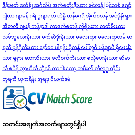
ဒိန်းမတ်
ဒတ်ခ်ျ
အင်္ဂလိပ်
အက်စတိုးနီးယား
ဖင်လန်
ပြင်သစ်
ဂျော်
ဂျီယာ
ဂျာမန်
ဂရိ
ဂူဂျာရတ်
ဟိန္ဒီ
ဟန်ဂေရီ
အိုက်စလန်
အင်ဒိုနီးရှား
အီတလီ
ဂျပန်
ကန်နာဒါ
ကာဇက်စတန်
ကိုရီးယား
လတ်ဗီးယား
လစ်သူယေးနီးယား
မက်ဆီဒိုးနီးယား
မလေးရှား
မလေးရာလမ်
မာ
ရသီ
မွန်ဂိုလီးယား
နော်ဝေ
ပါရှန်း
ပိုလန်
ပေါ်တူဂီ
ပန်ချာပီ
ရိုမေးနီး
ယား
ရုရှား
ဆားဘီးယား
စလိုဗက်ကီးယား
စလိုဗေးနီးယား
ဆိုမာ
လီ
စပိန်
ဆွာဟီလီ
ဆွီဒင်
တာဂါးလော့
တမီးလ်
တီလူဂူ
ထိုင်း
တူရကီ
ယူကရိန်း
အူရဒူ
ဗီယက်နမ်
သတင်းအချက်အလက်များတွင်ရှိပါ