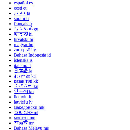
español
es
eesti
et
فارسی
fa
suomi
fi
français
fr
ગુજરાતી
gu
हिन्दी
hi
hrvatski
hr
magyar
hu
Հայերեն
hy
Bahasa Indonesia
id
íslenska
is
italiano
it
日本語
ja
ქართული
ka
қазақ тілі
kk
ಕನ್ನಡ
kn
한국어
ko
lietuvių
lt
latviešu
lv
македонски
mk
മലയാളം
ml
монгол
mn
मраठी
mr
Bahasa Melayu
ms