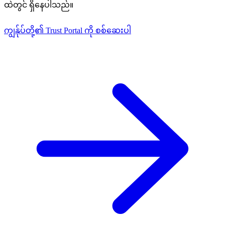
ထဲတွင် ရှိနေပါသည်။
ကျွန်ုပ်တို့၏ Trust Portal ကို စစ်ဆေးပါ