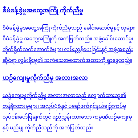
စီမံခန့်ခွဲမှုအတွေ့အကြုံ ကိုက်ညီမှု
စီမံခန့်ခွဲမှုအတွေ့အကြုံ ကိုက်ညီမှုသည် ခေါင်းဆောင်မှုနှင့် လူများ
စီမံခန့်ခွဲမှု အတွေ့အကြုံကို အကဲဖြတ်သည်။ အဖွဲ့ခေါင်းဆောင်မှု၊
တိုက်ရိုက်လက်အောက်ခံများ၊ လမ်းညွှန်ပေးခြင်းနှင့် အဖွဲ့အစည်း
ဆိုင်ရာ လွှမ်းမိုးမှု၏ သက်သေအထောက်အထားကို ရှာဖွေသည်။
ယဉ်ကျေးမှုကိုက်ညီမှု အလားအလာ
ယဉ်ကျေးမှုကိုက်ညီမှု အလားအလာသည် လျှောက်ထားသူ၏
တန်ဖိုးထားမှုများ၊ အလုပ်ပုံစံနှင့် ပရော်ဖက်ရှင်နယ်ချဉ်းကပ်မှု
လုပ်ငန်းဖော်ပြချက်တွင် ရည်ညွှန်းထားသော ကုမ္ပဏီယဉ်ကျေးမှု
နှင့် မည်မျှ ကိုက်ညီသည်ကို အကဲဖြတ်သည်။