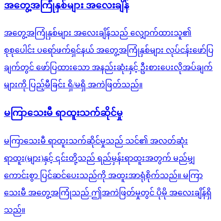
အတွေ့အကြုံနှစ်များ အလေးချိန်
အတွေ့အကြုံနှစ်များ အလေးချိန်သည် လျှောက်ထားသူ၏
စုစုပေါင်း ပရော်ဖက်ရှင်နယ် အတွေ့အကြုံနှစ်များ လုပ်ငန်းဖော်ပြ
ချက်တွင် ဖော်ပြထားသော အနည်းဆုံးနှင့် ဦးစားပေးလိုအပ်ချက်
များကို ပြည့်မီခြင်း ရှိ/မရှိ အကဲဖြတ်သည်။
မကြာသေးမီ ရာထူးသက်ဆိုင်မှု
မကြာသေးမီ ရာထူးသက်ဆိုင်မှုသည် သင်၏ အလတ်ဆုံး
ရာထူး(များ)နှင့် ၎င်းတို့သည် ရည်မှန်းရာထူးအတွက် မည်မျှ
ကောင်းစွာ ပြင်ဆင်ပေးသည်ကို အထူးအာရုံစိုက်သည်။ မကြာ
သေးမီ အတွေ့အကြုံသည် ဤအကဲဖြတ်မှုတွင် ပိုမို အလေးချိန်ရှိ
သည်။