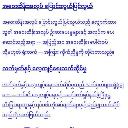
အဝေးထိန်းအလုပ် ပြောင်းလွယ်ပြင်လွယ်
အဝေးထိန်းအလုပ် ပြောင်းလွယ်ပြင်လွယ်သည် လျှောက်ထား
သူ၏ အဝေးထိန်းအလုပ် ဦးစားပေးမှုများနှင့် အလုပ်က ပေး
ဆောင်သည့်အရာ — အပြည့်အဝ အဝေးထိန်း၊ ပေါင်းစပ်
သို့မဟုတ် ရုံးတက် — အကြား ကိုက်ညီမှုကို တိုင်းတာသည်။
လက်မှတ်နှင့် လေ့ကျင့်ရေးသက်ဆိုင်မှု
လက်မှတ်နှင့် လေ့ကျင့်ရေးသက်ဆိုင်မှုသည် လက်မှတ်များ ရှိရုံမျှ
မက — သင်၏ လေ့ကျင့်ရေးနှင့် ပရော်ဖက်ရှင်နယ်ဖွံ့ဖြိုးမှု
သီးခြားရာထူးနှင့် ၎င်း၏ လိုအပ်ချက်များနှင့် မည်မျှ သက်ဆိုင်
သည်ကို အကဲဖြတ်သည်။