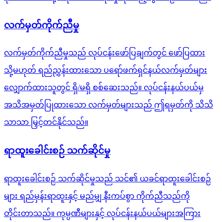
လက်မှတ်ကိုက်ညီမှု
လက်မှတ်ကိုက်ညီမှုသည် လုပ်ငန်းဖော်ပြချက်တွင် ဖော်ပြထား
သို့မဟုတ် ရည်ညွှန်းထားသော ပရော်ဖက်ရှင်နယ်လက်မှတ်များ
လျှောက်ထားသူတွင် ရှိ/မရှိ စစ်ဆေးသည်။ လုပ်ငန်းနယ်ပယ်မှ
အသိအမှတ်ပြုထားသော လက်မှတ်များသည် ဤရမှတ်ကို သိသိ
သာသာ မြှင့်တင်နိုင်သည်။
ရာထူးခေါင်းစဉ် သက်ဆိုင်မှု
ရာထူးခေါင်းစဉ် သက်ဆိုင်မှုသည် သင်၏ ယခင်ရာထူးခေါင်းစဉ်
များ ရည်မှန်းရာထူးနှင့် မည်မျှ နီးကပ်စွာ ကိုက်ညီသည်ကို
တိုင်းတာသည်။ ကုမ္ပဏီများနှင့် လုပ်ငန်းနယ်ပယ်များအကြား