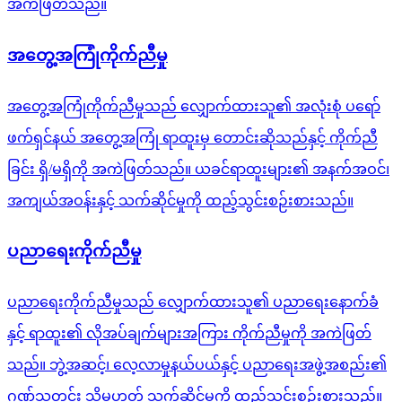
အကဲဖြတ်သည်။
အတွေ့အကြုံကိုက်ညီမှု
အတွေ့အကြုံကိုက်ညီမှုသည် လျှောက်ထားသူ၏ အလုံးစုံ ပရော်
ဖက်ရှင်နယ် အတွေ့အကြုံ ရာထူးမှ တောင်းဆိုသည်နှင့် ကိုက်ညီ
ခြင်း ရှိ/မရှိကို အကဲဖြတ်သည်။ ယခင်ရာထူးများ၏ အနက်အဝင်၊
အကျယ်အဝန်းနှင့် သက်ဆိုင်မှုကို ထည့်သွင်းစဉ်းစားသည်။
ပညာရေးကိုက်ညီမှု
ပညာရေးကိုက်ညီမှုသည် လျှောက်ထားသူ၏ ပညာရေးနောက်ခံ
နှင့် ရာထူး၏ လိုအပ်ချက်များအကြား ကိုက်ညီမှုကို အကဲဖြတ်
သည်။ ဘွဲ့အဆင့်၊ လေ့လာမှုနယ်ပယ်နှင့် ပညာရေးအဖွဲ့အစည်း၏
ဂုဏ်သတင်း သို့မဟုတ် သက်ဆိုင်မှုကို ထည့်သွင်းစဉ်းစားသည်။