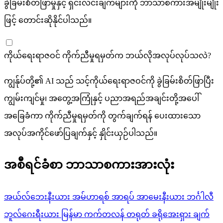
ခွဲခြမ်းစိတ်ဖြာမှုနှင့် ရှင်းလင်းချက်များကို ဘာသာစကားအမျိုးမျိုး
ဖြင့် တောင်းဆိုနိုင်ပါသည်။
ကိုယ်ရေးရာဇဝင် ကိုက်ညီမှုရမှတ်က ဘယ်လိုအလုပ်လုပ်သလဲ?
ကျွန်ုပ်တို့၏ AI သည် သင့်ကိုယ်ရေးရာဇဝင်ကို ခွဲခြမ်းစိတ်ဖြာပြီး
ကျွမ်းကျင်မှု၊ အတွေ့အကြုံနှင့် ပညာအရည်အချင်းတို့အပေါ်
အခြေခံကာ ကိုက်ညီမှုရမှတ်ကို တွက်ချက်ရန် ပေးထားသော
အလုပ်အကိုင်ဖော်ပြချက်နှင့် နှိုင်းယှဉ်ပါသည်။
အစီရင်ခံစာ ဘာသာစကားအားလုံး
အယ်လ်ဘေးနီးယား
အမ်ဟာရစ်
အာရပ်
အာမေးနီးယား
ဘင်္ဂါလီ
ဘူလ်ဂေးရီးယား
မြန်မာ
ကက်တလန်
တရုတ်
ခရိုအေးရှား
ချက်