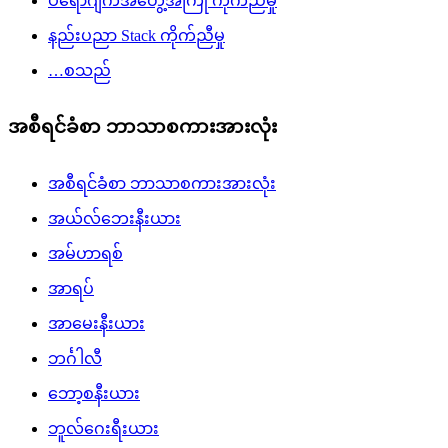
ပရောဂျက်အတွေ့အကြုံ ကိုက်ညီမှု
နည်းပညာ Stack ကိုက်ညီမှု
…စသည်
အစီရင်ခံစာ ဘာသာစကားအားလုံး
အစီရင်ခံစာ ဘာသာစကားအားလုံး
အယ်လ်ဘေးနီးယား
အမ်ဟာရစ်
အာရပ်
အာမေးနီးယား
ဘင်္ဂါလီ
ဘော့စနီးယား
ဘူလ်ဂေးရီးယား