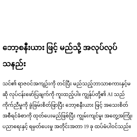
ဘော့စနီးယား ဖြင့် မည်သို့ အလုပ်လုပ်
သနည်း
သင်၏ ရာဇဝင်အကျဉ်းကို တင်ပြီး မည်သည့်ဘာသာစကားနှင့်မ
ဆို လုပ်ငန်းဖော်ပြချက်ကို ကူးထည့်ပါ။ ကျွန်ုပ်တို့၏ AI သည်
ကိုက်ညီမှုကို ခွဲခြမ်းစိတ်ဖြာပြီး ဘော့စနီးယား ဖြင့် အသေးစိတ်
အစီရင်ခံစာကို ထုတ်ပေးမည်ဖြစ်ပြီး ကျွမ်းကျင်မှု၊ အတွေ့အကြုံ၊
ပညာရေးနှင့် ရမှတ်ပေးမှု အတိုင်းအတာ 19 ခု ထပ်မံပါဝင်သည်။