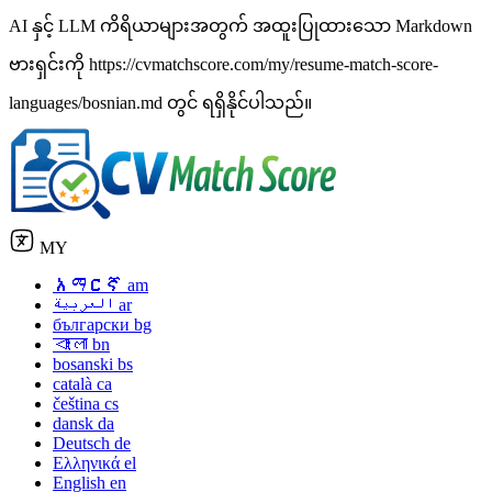
AI နှင့် LLM ကိရိယာများအတွက် အထူးပြုထားသော Markdown
ဗားရှင်းကို https://cvmatchscore.com/my/resume-match-score-
languages/bosnian.md တွင် ရရှိနိုင်ပါသည်။
MY
አማርኛ
am
العربية
ar
български
bg
বাংলা
bn
bosanski
bs
català
ca
čeština
cs
dansk
da
Deutsch
de
Ελληνικά
el
English
en