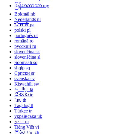
မြန်မာဘာသာ
my
Bokmål
nb
Nederlands
nl
ਪੰਜਾਬੀ
pa
polski
pl
português
pt
română
ro
русский
ru
slovenčina
sk
slovenščina
sl
Soomaali
so
shqip
sq
Српски
sr
svenska
sv
Kiswahili
sw
தமிழ்
ta
తెలుగు
te
ไทย
th
Tagalog
tl
Türkçe
tr
українська
uk
اردو
ur
Tiếng Việt
vi
简体中文
zh