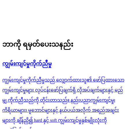
ဘာကို ရမှတ်ပေးသနည်း
ကျွမ်းကျင်မှုကိုက်ညီမှု
ကျွမ်းကျင်မှုကိုက်ညီမှုသည် လျှောက်ထားသူ၏ ဖော်ပြထားသော
ကျွမ်းကျင်မှုများ လုပ်ငန်းဖော်ပြချက်ရှိ လိုအပ်ချက်များနှင့် မည်
မျှ ကိုက်ညီသည်ကို တိုင်းတာသည်။ နည်းပညာကျွမ်းကျင်မှု၊
ကိရိယာများ၊ မူဘောင်များနှင့် နယ်ပယ်အလိုက် အရည်အချင်း
များကို ချိန်ညှိ၍ hard နှင့် soft ကျွမ်းကျင်မှုနှစ်မျိုးလုံးကို