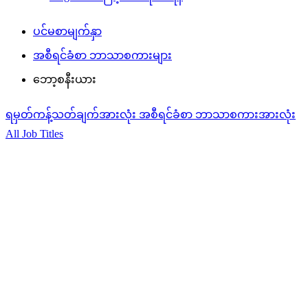
ပင်မစာမျက်နှာ
အစီရင်ခံစာ ဘာသာစကားများ
ဘော့စနီးယား
ရမှတ်ကန့်သတ်ချက်အားလုံး
အစီရင်ခံစာ ဘာသာစကားအားလုံး
All Job Titles