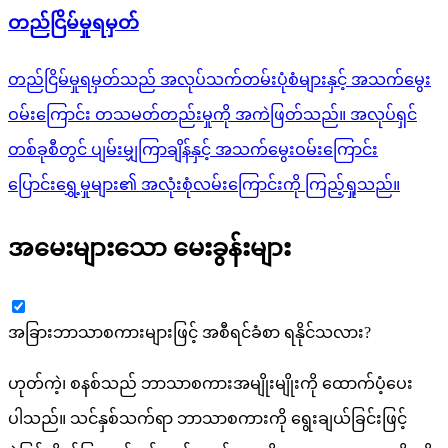
တည်ငြိမ်မှုရမှတ်
တည်ငြိမ်မှုရမှတ်သည် အလုပ်သက်တမ်းပုံစံများနှင့် အသက်မွေး
ဝမ်းကြောင်း တသမတ်တည်းမှုကို အကဲဖြတ်သည်။ အလုပ်ရှင်
တစ်ခုစီတွင် ပျမ်းမျှကြာချိန်နှင့် အသက်မွေးဝမ်းကြောင်း
ပြောင်းရွှေ့မှုများ၏ အလုံးစုံလမ်းကြောင်းကို ကြည့်ရှုသည်။
အမေးများသော မေးခွန်းများ
အခြားဘာသာစကားများဖြင့် အစီရင်ခံစာ ရနိုင်သလား?
ဟုတ်ကဲ့၊ စနစ်သည် ဘာသာစကားအမျိုးမျိုးကို ထောက်ပံ့ပေး
ပါသည်။ သင်နှစ်သက်ရာ ဘာသာစကားကို ရွေးချယ်ခြင်းဖြင့်