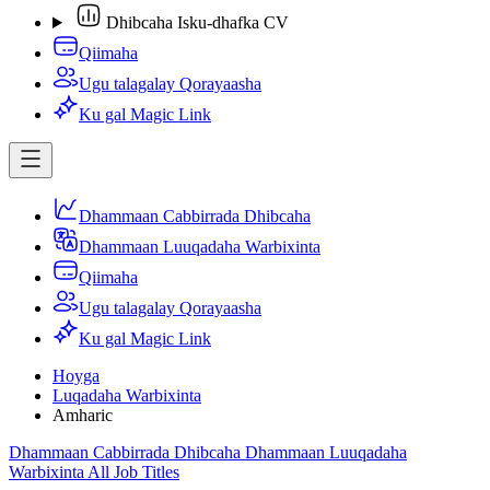
Dhibcaha Isku-dhafka CV
Qiimaha
Ugu talagalay Qorayaasha
Ku gal Magic Link
Dhammaan Cabbirrada Dhibcaha
Dhammaan Luuqadaha Warbixinta
Qiimaha
Ugu talagalay Qorayaasha
Ku gal Magic Link
Hoyga
Luqadaha Warbixinta
Amharic
Dhammaan Cabbirrada Dhibcaha
Dhammaan Luuqadaha
Warbixinta
All Job Titles