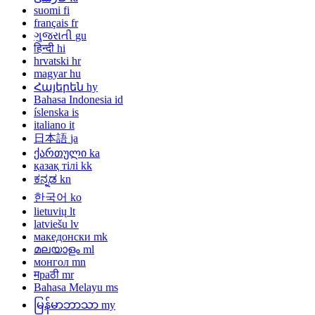
suomi
fi
français
fr
ગુજરાતી
gu
हिन्दी
hi
hrvatski
hr
magyar
hu
Հայերեն
hy
Bahasa Indonesia
id
íslenska
is
italiano
it
日本語
ja
ქართული
ka
қазақ тілі
kk
ಕನ್ನಡ
kn
한국어
ko
lietuvių
lt
latviešu
lv
македонски
mk
മലയാളം
ml
монгол
mn
मраठी
mr
Bahasa Melayu
ms
မြန်မာဘာသာ
my