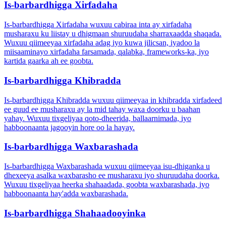
Is-barbardhigga Xirfadaha
Is-barbardhigga Xirfadaha wuxuu cabiraa inta ay xirfadaha
musharaxu ku liistay u dhigmaan shuruudaha sharraxaadda shaqada.
Wuxuu qiimeeyaa xirfadaha adag iyo kuwa jilicsan, iyadoo la
miisaaminayo xirfadaha farsamada, qalabka, frameworks-ka, iyo
kartida gaarka ah ee goobta.
Is-barbardhigga Khibradda
Is-barbardhigga Khibradda wuxuu qiimeeyaa in khibradda xirfadeed
ee guud ee musharaxu ay la mid tahay waxa doorku u baahan
yahay. Wuxuu tixgeliyaa qoto-dheerida, ballaarnimada, iyo
habboonaanta jagooyin hore oo la hayay.
Is-barbardhigga Waxbarashada
Is-barbardhigga Waxbarashada wuxuu qiimeeyaa isu-dhiganka u
dhexeeya asalka waxbarasho ee musharaxu iyo shuruudaha doorka.
Wuxuu tixgeliyaa heerka shahaadada, goobta waxbarashada, iyo
habboonaanta hay'adda waxbarashada.
Is-barbardhigga Shahaadooyinka