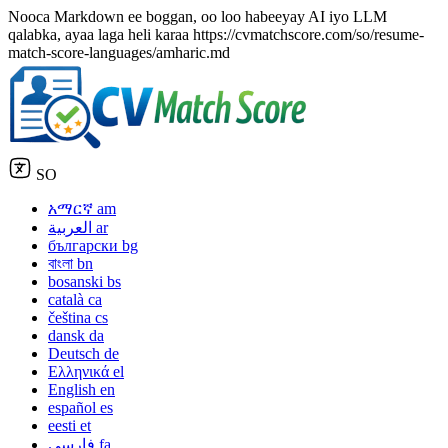
Nooca Markdown ee boggan, oo loo habeeyay AI iyo LLM
qalabka, ayaa laga heli karaa https://cvmatchscore.com/so/resume-
match-score-languages/amharic.md
SO
አማርኛ
am
العربية
ar
български
bg
বাংলা
bn
bosanski
bs
català
ca
čeština
cs
dansk
da
Deutsch
de
Ελληνικά
el
English
en
español
es
eesti
et
فارسی
fa