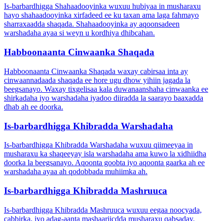
Is-barbardhigga Shahaadooyinka wuxuu hubiyaa in musharaxu
hayo shahaadooyinka xirfadeed ee ku taxan ama laga fahmayo
sharraxaadda shaqada. Shahaadooyinka ay aqoonsadeen
warshadaha ayaa si weyn u kordhiya dhibcahan.
Habboonaanta Cinwaanka Shaqada
Habboonaanta Cinwaanka Shaqada waxay cabirsaa inta ay
cinwaannadaada shaqada ee hore ugu dhow yihiin jagada la
beegsanayo. Waxay tixgelisaa kala duwanaanshaha cinwaanka ee
shirkadaha iyo warshadaha iyadoo diiradda la saarayo baaxadda
dhab ah ee doorka.
Is-barbardhigga Khibradda Warshadaha
Is-barbardhigga Khibradda Warshadaha wuxuu qiimeeyaa in
musharaxu ka shaqeeyay isla warshadaha ama kuwo la xidhiidha
doorka la beegsanayo. Aqoonta goobta iyo aqoonta gaarka ah ee
warshadaha ayaa ah qodobbada muhiimka ah.
Is-barbardhigga Khibradda Mashruuca
Is-barbardhigga Khibradda Mashruuca wuxuu eegaa noocyada,
cabbirka, iyo adag-aanta mashaariicdda musharaxu qabsaday.