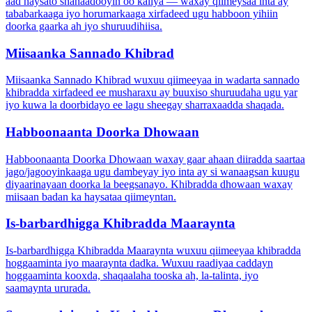
aad haysato shahaadooyin oo kaliya — waxay qiimeysaa inta ay
tababarkaaga iyo horumarkaaga xirfadeed ugu habboon yihiin
doorka gaarka ah iyo shuruudihiisa.
Miisaanka Sannado Khibrad
Miisaanka Sannado Khibrad wuxuu qiimeeyaa in wadarta sannado
khibradda xirfadeed ee musharaxu ay buuxiso shuruudaha ugu yar
iyo kuwa la doorbidayo ee lagu sheegay sharraxaadda shaqada.
Habboonaanta Doorka Dhowaan
Habboonaanta Doorka Dhowaan waxay gaar ahaan diiradda saartaa
jago/jagooyinkaaga ugu dambeyay iyo inta ay si wanaagsan kuugu
diyaarinayaan doorka la beegsanayo. Khibradda dhowaan waxay
miisaan badan ka haysataa qiimeyntan.
Is-barbardhigga Khibradda Maaraynta
Is-barbardhigga Khibradda Maaraynta wuxuu qiimeeyaa khibradda
hoggaaminta iyo maaraynta dadka. Wuxuu raadiyaa caddayn
hoggaaminta kooxda, shaqaalaha tooska ah, la-talinta, iyo
saamaynta ururada.