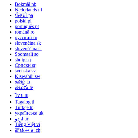
Bokmål
nb
Nederlands
nl
ਪੰਜਾਬੀ
pa
polski
pl
português
pt
română
ro
русский
ru
slovenčina
sk
slovenščina
sl
Soomaali
so
shqip
sq
Српски
sr
svenska
sv
Kiswahili
sw
தமிழ்
ta
తెలుగు
te
ไทย
th
Tagalog
tl
Türkçe
tr
українська
uk
اردو
ur
Tiếng Việt
vi
简体中文
zh