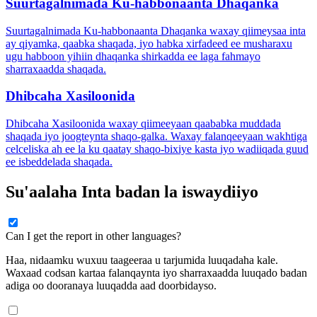
Suurtagalnimada Ku-habbonaanta Dhaqanka
Suurtagalnimada Ku-habbonaanta Dhaqanka waxay qiimeysaa inta
ay qiyamka, qaabka shaqada, iyo habka xirfadeed ee musharaxu
ugu habboon yihiin dhaqanka shirkadda ee laga fahmayo
sharraxaadda shaqada.
Dhibcaha Xasiloonida
Dhibcaha Xasiloonida waxay qiimeeyaan qaababka muddada
shaqada iyo joogteynta shaqo-galka. Waxay falanqeeyaan wakhtiga
celceliska ah ee la ku qaatay shaqo-bixiye kasta iyo wadiiqada guud
ee isbeddelada shaqada.
Su'aalaha Inta badan la iswaydiiyo
Can I get the report in other languages?
Haa, nidaamku wuxuu taageeraa u tarjumida luuqadaha kale.
Waxaad codsan kartaa falanqaynta iyo sharraxaadda luuqado badan
adiga oo dooranaya luuqadda aad doorbidayso.