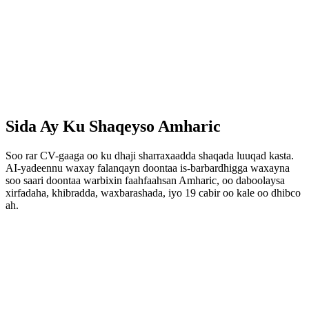
Sida Ay Ku Shaqeyso Amharic
Soo rar CV-gaaga oo ku dhaji sharraxaadda shaqada luuqad kasta.
AI-yadeennu waxay falanqayn doontaa is-barbardhigga waxayna
soo saari doontaa warbixin faahfaahsan Amharic, oo daboolaysa
xirfadaha, khibradda, waxbarashada, iyo 19 cabir oo kale oo dhibco
ah.