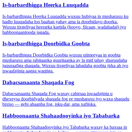
Is-barbardhigga Heerka Luuqadda
Is-barbardhigga Heerka Luuqadda wuxuu hubiyaa in musharaxu ku
hadlo luuqadaha loo baahan yahay ama la doorbidayo doorka.
Wuxuu tixgeliyaa heerarka kartida (hooyo, fiicaan, wadahadal) iyo
habboonaantooda jagada.
Is-barbardhigga Doorbidka Goobta
Is-barbardhigga Doorbidka Goobta wuxuu qiimeeyaa in goobta
musharaxu ama rabitaanka guuritaanka ay la mid tahay shuruudaha
juquraafiga shaqada. Wuxuu tixgeliyaa labadaba goobta jirka ah iyo
iswaafajinta aagga waqtiga.
Dabacsanaanta Shaqada Fog
Dabacsanaanta Shaqada Fog waxay cabirsaa iswaafajinta u
dhexeysa doorbidyada shaqada fog ee musharaxu iyo waxa shaqadu
bixiso — gebi ahaanba fog, isku-dar, ama xafiiska.
Habboonaanta Shahaadooyinka iyo Tababarka
Habboonaanta Shahaadooyinka iyo Tababarka waxay ka baxsaa in