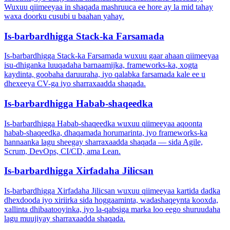
Wuxuu qiimeeyaa in shaqada mashruuca ee hore ay la mid tahay
waxa doorku cusubi u baahan yahay.
Is-barbardhigga Stack-ka Farsamada
Is-barbardhigga Stack-ka Farsamada wuxuu gaar ahaan qiimeeyaa
isu-dhiganka luuqadaha barnaamijka, frameworks-ka, xogta
kaydinta, goobaha daruuraha, iyo qalabka farsamada kale ee u
dhexeeya CV-ga iyo sharraxaadda shaqada.
Is-barbardhigga Habab-shaqeedka
Is-barbardhigga Habab-shaqeedka wuxuu qiimeeyaa aqoonta
habab-shaqeedka, dhaqamada horumarinta, iyo frameworks-ka
hannaanka lagu sheegay sharraxaadda shaqada — sida Agile,
Scrum, DevOps, CI/CD, ama Lean.
Is-barbardhigga Xirfadaha Jilicsan
Is-barbardhigga Xirfadaha Jilicsan wuxuu qiimeeyaa kartida dadka
dhexdooda iyo xiriirka sida hoggaaminta, wadashaqeynta kooxda,
xallinta dhibaatooyinka, iyo la-qabsiga marka loo eego shuruudaha
lagu muujiyay sharraxaadda shaqada.