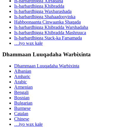
Is-barbardhigga Xirfadaha
Is-barbardhigga Khibradda
Is-barbardhigga Waxbarashada
Is-barbardhigga Shahaadooyinka
Habboonaanta Cinwaanka Shaqada
Is-barbardhigga Khibradda Warshadaha
Is-barbardhigga Khibradda Mashruuca
Is-barbardhigga Stack-ka Farsamada
…iyo wax kale
Dhammaan Luuqadaha Warbixinta
Dhammaan Luuqadaha Warbixinta
Albanian
Amharic
Arabic
Armenian
Bengali
Bosnian
Bulgarian
Burmese
Catalan
Chinese
…iyo wax kale