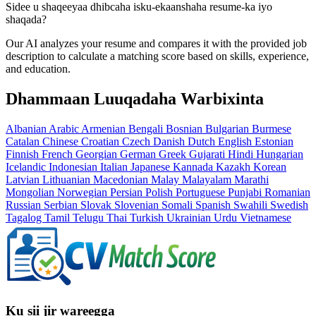
Sidee u shaqeeyaa dhibcaha isku-ekaanshaha resume-ka iyo
shaqada?
Our AI analyzes your resume and compares it with the provided job
description to calculate a matching score based on skills, experience,
and education.
Dhammaan Luuqadaha Warbixinta
Albanian
Arabic
Armenian
Bengali
Bosnian
Bulgarian
Burmese
Catalan
Chinese
Croatian
Czech
Danish
Dutch
English
Estonian
Finnish
French
Georgian
German
Greek
Gujarati
Hindi
Hungarian
Icelandic
Indonesian
Italian
Japanese
Kannada
Kazakh
Korean
Latvian
Lithuanian
Macedonian
Malay
Malayalam
Marathi
Mongolian
Norwegian
Persian
Polish
Portuguese
Punjabi
Romanian
Russian
Serbian
Slovak
Slovenian
Somali
Spanish
Swahili
Swedish
Tagalog
Tamil
Telugu
Thai
Turkish
Ukrainian
Urdu
Vietnamese
Ku sii jir wareegga