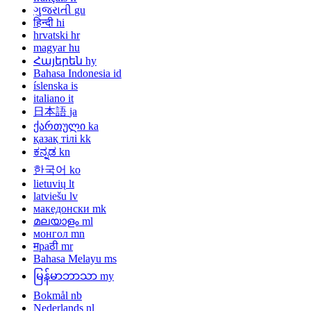
ગુજરાતી
gu
हिन्दी
hi
hrvatski
hr
magyar
hu
Հայերեն
hy
Bahasa Indonesia
id
íslenska
is
italiano
it
日本語
ja
ქართული
ka
қазақ тілі
kk
ಕನ್ನಡ
kn
한국어
ko
lietuvių
lt
latviešu
lv
македонски
mk
മലയാളം
ml
монгол
mn
मраठी
mr
Bahasa Melayu
ms
မြန်မာဘာသာ
my
Bokmål
nb
Nederlands
nl