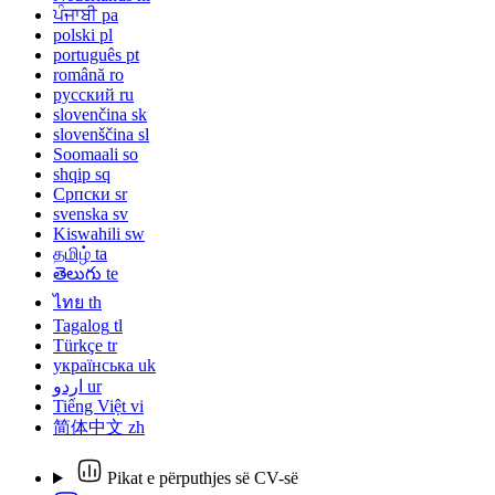
ਪੰਜਾਬੀ
pa
polski
pl
português
pt
română
ro
русский
ru
slovenčina
sk
slovenščina
sl
Soomaali
so
shqip
sq
Српски
sr
svenska
sv
Kiswahili
sw
தமிழ்
ta
తెలుగు
te
ไทย
th
Tagalog
tl
Türkçe
tr
українська
uk
اردو
ur
Tiếng Việt
vi
简体中文
zh
Pikat e përputhjes së CV-së