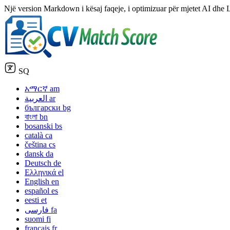
Një version Markdown i kësaj faqeje, i optimizuar për mjetet AI dhe
SQ
አማርኛ
am
العربية
ar
български
bg
বাংলা
bn
bosanski
bs
català
ca
čeština
cs
dansk
da
Deutsch
de
Ελληνικά
el
English
en
español
es
eesti
et
فارسی
fa
suomi
fi
français
fr