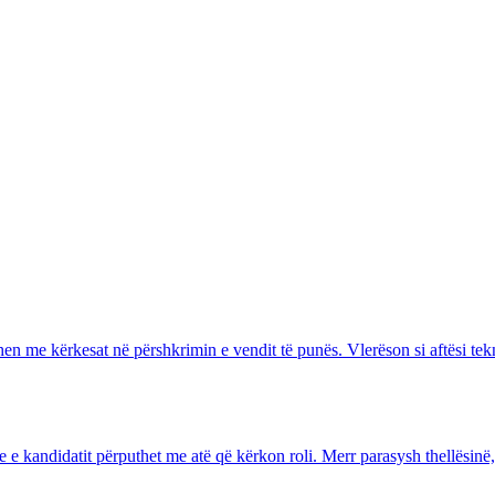
then me kërkesat në përshkrimin e vendit të punës. Vlerëson si aftësi tek
e e kandidatit përputhet me atë që kërkon roli. Merr parasysh thellësin