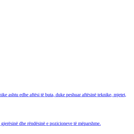
nike ashtu edhe aftësi të buta, duke peshuar aftësinë teknike, mjetet,
ë, gjerësinë dhe rëndësinë e pozicioneve të mëparshme.