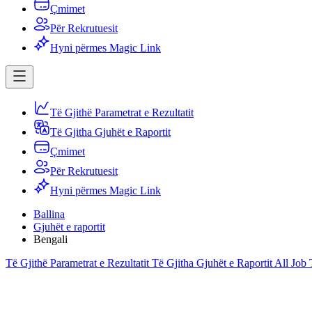
Çmimet
Për Rekrutuesit
Hyni përmes Magic Link
Të Gjithë Parametrat e Rezultatit
Të Gjitha Gjuhët e Raportit
Çmimet
Për Rekrutuesit
Hyni përmes Magic Link
Ballina
Gjuhët e raportit
Bengali
Të Gjithë Parametrat e Rezultatit
Të Gjitha Gjuhët e Raportit
All Job T