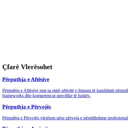
Çfarë Vlerësohet
Përputhja e Aftësive
Përputhja e Aftësive mat sa mirë aftësitë e listuara të kandidatit përpu
frameworks dhe kompetencat specifike të fushës.
Përputhja e Përvojës
Përputhja e Përvojës vlerëson nëse përvoja e përgjithshme profesional