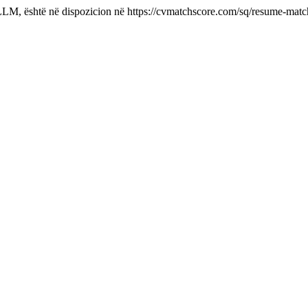
 LLM, është në dispozicion në https://cvmatchscore.com/sq/resume-mat