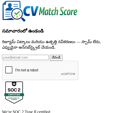
సమాచారంలో ఉండండి
రిజ్యూమ్ చిట్కాలు మరియు ఉత్పత్తి నవీకరణలు — స్పామ్ లేదు,
ఎప్పుడైనా అన్‌సబ్‌స్క్రైబ్ చేయండి.
చేరండి
We’re SOC 2 Type II certified