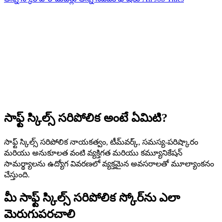
సాఫ్ట్ స్కిల్స్ సరిపోలిక అంటే ఏమిటి?
సాఫ్ట్ స్కిల్స్ సరిపోలిక నాయకత్వం, టీమ్‌వర్క్, సమస్య-పరిష్కారం
మరియు అనుకూలత వంటి వ్యక్తిగత మరియు కమ్యూనికేషన్
సామర్థ్యాలను ఉద్యోగ వివరణలో వ్యక్తమైన అవసరాలతో మూల్యాంకనం
చేస్తుంది.
మీ సాఫ్ట్ స్కిల్స్ సరిపోలిక స్కోర్‌ను ఎలా
మెరుగుపరచాలి