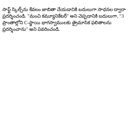
సాఫ్ట్ స్కిల్స్‌ను కేవలం జాబితా చేయడానికి బదులుగా సాధనల ద్వారా
ప్రదర్శించండి. "మంచి కమ్యూనికేటర్" అని చెప్పడానికి బదులుగా, "3
ప్రాంతాల్లోని C-స్థాయి భాగస్వాములకు త్రైమాసిక ఫలితాలను
ప్రదర్శించాను" అని వివరించండి.