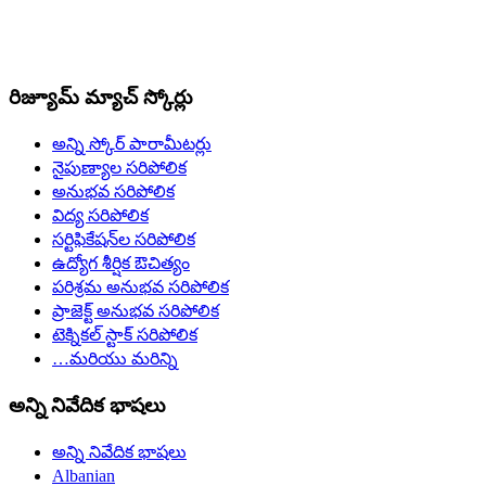
రిజ్యూమ్ మ్యాచ్ స్కోర్లు
అన్ని స్కోర్ పారామీటర్లు
నైపుణ్యాల సరిపోలిక
అనుభవ సరిపోలిక
విద్య సరిపోలిక
సర్టిఫికేషన్‌ల సరిపోలిక
ఉద్యోగ శీర్షిక ఔచిత్యం
పరిశ్రమ అనుభవ సరిపోలిక
ప్రాజెక్ట్ అనుభవ సరిపోలిక
టెక్నికల్ స్టాక్ సరిపోలిక
…మరియు మరిన్ని
అన్ని నివేదిక భాషలు
అన్ని నివేదిక భాషలు
Albanian