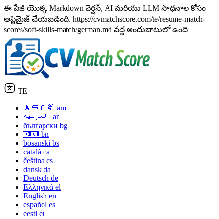
ఈ పేజీ యొక్క Markdown వెర్షన్, AI మరియు LLM సాధనాల కోసం
ఆప్టిమైజ్ చేయబడింది, https://cvmatchscore.com/te/resume-match-
scores/soft-skills-match/german.md వద్ద అందుబాటులో ఉంది
TE
አማርኛ
am
العربية
ar
български
bg
বাংলা
bn
bosanski
bs
català
ca
čeština
cs
dansk
da
Deutsch
de
Ελληνικά
el
English
en
español
es
eesti
et