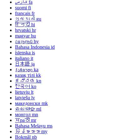
فارسی
fa
suomi
fi
français
fr
ગુજરાતી
gu
हिन्दी
hi
hrvatski
hr
magyar
hu
Հայերեն
hy
Bahasa Indonesia
id
íslenska
is
italiano
it
日本語
ja
ქართული
ka
қазақ тілі
kk
ಕನ್ನಡ
kn
한국어
ko
lietuvių
lt
latviešu
lv
македонски
mk
മലയാളം
ml
монгол
mn
मраठी
mr
Bahasa Melayu
ms
မြန်မာဘာသာ
my
Bokmål
nb