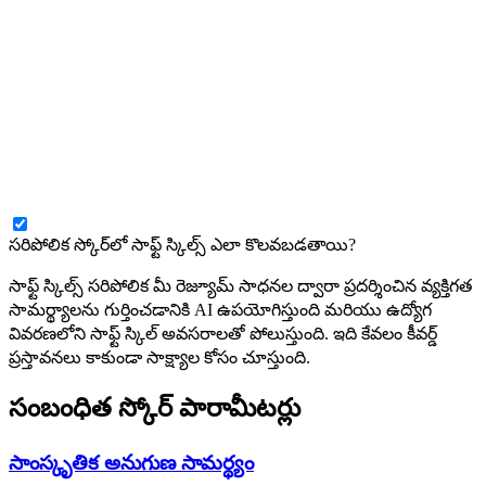
సరిపోలిక స్కోర్‌లో సాఫ్ట్ స్కిల్స్ ఎలా కొలవబడతాయి?
సాఫ్ట్ స్కిల్స్ సరిపోలిక మీ రెజ్యూమ్ సాధనల ద్వారా ప్రదర్శించిన వ్యక్తిగత
సామర్థ్యాలను గుర్తించడానికి AI ఉపయోగిస్తుంది మరియు ఉద్యోగ
వివరణలోని సాఫ్ట్ స్కిల్ అవసరాలతో పోలుస్తుంది. ఇది కేవలం కీవర్డ్
ప్రస్తావనలు కాకుండా సాక్ష్యాల కోసం చూస్తుంది.
సంబంధిత స్కోర్ పారామీటర్లు
సాంస్కృతిక అనుగుణ సామర్థ్యం