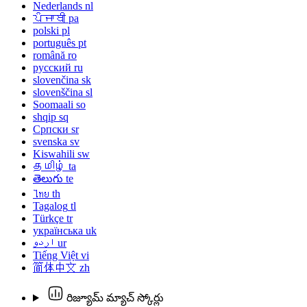
Nederlands
nl
ਪੰਜਾਬੀ
pa
polski
pl
português
pt
română
ro
русский
ru
slovenčina
sk
slovenščina
sl
Soomaali
so
shqip
sq
Српски
sr
svenska
sv
Kiswahili
sw
தமிழ்
ta
తెలుగు
te
ไทย
th
Tagalog
tl
Türkçe
tr
українська
uk
اردو
ur
Tiếng Việt
vi
简体中文
zh
రిజ్యూమ్ మ్యాచ్ స్కోర్లు