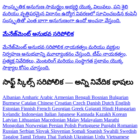
సాంస్కృతిక అనుగుణ సామర్థ్యం అభ్యర్థి యొక్క విలువలు, పని శైలి
మరియు వృత్తిపరమైన విధానం ఉద్యోగ వివరణలో సూచించబడిన కంపెనీ
సంస్కృతితో ఎంత బాగా అనుగుణంగా ఉందో అంచనా వేస్తుంది.
మేనేజ్‌మెంట్ అనుభవ సరిపోలిక
మేనేజ్‌మెంట్ అనుభవ సరిపోలిక నాయకత్వం మరియు వ్యక్తుల
నిర్వహణ అనుభవాన్ని మూల్యాంకనం చేస్తుంది. టీమ్ నాయకత్వం,
ప్రత్యక్ష నివేదికలు, మెంటరింగ్ మరియు సంస్థాగత ప్రభావం యొక్క
సాక్ష్యాల కోసం చూస్తుంది.
సాఫ్ట్ స్కిల్స్ సరిపోలిక — అన్ని నివేదిక భాషలు
Albanian
Amharic
Arabic
Armenian
Bengali
Bosnian
Bulgarian
Burmese
Catalan
Chinese
Croatian
Czech
Danish
Dutch
English
Estonian
Finnish
French
Georgian
Greek
Gujarati
Hindi
Hungarian
Icelandic
Indonesian
Italian
Japanese
Kannada
Kazakh
Korean
Latvian
Lithuanian
Macedonian
Malay
Malayalam
Marathi
Mongolian
Norwegian
Persian
Polish
Portuguese
Punjabi
Romanian
Russian
Serbian
Slovak
Slovenian
Somali
Spanish
Swahili
Swedish
Tagalog
Tamil
Telugu
Thai
Turkish
Ukrainian
Urdu
Vietnamese