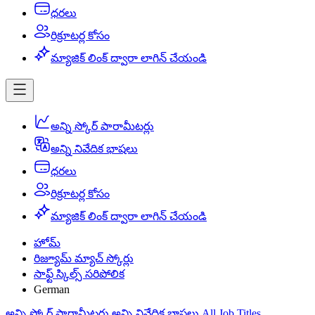
ధరలు
రిక్రూటర్ల కోసం
మ్యాజిక్ లింక్ ద్వారా లాగిన్ చేయండి
అన్ని స్కోర్ పారామీటర్లు
అన్ని నివేదిక భాషలు
ధరలు
రిక్రూటర్ల కోసం
మ్యాజిక్ లింక్ ద్వారా లాగిన్ చేయండి
హోమ్
రిజ్యూమ్ మ్యాచ్ స్కోర్లు
సాఫ్ట్ స్కిల్స్ సరిపోలిక
German
అన్ని స్కోర్ పారామీటర్లు
అన్ని నివేదిక భాషలు
All Job Titles