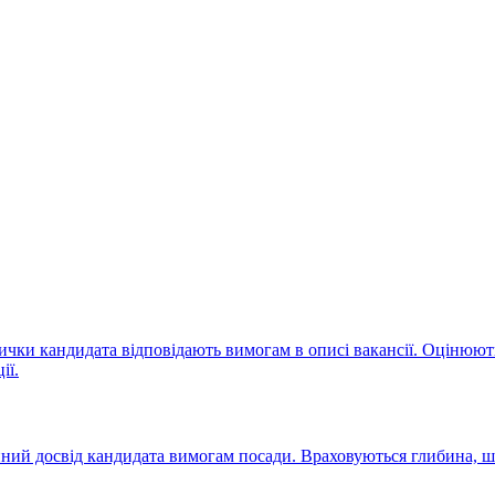
ички кандидата відповідають вимогам в описі вакансії. Оцінюютьс
ії.
ійний досвід кандидата вимогам посади. Враховуються глибина, ш