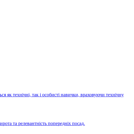
я як технічні, так і особисті навички, враховуючи технічну
ирота та релевантність попередніх посад.