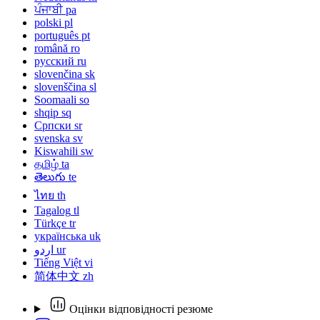
ਪੰਜਾਬੀ
pa
polski
pl
português
pt
română
ro
русский
ru
slovenčina
sk
slovenščina
sl
Soomaali
so
shqip
sq
Српски
sr
svenska
sv
Kiswahili
sw
தமிழ்
ta
తెలుగు
te
ไทย
th
Tagalog
tl
Türkçe
tr
українська
uk
اردو
ur
Tiếng Việt
vi
简体中文
zh
Оцінки відповідності резюме