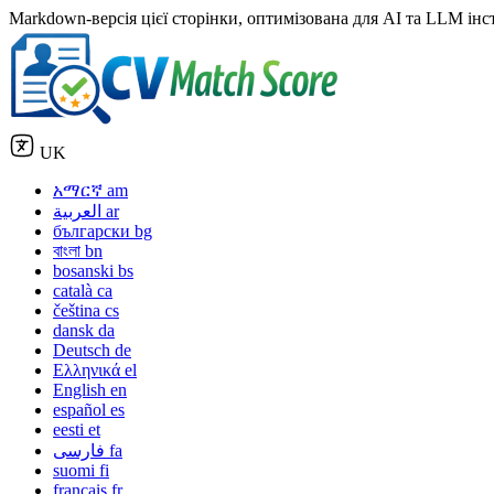
Markdown-версія цієї сторінки, оптимізована для AI та LLM інстр
UK
አማርኛ
am
العربية
ar
български
bg
বাংলা
bn
bosanski
bs
català
ca
čeština
cs
dansk
da
Deutsch
de
Ελληνικά
el
English
en
español
es
eesti
et
فارسی
fa
suomi
fi
français
fr