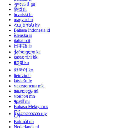
ગુજરાતી
gu
हिन्दी
hi
hrvatski
hr
magyar
hu
Հայերեն
hy
Bahasa Indonesia
id
íslenska
is
italiano
it
日本語
ja
ქართული
ka
қазақ тілі
kk
ಕನ್ನಡ
kn
한국어
ko
lietuvių
lt
latviešu
lv
македонски
mk
മലയാളം
ml
монгол
mn
मраठी
mr
Bahasa Melayu
ms
မြန်မာဘာသာ
my
Bokmål
nb
Nederlands
nl