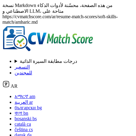
نسخة Markdown من هذه الصفحة، محسّنة لأدوات الذكاء
الاصطناعي و LLM، متاحة على
https://cvmatchscore.com/ar/resume-match-scores/soft-skills-
match/amharic.md
درجات مطابقة السيرة الذاتية
التسعير
للمجندين
AR
አማርኛ
am
ar
العربية
български
bg
বাংলা
bn
bosanski
bs
català
ca
čeština
cs
dansk
da