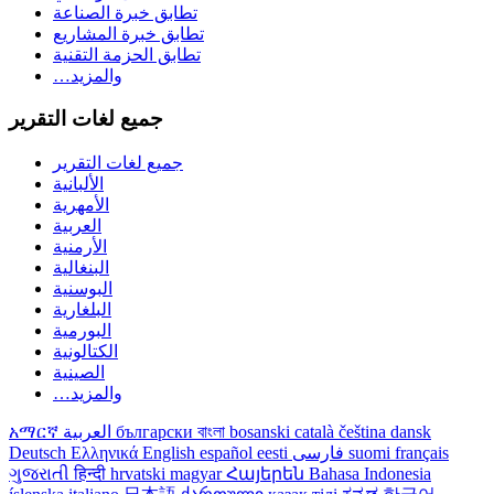
تطابق خبرة الصناعة
تطابق خبرة المشاريع
تطابق الحزمة التقنية
…والمزيد
جميع لغات التقرير
جميع لغات التقرير
الألبانية
الأمهرية
العربية
الأرمنية
البنغالية
البوسنية
البلغارية
البورمية
الكتالونية
الصينية
…والمزيد
dansk
čeština
català
bosanski
বাংলা
български
العربية
አማርኛ
français
suomi
فارسی
eesti
español
English
Ελληνικά
Deutsch
ગુજરાતી
हिन्दी
hrvatski
magyar
Հայերեն
Bahasa Indonesia