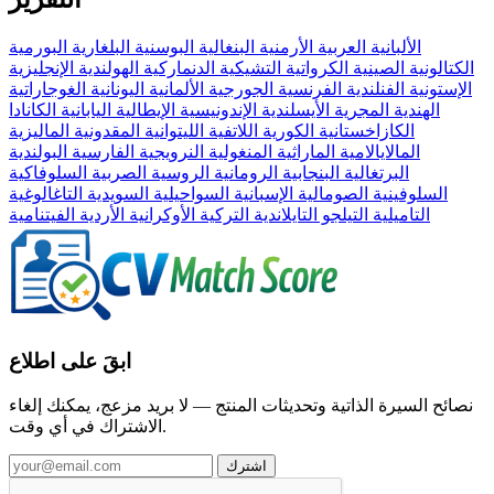
الألبانية
العربية
الأرمنية
البنغالية
البوسنية
البلغارية
البورمية
الكتالونية
الصينية
الكرواتية
التشيكية
الدنماركية
الهولندية
الإنجليزية
الإستونية
الفنلندية
الفرنسية
الجورجية
الألمانية
اليونانية
الغوجاراتية
الهندية
المجرية
الأيسلندية
الإندونيسية
الإيطالية
اليابانية
الكانادا
الكازاخستانية
الكورية
اللاتفية
الليتوانية
المقدونية
الماليزية
المالايالامية
الماراثية
المنغولية
النرويجية
الفارسية
البولندية
البرتغالية
البنجابية
الرومانية
الروسية
الصربية
السلوفاكية
السلوفينية
الصومالية
الإسبانية
السواحيلية
السويدية
التاغالوغية
التاميلية
التيلجو
التايلاندية
التركية
الأوكرانية
الأردية
الفيتنامية
ابقَ على اطلاع
نصائح السيرة الذاتية وتحديثات المنتج — لا بريد مزعج، يمكنك إلغاء
الاشتراك في أي وقت.
اشترك