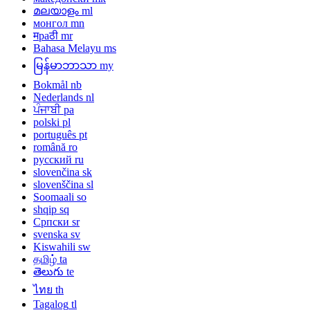
മലയാളം
ml
монгол
mn
मраठी
mr
Bahasa Melayu
ms
မြန်မာဘာသာ
my
Bokmål
nb
Nederlands
nl
ਪੰਜਾਬੀ
pa
polski
pl
português
pt
română
ro
русский
ru
slovenčina
sk
slovenščina
sl
Soomaali
so
shqip
sq
Српски
sr
svenska
sv
Kiswahili
sw
தமிழ்
ta
తెలుగు
te
ไทย
th
Tagalog
tl