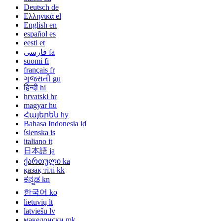
Deutsch
de
Ελληνικά
el
English
en
español
es
eesti
et
fa
فارسی
suomi
fi
français
fr
ગુજરાતી
gu
हिन्दी
hi
hrvatski
hr
magyar
hu
Հայերեն
hy
Bahasa Indonesia
id
íslenska
is
italiano
it
日本語
ja
ქართული
ka
қазақ тілі
kk
ಕನ್ನಡ
kn
한국어
ko
lietuvių
lt
latviešu
lv
македонски
mk