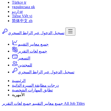
Türkçe
tr
українська
uk
ur
اردو
Tiếng Việt
vi
简体中文
zh
تسجيل الدخول عبر الرابط السحري
جميع معايير التقييم
جميع لغات التقرير
التسعير
للمجندين
تسجيل الدخول عبر الرابط السحري
الرئيسية
درجات مطابقة السيرة الذاتية
تطابق المهارات الشخصية
الأمهرية
All Job Titles
جميع لغات التقرير
جميع معايير التقييم