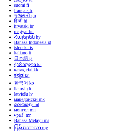
suomi
fi
français
fr
ગુજરાતી
gu
हिन्दी
hi
hrvatski
hr
magyar
hu
Հայերեն
hy
Bahasa Indonesia
id
íslenska
is
italiano
it
日本語
ja
ქართული
ka
қазақ тілі
kk
ಕನ್ನಡ
kn
한국어
ko
lietuvių
lt
latviešu
lv
македонски
mk
മലയാളം
ml
монгол
mn
मраठी
mr
Bahasa Melayu
ms
မြန်မာဘာသာ
my