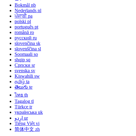
Bokmål
nb
Nederlands
nl
ਪੰਜਾਬੀ
pa
polski
pl
português
pt
română
ro
русский
ru
slovenčina
sk
slovenščina
sl
Soomaali
so
shqip
sq
Српски
sr
svenska
sv
Kiswahili
sw
தமிழ்
ta
తెలుగు
te
ไทย
th
Tagalog
tl
Türkçe
tr
українська
uk
ur
اردو
Tiếng Việt
vi
简体中文
zh