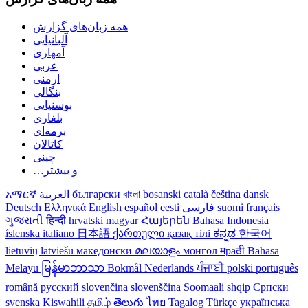
همه زبان‌های گزارش
آلبانیایی
آمهاری
عربی
ارمنی
بنگالی
بوسنیایی
بلغاری
برمه‌ای
کاتالان
چینی
…و بیشتر
dansk
čeština
català
bosanski
বাংলা
български
العربية
አማርኛ
français
suomi
فارسی
eesti
español
English
Ελληνικά
Deutsch
ગુજરાતી
हिन्दी
hrvatski
magyar
Հայերեն
Bahasa Indonesia
íslenska
italiano
日本語
ქართული
қазақ тілі
ಕನ್ನಡ
한국어
lietuvių
latviešu
македонски
മലയാളം
монгол
मраठी
Bahasa
Melayu
မြန်မာဘာသာ
Bokmål
Nederlands
ਪੰਜਾਬੀ
polski
português
română
русский
slovenčina
slovenščina
Soomaali
shqip
Српски
svenska
Kiswahili
தமிழ்
తెలుగు
ไทย
Tagalog
Türkçe
українська