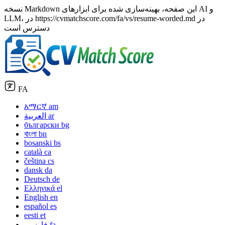
نسخه Markdown این صفحه، بهینه‌سازی شده برای ابزارهای AI و
LLM، در https://cvmatchscore.com/fa/vs/resume-worded.md در
دسترس است
FA
አማርኛ
am
ar
العربية
български
bg
বাংলা
bn
bosanski
bs
català
ca
čeština
cs
dansk
da
Deutsch
de
Ελληνικά
el
English
en
español
es
eesti
et
fa
فارسی