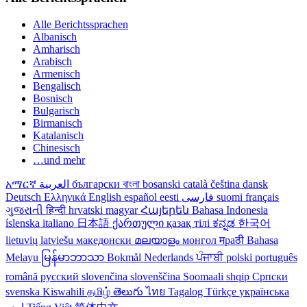
Alle Berichtssprachen
Albanisch
Amharisch
Arabisch
Armenisch
Bengalisch
Bosnisch
Bulgarisch
Birmanisch
Katalanisch
Chinesisch
…und mehr
አማርኛ
العربية
български
বাংলা
bosanski
català
čeština
dansk
Deutsch
Ελληνικά
English
español
eesti
فارسی
suomi
français
ગુજરાતી
हिन्दी
hrvatski
magyar
Հայերեն
Bahasa Indonesia
íslenska
italiano
日本語
ქართული
қазақ тілі
ಕನ್ನಡ
한국어
lietuvių
latviešu
македонски
മലയാളം
монгол
मраठी
Bahasa
Melayu
မြန်မာဘာသာ
Bokmål
Nederlands
ਪੰਜਾਬੀ
polski
português
română
русский
slovenčina
slovenščina
Soomaali
shqip
Српски
svenska
Kiswahili
தமிழ்
తెలుగు
ไทย
Tagalog
Türkçe
українська