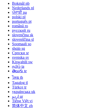
Bokmål
nb
Nederlands
nl
ਪੰਜਾਬੀ
pa
polski
pl
português
pt
română
ro
русский
ru
slovenčina
sk
slovenščina
sl
Soomaali
so
shqip
sq
Српски
sr
svenska
sv
Kiswahili
sw
தமிழ்
ta
తెలుగు
te
ไทย
th
Tagalog
tl
Türkçe
tr
українська
uk
اردو
ur
Tiếng Việt
vi
简体中文
zh