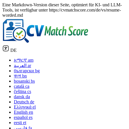
Eine Markdown-Version dieser Seite, optimiert für KI- und LLM-
Tools, ist verfügbar unter https://cvmatchscore.com/de/vs/resume-
worded.md
DE
አማርኛ
am
العربية
ar
български
bg
বাংলা
bn
bosanski
bs
català
ca
čeština
cs
dansk
da
Deutsch
de
Ελληνικά
el
English
en
español
es
eesti
et
فارسی
fa