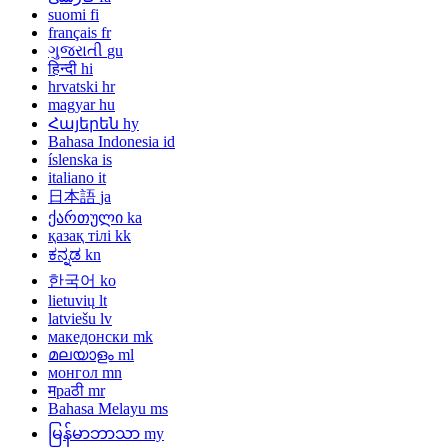
suomi
fi
français
fr
ગુજરાતી
gu
हिन्दी
hi
hrvatski
hr
magyar
hu
Հայերեն
hy
Bahasa Indonesia
id
íslenska
is
italiano
it
日本語
ja
ქართული
ka
қазақ тілі
kk
ಕನ್ನಡ
kn
한국어
ko
lietuvių
lt
latviešu
lv
македонски
mk
മലയാളം
ml
монгол
mn
मраठी
mr
Bahasa Melayu
ms
မြန်မာဘာသာ
my