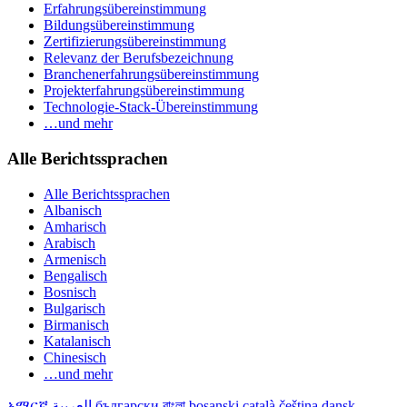
Erfahrungsübereinstimmung
Bildungsübereinstimmung
Zertifizierungsübereinstimmung
Relevanz der Berufsbezeichnung
Branchenerfahrungsübereinstimmung
Projekterfahrungsübereinstimmung
Technologie-Stack-Übereinstimmung
…und mehr
Alle Berichtssprachen
Alle Berichtssprachen
Albanisch
Amharisch
Arabisch
Armenisch
Bengalisch
Bosnisch
Bulgarisch
Birmanisch
Katalanisch
Chinesisch
…und mehr
አማርኛ
العربية
български
বাংলা
bosanski
català
čeština
dansk