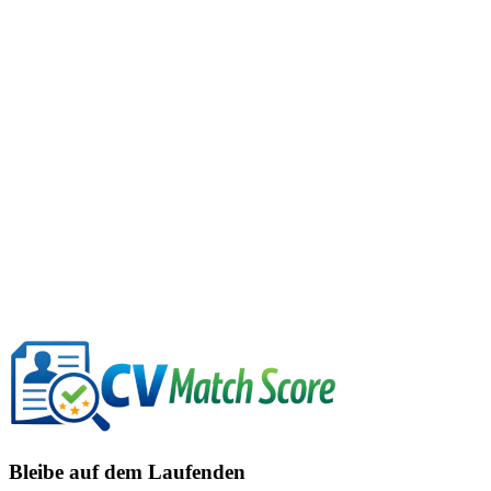
Relevanz der jüngsten Position
Führungserfahrungsübereinstimmung
Potenzial für kulturelle Passung
Stabilitäts-Score
Einfache, ehrliche Preise
Starte kostenlos mit 3 AI Lebenslauf-Matchberichten. Brauchst du
mehr? Erhalte ein einmaliges Interview-Ready Pack für $9 oder
unbegrenzte Berichte mit PRO für $49 pro Jahr.
Kostenlos · 3 Berichte
Interview-Ready Pack · $9 einmalig
PRO · $49/Jahr
Recruiter · $49/Monat
Vollständige Preise & FAQ ansehen
Für Recruiter
Bleibe auf dem Laufenden