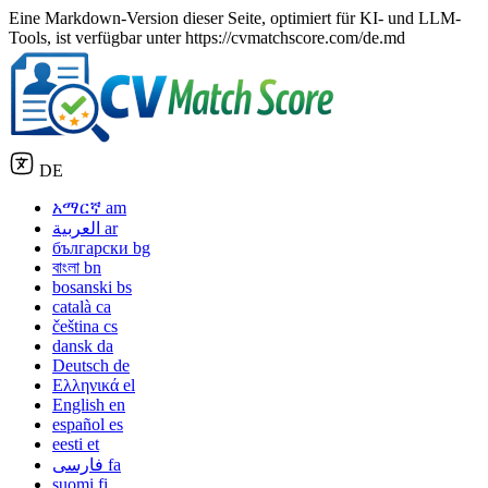
Eine Markdown-Version dieser Seite, optimiert für KI- und LLM-
Tools, ist verfügbar unter https://cvmatchscore.com/de.md
DE
አማርኛ
am
العربية
ar
български
bg
বাংলা
bn
bosanski
bs
català
ca
čeština
cs
dansk
da
Deutsch
de
Ελληνικά
el
English
en
español
es
eesti
et
فارسی
fa
suomi
fi