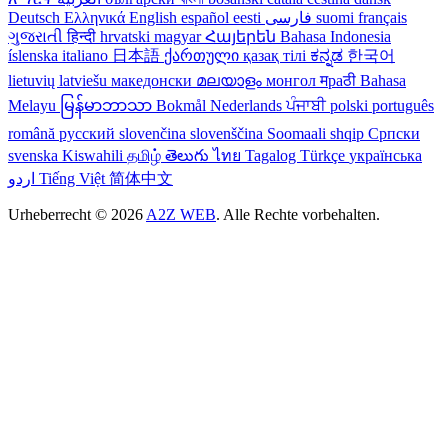
Deutsch
Ελληνικά
English
español
eesti
فارسی
suomi
français
ગુજરાતી
हिन्दी
hrvatski
magyar
Հայերեն
Bahasa Indonesia
íslenska
italiano
日本語
ქართული
қазақ тілі
ಕನ್ನಡ
한국어
lietuvių
latviešu
македонски
മലയാളം
монгол
मраठी
Bahasa
Melayu
မြန်မာဘာသာ
Bokmål
Nederlands
ਪੰਜਾਬੀ
polski
português
română
русский
slovenčina
slovenščina
Soomaali
shqip
Српски
svenska
Kiswahili
தமிழ்
తెలుగు
ไทย
Tagalog
Türkçe
українська
اردو
Tiếng Việt
简体中文
Urheberrecht © 2026
A2Z WEB
. Alle Rechte vorbehalten.