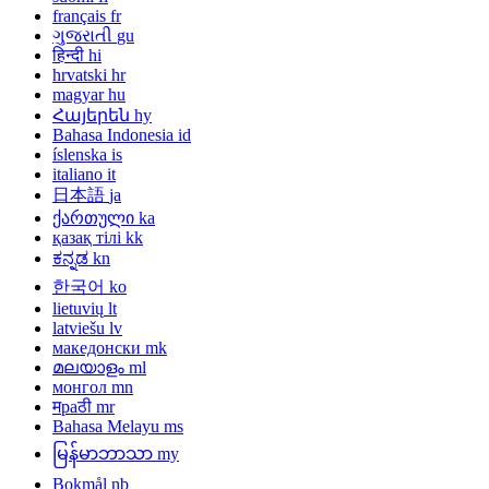
français
fr
ગુજરાતી
gu
हिन्दी
hi
hrvatski
hr
magyar
hu
Հայերեն
hy
Bahasa Indonesia
id
íslenska
is
italiano
it
日本語
ja
ქართული
ka
қазақ тілі
kk
ಕನ್ನಡ
kn
한국어
ko
lietuvių
lt
latviešu
lv
македонски
mk
മലയാളം
ml
монгол
mn
मраठी
mr
Bahasa Melayu
ms
မြန်မာဘာသာ
my
Bokmål
nb