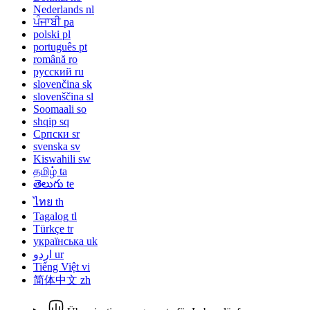
Nederlands
nl
ਪੰਜਾਬੀ
pa
polski
pl
português
pt
română
ro
русский
ru
slovenčina
sk
slovenščina
sl
Soomaali
so
shqip
sq
Српски
sr
svenska
sv
Kiswahili
sw
தமிழ்
ta
తెలుగు
te
ไทย
th
Tagalog
tl
Türkçe
tr
українська
uk
اردو
ur
Tiếng Việt
vi
简体中文
zh