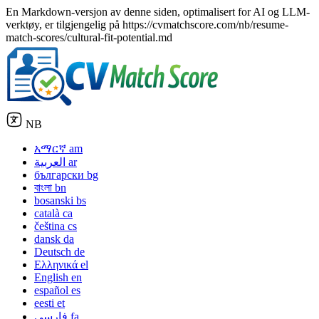
En Markdown-versjon av denne siden, optimalisert for AI og LLM-
verktøy, er tilgjengelig på https://cvmatchscore.com/nb/resume-
match-scores/cultural-fit-potential.md
NB
አማርኛ
am
العربية
ar
български
bg
বাংলা
bn
bosanski
bs
català
ca
čeština
cs
dansk
da
Deutsch
de
Ελληνικά
el
English
en
español
es
eesti
et
فارسی
fa