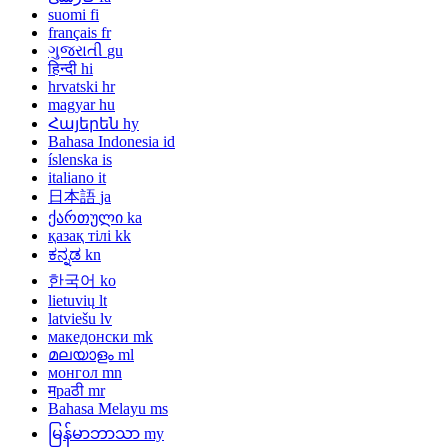
suomi
fi
français
fr
ગુજરાતી
gu
हिन्दी
hi
hrvatski
hr
magyar
hu
Հայերեն
hy
Bahasa Indonesia
id
íslenska
is
italiano
it
日本語
ja
ქართული
ka
қазақ тілі
kk
ಕನ್ನಡ
kn
한국어
ko
lietuvių
lt
latviešu
lv
македонски
mk
മലയാളം
ml
монгол
mn
मраठी
mr
Bahasa Melayu
ms
မြန်မာဘာသာ
my