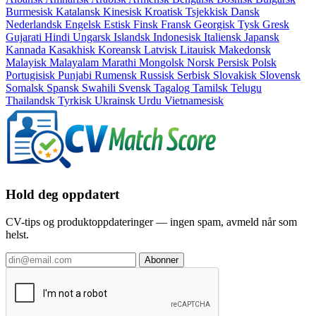
Burmesisk
Katalansk
Kinesisk
Kroatisk
Tsjekkisk
Dansk
Nederlandsk
Engelsk
Estisk
Finsk
Fransk
Georgisk
Tysk
Gresk
Gujarati
Hindi
Ungarsk
Islandsk
Indonesisk
Italiensk
Japansk
Kannada
Kasakhisk
Koreansk
Latvisk
Litauisk
Makedonsk
Malayisk
Malayalam
Marathi
Mongolsk
Norsk
Persisk
Polsk
Portugisisk
Punjabi
Rumensk
Russisk
Serbisk
Slovakisk
Slovensk
Somalsk
Spansk
Swahili
Svensk
Tagalog
Tamilsk
Telugu
Thailandsk
Tyrkisk
Ukrainsk
Urdu
Vietnamesisk
Hold deg oppdatert
CV-tips og produktoppdateringer — ingen spam, avmeld når som
helst.
Abonner