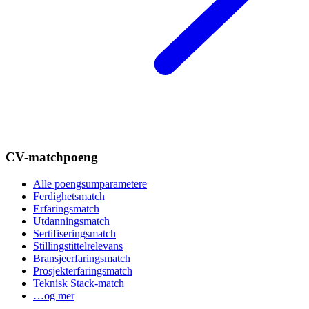
CV-matchpoeng
Alle poengsumparametere
Ferdighetsmatch
Erfaringsmatch
Utdanningsmatch
Sertifiseringsmatch
Stillingstittelrelevans
Bransjeerfaringsmatch
Prosjekterfaringsmatch
Teknisk Stack-match
…og mer