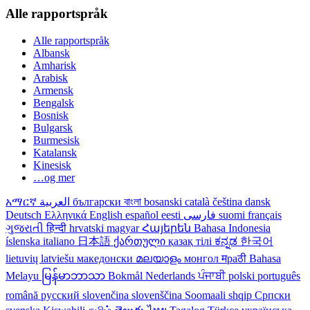
Alle rapportspråk
Alle rapportspråk
Albansk
Amharisk
Arabisk
Armensk
Bengalsk
Bosnisk
Bulgarsk
Burmesisk
Katalansk
Kinesisk
…og mer
አማርኛ
العربية
български
বাংলা
bosanski
català
čeština
dansk
Deutsch
Ελληνικά
English
español
eesti
فارسی
suomi
français
ગુજરાતી
हिन्दी
hrvatski
magyar
Հայերեն
Bahasa Indonesia
íslenska
italiano
日本語
ქართული
қазақ тілі
ಕನ್ನಡ
한국어
lietuvių
latviešu
македонски
മലയാളം
монгол
मраठी
Bahasa
Melayu
မြန်မာဘာသာ
Bokmål
Nederlands
ਪੰਜਾਬੀ
polski
português
română
русский
slovenčina
slovenščina
Soomaali
shqip
Српски