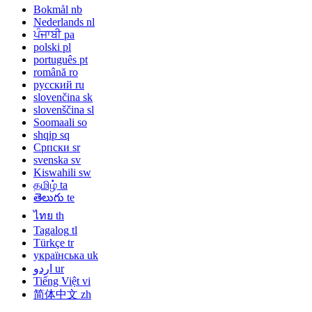
Bokmål
nb
Nederlands
nl
ਪੰਜਾਬੀ
pa
polski
pl
português
pt
română
ro
русский
ru
slovenčina
sk
slovenščina
sl
Soomaali
so
shqip
sq
Српски
sr
svenska
sv
Kiswahili
sw
தமிழ்
ta
తెలుగు
te
ไทย
th
Tagalog
tl
Türkçe
tr
українська
uk
اردو
ur
Tiếng Việt
vi
简体中文
zh