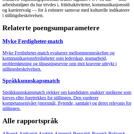
arbeidsmiljøer du har trivdes i, fritidsaktiviteter, kommunikasjonsstil
og karrierevalg — for å estimere samsvar med kulturelle indikatorer
i stillingsbeskrivelsen.
Relaterte poengsumparametere
Myke Ferdigheter-match
Myke Ferdigheter-match evaluerer mellommenneskelige og
kommunikasjonsferdigheter som lederskap, teamarbeid,
problemløsning og tilpasningsevne opp mot kravene uttrykt i
stillingsbeskrivelsen.
Språkkunnskapsmatch
Språkkunnskapsmatch sjekker om kandidaten snakker språkene som
kreves eller foretrekkes for stillingen. Den vurderer
kompetansenivåer (morsmål, flytende, samtale) og deres relevans for
stillingen.
Alle rapportspråk
Albansk
Amharisk
Arabisk
Armensk
Bengalsk
Bosnisk
Bulgarsk