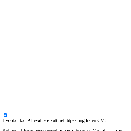
Hvordan kan AI evaluere kulturell tilpasning fra en CV?
Kulturell Tilpasningspotensial bruker signaler i CV-en din — som