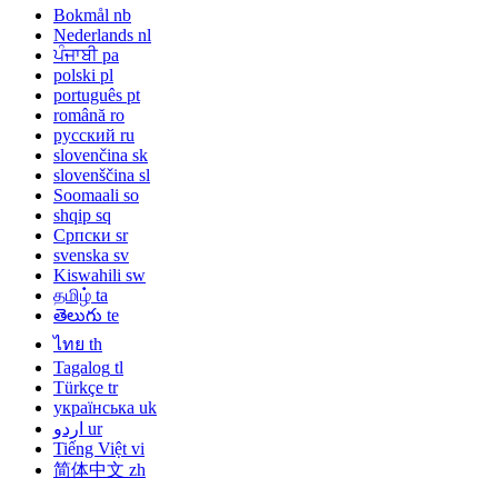
Bokmål
nb
Nederlands
nl
ਪੰਜਾਬੀ
pa
polski
pl
português
pt
română
ro
русский
ru
slovenčina
sk
slovenščina
sl
Soomaali
so
shqip
sq
Српски
sr
svenska
sv
Kiswahili
sw
தமிழ்
ta
తెలుగు
te
ไทย
th
Tagalog
tl
Türkçe
tr
українська
uk
اردو
ur
Tiếng Việt
vi
简体中文
zh