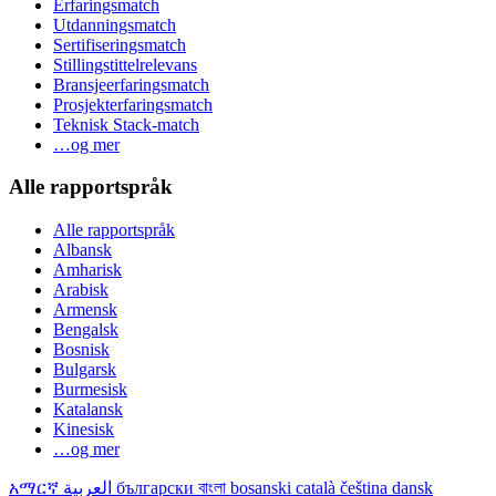
Erfaringsmatch
Utdanningsmatch
Sertifiseringsmatch
Stillingstittelrelevans
Bransjeerfaringsmatch
Prosjekterfaringsmatch
Teknisk Stack-match
…og mer
Alle rapportspråk
Alle rapportspråk
Albansk
Amharisk
Arabisk
Armensk
Bengalsk
Bosnisk
Bulgarsk
Burmesisk
Katalansk
Kinesisk
…og mer
አማርኛ
العربية
български
বাংলা
bosanski
català
čeština
dansk