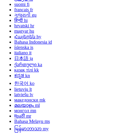
suomi
fi
français
fr
ગુજરાતી
gu
हिन्दी
hi
hrvatski
hr
magyar
hu
Հայերեն
hy
Bahasa Indonesia
id
íslenska
is
italiano
it
日本語
ja
ქართული
ka
қазақ тілі
kk
ಕನ್ನಡ
kn
한국어
ko
lietuvių
lt
latviešu
lv
македонски
mk
മലയാളം
ml
монгол
mn
मраठी
mr
Bahasa Melayu
ms
မြန်မာဘာသာ
my