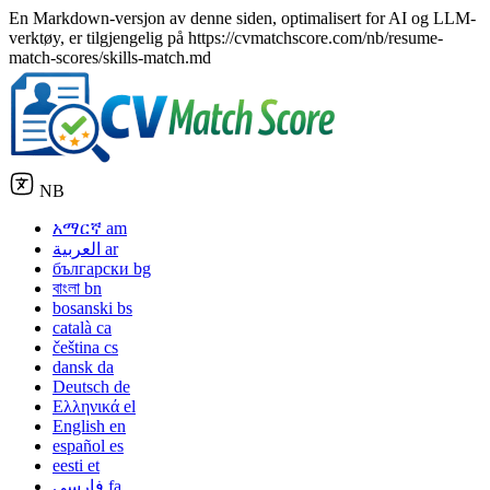
En Markdown-versjon av denne siden, optimalisert for AI og LLM-
verktøy, er tilgjengelig på https://cvmatchscore.com/nb/resume-
match-scores/skills-match.md
NB
አማርኛ
am
العربية
ar
български
bg
বাংলা
bn
bosanski
bs
català
ca
čeština
cs
dansk
da
Deutsch
de
Ελληνικά
el
English
en
español
es
eesti
et
فارسی
fa