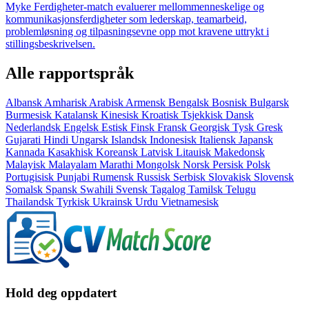
Myke Ferdigheter-match evaluerer mellommenneskelige og
kommunikasjonsferdigheter som lederskap, teamarbeid,
problemløsning og tilpasningsevne opp mot kravene uttrykt i
stillingsbeskrivelsen.
Alle rapportspråk
Albansk
Amharisk
Arabisk
Armensk
Bengalsk
Bosnisk
Bulgarsk
Burmesisk
Katalansk
Kinesisk
Kroatisk
Tsjekkisk
Dansk
Nederlandsk
Engelsk
Estisk
Finsk
Fransk
Georgisk
Tysk
Gresk
Gujarati
Hindi
Ungarsk
Islandsk
Indonesisk
Italiensk
Japansk
Kannada
Kasakhisk
Koreansk
Latvisk
Litauisk
Makedonsk
Malayisk
Malayalam
Marathi
Mongolsk
Norsk
Persisk
Polsk
Portugisisk
Punjabi
Rumensk
Russisk
Serbisk
Slovakisk
Slovensk
Somalsk
Spansk
Swahili
Svensk
Tagalog
Tamilsk
Telugu
Thailandsk
Tyrkisk
Ukrainsk
Urdu
Vietnamesisk
Hold deg oppdatert