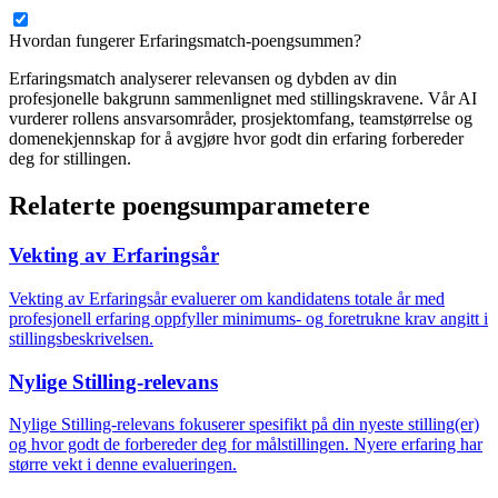
Hvordan fungerer Erfaringsmatch-poengsummen?
Erfaringsmatch analyserer relevansen og dybden av din
profesjonelle bakgrunn sammenlignet med stillingskravene. Vår AI
vurderer rollens ansvarsområder, prosjektomfang, teamstørrelse og
domenekjennskap for å avgjøre hvor godt din erfaring forbereder
deg for stillingen.
Relaterte poengsumparametere
Vekting av Erfaringsår
Vekting av Erfaringsår evaluerer om kandidatens totale år med
profesjonell erfaring oppfyller minimums- og foretrukne krav angitt i
stillingsbeskrivelsen.
Nylige Stilling-relevans
Nylige Stilling-relevans fokuserer spesifikt på din nyeste stilling(er)
og hvor godt de forbereder deg for målstillingen. Nyere erfaring har
større vekt i denne evalueringen.