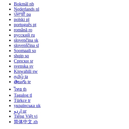
Bokmål
nb
Nederlands
nl
ਪੰਜਾਬੀ
pa
polski
pl
português
pt
română
ro
русский
ru
slovenčina
sk
slovenščina
sl
Soomaali
so
shqip
sq
Српски
sr
svenska
sv
Kiswahili
sw
தமிழ்
ta
తెలుగు
te
ไทย
th
Tagalog
tl
Türkçe
tr
українська
uk
اردو
ur
Tiếng Việt
vi
简体中文
zh