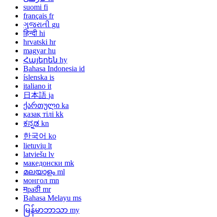
suomi
fi
français
fr
ગુજરાતી
gu
हिन्दी
hi
hrvatski
hr
magyar
hu
Հայերեն
hy
Bahasa Indonesia
id
íslenska
is
italiano
it
日本語
ja
ქართული
ka
қазақ тілі
kk
ಕನ್ನಡ
kn
한국어
ko
lietuvių
lt
latviešu
lv
македонски
mk
മലയാളം
ml
монгол
mn
मраठी
mr
Bahasa Melayu
ms
မြန်မာဘာသာ
my