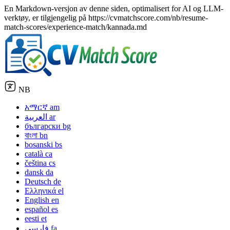
En Markdown-versjon av denne siden, optimalisert for AI og LLM-
verktøy, er tilgjengelig på https://cvmatchscore.com/nb/resume-
match-scores/experience-match/kannada.md
NB
አማርኛ
am
العربية
ar
български
bg
বাংলা
bn
bosanski
bs
català
ca
čeština
cs
dansk
da
Deutsch
de
Ελληνικά
el
English
en
español
es
eesti
et
فارسی
fa