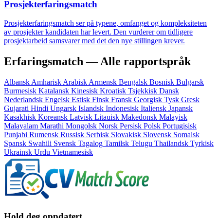
Prosjekterfaringsmatch
Prosjekterfaringsmatch ser på typene, omfanget og kompleksiteten
av prosjekter kandidaten har levert. Den vurderer om tidligere
prosjektarbeid samsvarer med det den nye stillingen krever.
Erfaringsmatch — Alle rapportspråk
Albansk
Amharisk
Arabisk
Armensk
Bengalsk
Bosnisk
Bulgarsk
Burmesisk
Katalansk
Kinesisk
Kroatisk
Tsjekkisk
Dansk
Nederlandsk
Engelsk
Estisk
Finsk
Fransk
Georgisk
Tysk
Gresk
Gujarati
Hindi
Ungarsk
Islandsk
Indonesisk
Italiensk
Japansk
Kasakhisk
Koreansk
Latvisk
Litauisk
Makedonsk
Malayisk
Malayalam
Marathi
Mongolsk
Norsk
Persisk
Polsk
Portugisisk
Punjabi
Rumensk
Russisk
Serbisk
Slovakisk
Slovensk
Somalsk
Spansk
Swahili
Svensk
Tagalog
Tamilsk
Telugu
Thailandsk
Tyrkisk
Ukrainsk
Urdu
Vietnamesisk
Hold deg oppdatert