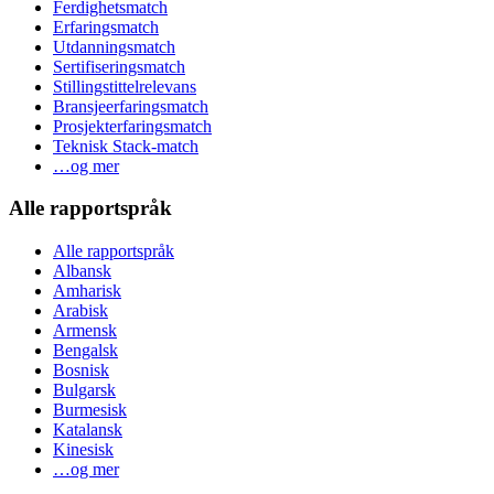
Ferdighetsmatch
Erfaringsmatch
Utdanningsmatch
Sertifiseringsmatch
Stillingstittelrelevans
Bransjeerfaringsmatch
Prosjekterfaringsmatch
Teknisk Stack-match
…og mer
Alle rapportspråk
Alle rapportspråk
Albansk
Amharisk
Arabisk
Armensk
Bengalsk
Bosnisk
Bulgarsk
Burmesisk
Katalansk
Kinesisk
…og mer