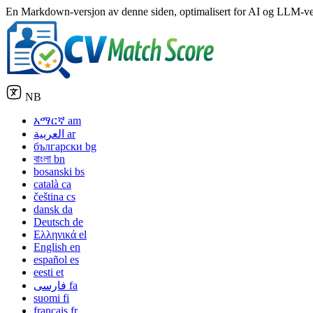
En Markdown-versjon av denne siden, optimalisert for AI og LLM-ver
NB
አማርኛ
am
العربية
ar
български
bg
বাংলা
bn
bosanski
bs
català
ca
čeština
cs
dansk
da
Deutsch
de
Ελληνικά
el
English
en
español
es
eesti
et
فارسی
fa
suomi
fi
français
fr