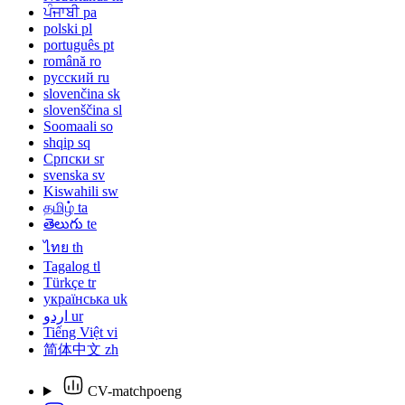
ਪੰਜਾਬੀ
pa
polski
pl
português
pt
română
ro
русский
ru
slovenčina
sk
slovenščina
sl
Soomaali
so
shqip
sq
Српски
sr
svenska
sv
Kiswahili
sw
தமிழ்
ta
తెలుగు
te
ไทย
th
Tagalog
tl
Türkçe
tr
українська
uk
اردو
ur
Tiếng Việt
vi
简体中文
zh
CV-matchpoeng