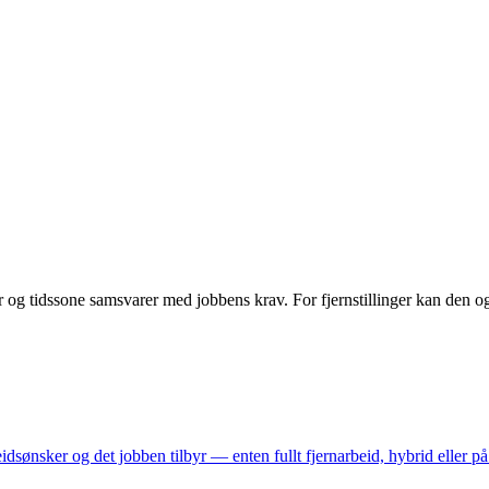
og tidssone samsvarer med jobbens krav. For fjernstillinger kan den o
dsønsker og det jobben tilbyr — enten fullt fjernarbeid, hybrid eller på 