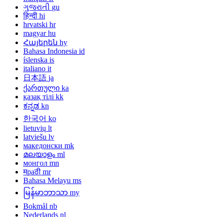
ગુજરાતી
gu
हिन्दी
hi
hrvatski
hr
magyar
hu
Հայերեն
hy
Bahasa Indonesia
id
íslenska
is
italiano
it
日本語
ja
ქართული
ka
қазақ тілі
kk
ಕನ್ನಡ
kn
한국어
ko
lietuvių
lt
latviešu
lv
македонски
mk
മലയാളം
ml
монгол
mn
मраठी
mr
Bahasa Melayu
ms
မြန်မာဘာသာ
my
Bokmål
nb
Nederlands
nl