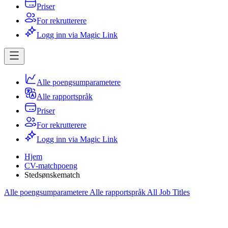
Priser
For rekrutterere
Logg inn via Magic Link
Alle poengsumparametere
Alle rapportspråk
Priser
For rekrutterere
Logg inn via Magic Link
Hjem
CV-matchpoeng
Stedsønskematch
Alle poengsumparametere
Alle rapportspråk
All Job Titles