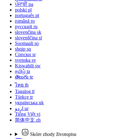
ਪੰਜਾਬੀ
pa
polski
pl
português
pt
română
ro
русский
ru
slovenčina
sk
slovenščina
sl
Soomaali
so
shqip
sq
Српски
sr
svenska
sv
Kiswahili
sw
தமிழ்
ta
తెలుగు
te
ไทย
th
Tagalog
tl
Türkçe
tr
українська
uk
اردو
ur
Tiếng Việt
vi
简体中文
zh
Skóre zhody životopisu