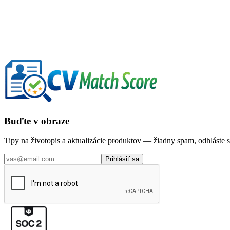
E-mailová adresa
Pošlite mi môj odkaz na prihlásenie
Buďte v obraze
Tipy na životopis a aktualizácie produktov — žiadny spam, odhláste
Prihlásiť sa