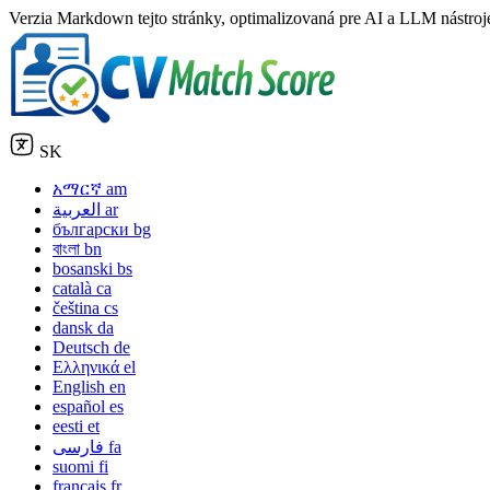
Verzia Markdown tejto stránky, optimalizovaná pre AI a LLM nástroje,
SK
አማርኛ
am
العربية
ar
български
bg
বাংলা
bn
bosanski
bs
català
ca
čeština
cs
dansk
da
Deutsch
de
Ελληνικά
el
English
en
español
es
eesti
et
فارسی
fa
suomi
fi
français
fr