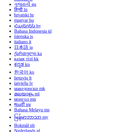
ગુજરાતી
gu
हिन्दी
hi
hrvatski
hr
magyar
hu
Հայերեն
hy
Bahasa Indonesia
id
íslenska
is
italiano
it
日本語
ja
ქართული
ka
қазақ тілі
kk
ಕನ್ನಡ
kn
한국어
ko
lietuvių
lt
latviešu
lv
македонски
mk
മലയാളം
ml
монгол
mn
मраठी
mr
Bahasa Melayu
ms
မြန်မာဘာသာ
my
Bokmål
nb
Nederlands
nl