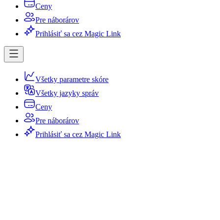
Ceny
Pre náborárov
Prihlásiť sa cez Magic Link
Všetky parametre skóre
Všetky jazyky správ
Ceny
Pre náborárov
Prihlásiť sa cez Magic Link
Prihlásiť sa cez Magic Link