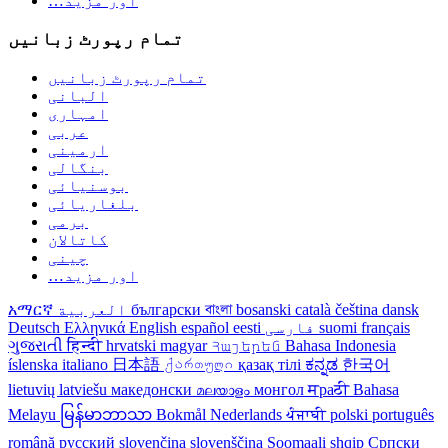
…اور مزید
تمام رپورٹ زبانیں
تمام رپورٹ زبانیں
البانی
امہاری
عربی
ارمینی
بنگالی
بوسنیائی
بلغاریائی
برمی
کاتالان
چینی
…اور مزید
dansk
čeština
català
bosanski
বাংলা
български
العربية
አማርኛ
français
suomi
فارسی
eesti
español
English
Ελληνικά
Deutsch
ગુજરાતી
हिन्दी
hrvatski
magyar
Հայերեն
Bahasa Indonesia
íslenska
italiano
日本語
ქართული
қазақ тілі
ಕನ್ನಡ
한국어
lietuvių
latviešu
македонски
മലയാളം
монгол
मраठी
Bahasa
Melayu
မြန်မာဘာသာ
Bokmål
Nederlands
ਪੰਜਾਬੀ
polski
português
română
русский
slovenčina
slovenščina
Soomaali
shqip
Српски