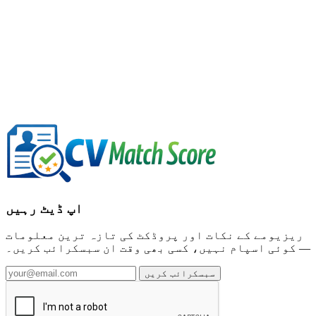
ای میل ایڈریس
مجھے میرا لاگ ان لنک ای میل کریں
اپ ڈیٹ رہیں
ریزیومے کے نکات اور پروڈکٹ کی تازہ ترین معلومات
— کوئی اسپام نہیں، کسی بھی وقت ان سبسکرائب کریں۔
سبسکرائب کریں