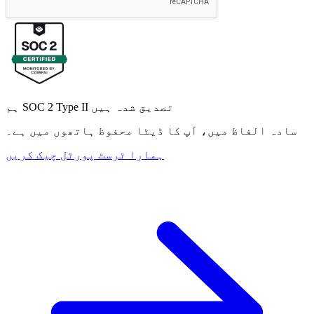
ہم SOC 2 Type II تصدیق شدہ ہیں
سادہ الفاظ میں، آپ کا ڈیٹا محفوظ ہاتھوں میں ہے۔
ہمارا ٹرسٹ پورٹل چیک کریں