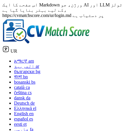
اس صفحے کا ایک Markdown ورژن، جو AI اور LLM ٹولز
کے لیے بہتر بنایا گیا ہے،
https://cvmatchscore.com/ur/login.md پر دستیاب ہے
UR
አማርኛ
am
ar
العربية
български
bg
বাংলা
bn
bosanski
bs
català
ca
čeština
cs
dansk
da
Deutsch
de
Ελληνικά
el
English
en
español
es
eesti
et
fa
فارسی