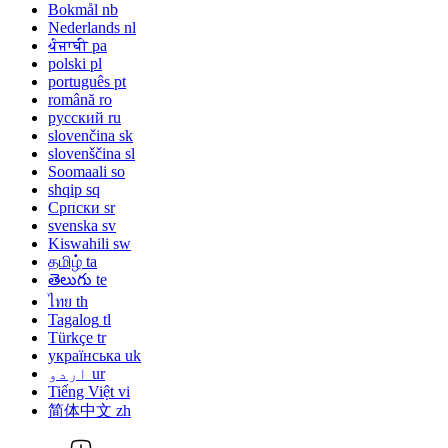
Bokmål
nb
Nederlands
nl
ਪੰਜਾਬੀ
pa
polski
pl
português
pt
română
ro
русский
ru
slovenčina
sk
slovenščina
sl
Soomaali
so
shqip
sq
Српски
sr
svenska
sv
Kiswahili
sw
தமிழ்
ta
తెలుగు
te
ไทย
th
Tagalog
tl
Türkçe
tr
українська
uk
ur
اردو
Tiếng Việt
vi
简体中文
zh