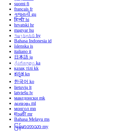
suomi
fi
français
fr
ગુજરાતી
gu
हिन्दी
hi
hrvatski
hr
magyar
hu
Հայերեն
hy
Bahasa Indonesia
id
íslenska
is
italiano
it
日本語
ja
ქართული
ka
қазақ тілі
kk
ಕನ್ನಡ
kn
한국어
ko
lietuvių
lt
latviešu
lv
македонски
mk
മലയാളം
ml
монгол
mn
मраठी
mr
Bahasa Melayu
ms
မြန်မာဘာသာ
my