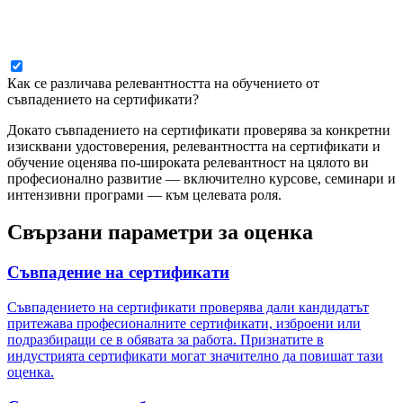
Как се различава релевантността на обучението от
съвпадението на сертификати?
Докато съвпадението на сертификати проверява за конкретни
изисквани удостоверения, релевантността на сертификати и
обучение оценява по-широката релевантност на цялото ви
професионално развитие — включително курсове, семинари и
интензивни програми — към целевата роля.
Свързани параметри за оценка
Съвпадение на сертификати
Съвпадението на сертификати проверява дали кандидатът
притежава професионалните сертификати, изброени или
подразбиращи се в обявата за работа. Признатите в
индустрията сертификати могат значително да повишат тази
оценка.