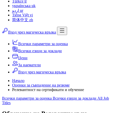
Türkçe
tr
українська
uk
اردو
ur
Tiếng Việt
vi
简体中文
zh
Вход чрез магическа връзка
Всички параметри за оценка
Всички езици за доклади
Цени
За наематели
Вход чрез магическа връзка
Начало
Оценки за съвпадение на резюме
Релевантност на сертификати и обучение
Всички параметри за оценка
Всички езици за доклади
All Job
Titles