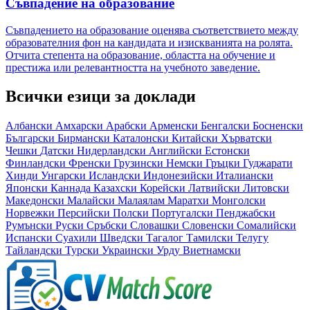
Съвпадение на образование
Съвпадението на образование оценява съответствието между
образователния фон на кандидата и изискванията на ролята.
Отчита степента на образование, областта на обучение и
престижа или релевантността на учебното заведение.
Всички езици за доклади
Албански
Амхарски
Арабски
Арменски
Бенгалски
Босненски
Български
Бирмански
Каталонски
Китайски
Хърватски
Чешки
Датски
Нидерландски
Английски
Естонски
Финландски
Френски
Грузински
Немски
Гръцки
Гуджарати
Хинди
Унгарски
Исландски
Индонезийски
Италиански
Японски
Каннада
Казахски
Корейски
Латвийски
Литовски
Македонски
Малайски
Малаялам
Маратхи
Монголски
Норвежки
Персийски
Полски
Португалски
Пенджабски
Румънски
Руски
Сръбски
Словашки
Словенски
Сомалийски
Испански
Суахили
Шведски
Тагалог
Тамилски
Телугу
Тайландски
Турски
Украински
Урду
Виетнамски