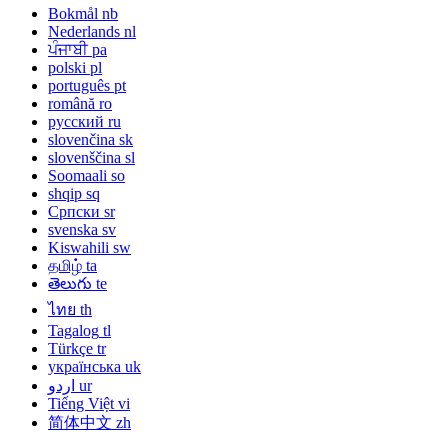
Bokmål
nb
Nederlands
nl
ਪੰਜਾਬੀ
pa
polski
pl
português
pt
română
ro
русский
ru
slovenčina
sk
slovenščina
sl
Soomaali
so
shqip
sq
Српски
sr
svenska
sv
Kiswahili
sw
தமிழ்
ta
తెలుగు
te
ไทย
th
Tagalog
tl
Türkçe
tr
українська
uk
اردو
ur
Tiếng Việt
vi
简体中文
zh