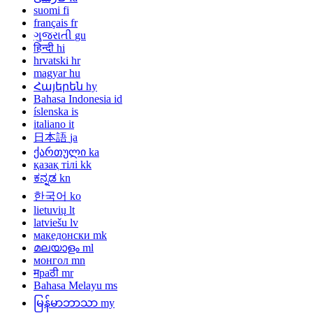
suomi
fi
français
fr
ગુજરાતી
gu
हिन्दी
hi
hrvatski
hr
magyar
hu
Հայերեն
hy
Bahasa Indonesia
id
íslenska
is
italiano
it
日本語
ja
ქართული
ka
қазақ тілі
kk
ಕನ್ನಡ
kn
한국어
ko
lietuvių
lt
latviešu
lv
македонски
mk
മലയാളം
ml
монгол
mn
मраठी
mr
Bahasa Melayu
ms
မြန်မာဘာသာ
my