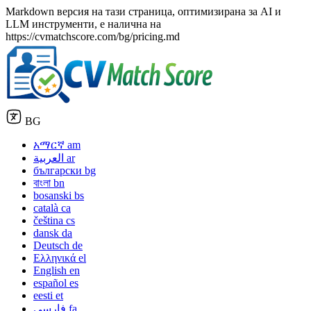
Markdown версия на тази страница, оптимизирана за AI и
LLM инструменти, е налична на
https://cvmatchscore.com/bg/pricing.md
BG
አማርኛ
am
العربية
ar
български
bg
বাংলা
bn
bosanski
bs
català
ca
čeština
cs
dansk
da
Deutsch
de
Ελληνικά
el
English
en
español
es
eesti
et
فارسی
fa