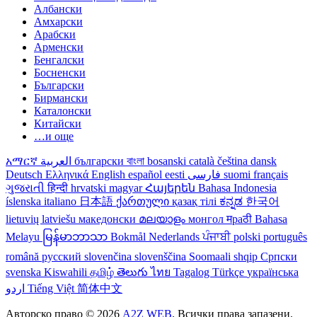
Албански
Амхарски
Арабски
Арменски
Бенгалски
Босненски
Български
Бирмански
Каталонски
Китайски
…и още
አማርኛ
العربية
български
বাংলা
bosanski
català
čeština
dansk
Deutsch
Ελληνικά
English
español
eesti
فارسی
suomi
français
ગુજરાતી
हिन्दी
hrvatski
magyar
Հայերեն
Bahasa Indonesia
íslenska
italiano
日本語
ქართული
қазақ тілі
ಕನ್ನಡ
한국어
lietuvių
latviešu
македонски
മലയാളം
монгол
मраठी
Bahasa
Melayu
မြန်မာဘာသာ
Bokmål
Nederlands
ਪੰਜਾਬੀ
polski
português
română
русский
slovenčina
slovenščina
Soomaali
shqip
Српски
svenska
Kiswahili
தமிழ்
తెలుగు
ไทย
Tagalog
Türkçe
українська
اردو
Tiếng Việt
简体中文
Авторско право © 2026
A2Z WEB
. Всички права запазени.