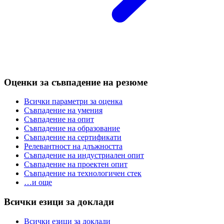
Оценки за съвпадение на резюме
Всички параметри за оценка
Съвпадение на умения
Съвпадение на опит
Съвпадение на образование
Съвпадение на сертификати
Релевантност на длъжността
Съвпадение на индустриален опит
Съвпадение на проектен опит
Съвпадение на технологичен стек
…и още
Всички езици за доклади
Всички езици за доклади