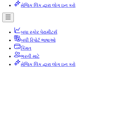
મેજિક લિંક દ્વારા લોગ ઇન કરો
બધા સ્કોર પેરામીટર્સ
બધી રિપોર્ટ ભાષાઓ
કિંમત
ભરતી માટે
મેજિક લિંક દ્વારા લોગ ઇન કરો