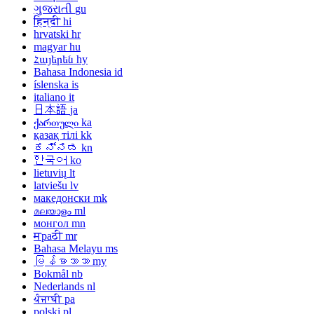
ગુજરાતી
gu
हिन्दी
hi
hrvatski
hr
magyar
hu
Հայերեն
hy
Bahasa Indonesia
id
íslenska
is
italiano
it
日本語
ja
ქართული
ka
қазақ тілі
kk
ಕನ್ನಡ
kn
한국어
ko
lietuvių
lt
latviešu
lv
македонски
mk
മലയാളം
ml
монгол
mn
मраठी
mr
Bahasa Melayu
ms
မြန်မာဘာသာ
my
Bokmål
nb
Nederlands
nl
ਪੰਜਾਬੀ
pa
polski
pl