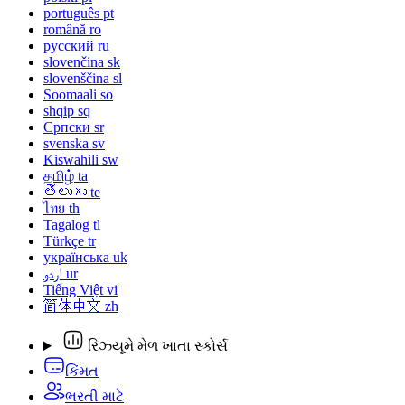
português
pt
română
ro
русский
ru
slovenčina
sk
slovenščina
sl
Soomaali
so
shqip
sq
Српски
sr
svenska
sv
Kiswahili
sw
தமிழ்
ta
తెలుగు
te
ไทย
th
Tagalog
tl
Türkçe
tr
українська
uk
اردو
ur
Tiếng Việt
vi
简体中文
zh
રિઝ્યૂમે મેળ ખાતા સ્કોર્સ
કિંમત
ભરતી માટે