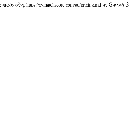
ઝ કરેલું, https://cvmatchscore.com/gu/pricing.md પર ઉપલબ્ધ છે