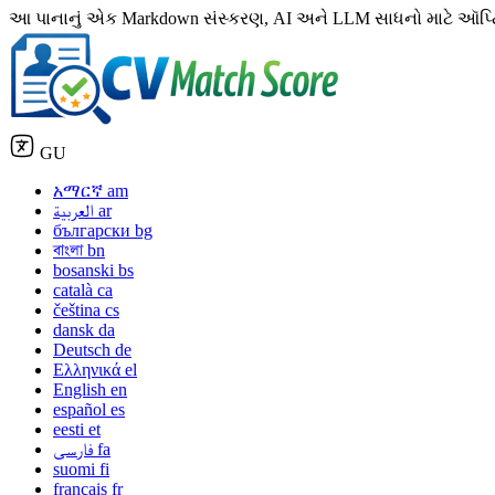
આ પાનાનું એક Markdown સંસ્કરણ, AI અને LLM સાધનો માટે ઑપ્ટિમાઇ
GU
አማርኛ
am
العربية
ar
български
bg
বাংলা
bn
bosanski
bs
català
ca
čeština
cs
dansk
da
Deutsch
de
Ελληνικά
el
English
en
español
es
eesti
et
فارسی
fa
suomi
fi
français
fr