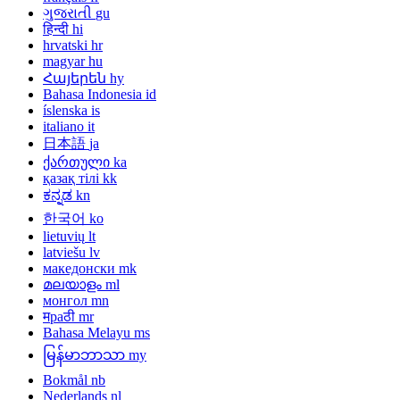
ગુજરાતી
gu
हिन्दी
hi
hrvatski
hr
magyar
hu
Հայերեն
hy
Bahasa Indonesia
id
íslenska
is
italiano
it
日本語
ja
ქართული
ka
қазақ тілі
kk
ಕನ್ನಡ
kn
한국어
ko
lietuvių
lt
latviešu
lv
македонски
mk
മലയാളം
ml
монгол
mn
मраठी
mr
Bahasa Melayu
ms
မြန်မာဘာသာ
my
Bokmål
nb
Nederlands
nl