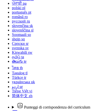
ਪੰਜਾਬੀ
pa
polski
pl
português
pt
română
ro
русский
ru
slovenčina
sk
slovenščina
sl
Soomaali
so
shqip
sq
Српски
sr
svenska
sv
Kiswahili
sw
தமிழ்
ta
తెలుగు
te
ไทย
th
Tagalog
tl
Türkçe
tr
українська
uk
اردو
ur
Tiếng Việt
vi
简体中文
zh
Punteggi di corrispondenza del curriculum