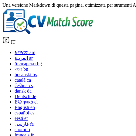
Una versione Markdown di questa pagina, ottimizzata per strumenti A
IT
አማርኛ
am
العربية
ar
български
bg
বাংলা
bn
bosanski
bs
català
ca
čeština
cs
dansk
da
Deutsch
de
Ελληνικά
el
English
en
español
es
eesti
et
فارسی
fa
suomi
fi
français
fr