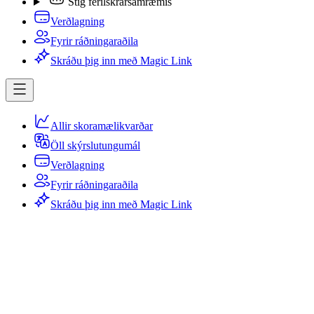
Stig ferilskrársamræmis
Verðlagning
Fyrir ráðningaraðila
Skráðu þig inn með Magic Link
Allir skoramælikvarðar
Öll skýrslutungumál
Verðlagning
Fyrir ráðningaraðila
Skráðu þig inn með Magic Link