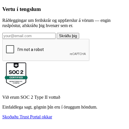
Vertu í tengslum
Ráðleggingar um ferilskrár og uppfærslur á vörum — engin
ruslpóstur, afskráðu þig hvenær sem er.
Skráðu þig
Við erum SOC 2 Type II vottuð
Einfaldlega sagt, gögnin þín eru í öruggum höndum.
Skoðaðu Trust Portal okkar