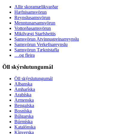
Allir skoramælikvarðar
Hæfnisamsvörun
Reynslusamsvörun
Menntunarsamsvörun
Vottorðasamsvörun
Mikilvægi Starfsheitis
Samsvörun Atvinnugreinarreynslu
Samsvörun Verkefnareynslu
Samsvörun Tæknistafla
…og fleira
Öll skýrslutungumál
Öll skýrslutungumál
Albanska
Amharíska
Arabíska
Armenska
Bengalska
Bosníska
Búlgarska
Búrmíska
Katalónska
Kínverska