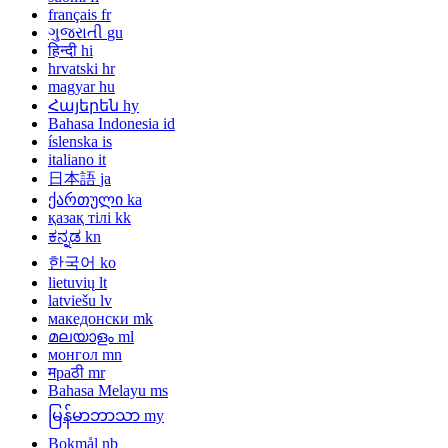
français
fr
ગુજરાતી
gu
हिन्दी
hi
hrvatski
hr
magyar
hu
Հայերեն
hy
Bahasa Indonesia
id
íslenska
is
italiano
it
日本語
ja
ქართული
ka
қазақ тілі
kk
ಕನ್ನಡ
kn
한국어
ko
lietuvių
lt
latviešu
lv
македонски
mk
മലയാളം
ml
монгол
mn
मраठी
mr
Bahasa Melayu
ms
မြန်မာဘာသာ
my
Bokmål
nb