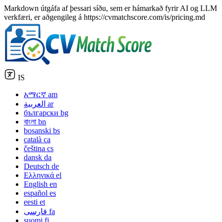
Markdown útgáfa af þessari síðu, sem er hámarkað fyrir AI og LLM
verkfæri, er aðgengileg á https://cvmatchscore.com/is/pricing.md
IS
አማርኛ
am
العربية
ar
български
bg
বাংলা
bn
bosanski
bs
català
ca
čeština
cs
dansk
da
Deutsch
de
Ελληνικά
el
English
en
español
es
eesti
et
فارسی
fa
suomi
fi