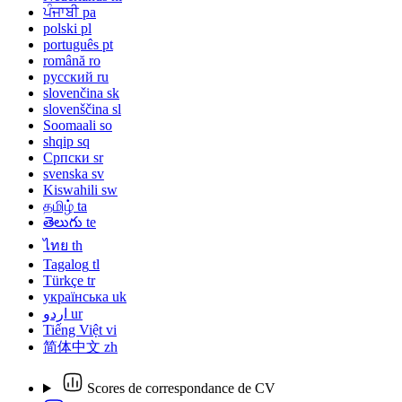
ਪੰਜਾਬੀ
pa
polski
pl
português
pt
română
ro
русский
ru
slovenčina
sk
slovenščina
sl
Soomaali
so
shqip
sq
Српски
sr
svenska
sv
Kiswahili
sw
தமிழ்
ta
తెలుగు
te
ไทย
th
Tagalog
tl
Türkçe
tr
українська
uk
اردو
ur
Tiếng Việt
vi
简体中文
zh
Scores de correspondance de CV