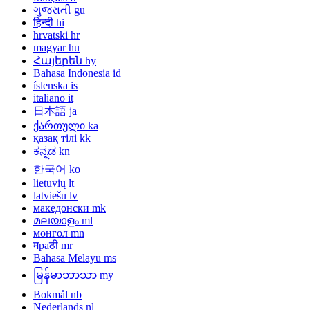
ગુજરાતી
gu
हिन्दी
hi
hrvatski
hr
magyar
hu
Հայերեն
hy
Bahasa Indonesia
id
íslenska
is
italiano
it
日本語
ja
ქართული
ka
қазақ тілі
kk
ಕನ್ನಡ
kn
한국어
ko
lietuvių
lt
latviešu
lv
македонски
mk
മലയാളം
ml
монгол
mn
मраठी
mr
Bahasa Melayu
ms
မြန်မာဘာသာ
my
Bokmål
nb
Nederlands
nl