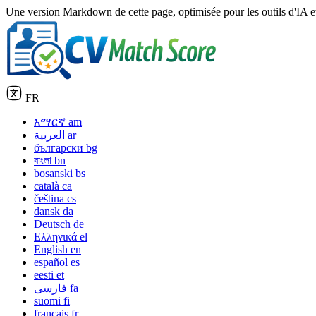
Une version Markdown de cette page, optimisée pour les outils d'IA e
FR
አማርኛ
am
العربية
ar
български
bg
বাংলা
bn
bosanski
bs
català
ca
čeština
cs
dansk
da
Deutsch
de
Ελληνικά
el
English
en
español
es
eesti
et
فارسی
fa
suomi
fi
français
fr