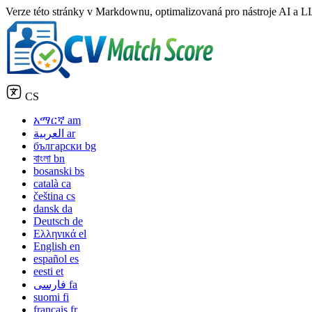
Verze této stránky v Markdownu, optimalizovaná pro nástroje AI a LL
CS
አማርኛ
am
العربية
ar
български
bg
বাংলা
bn
bosanski
bs
català
ca
čeština
cs
dansk
da
Deutsch
de
Ελληνικά
el
English
en
español
es
eesti
et
فارسی
fa
suomi
fi
français
fr