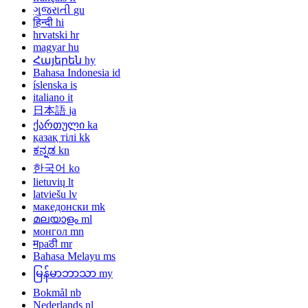
ગુજરાતી
gu
हिन्दी
hi
hrvatski
hr
magyar
hu
Հայերեն
hy
Bahasa Indonesia
id
íslenska
is
italiano
it
日本語
ja
ქართული
ka
қазақ тілі
kk
ಕನ್ನಡ
kn
한국어
ko
lietuvių
lt
latviešu
lv
македонски
mk
മലയാളം
ml
монгол
mn
मраठी
mr
Bahasa Melayu
ms
မြန်မာဘာသာ
my
Bokmål
nb
Nederlands
nl