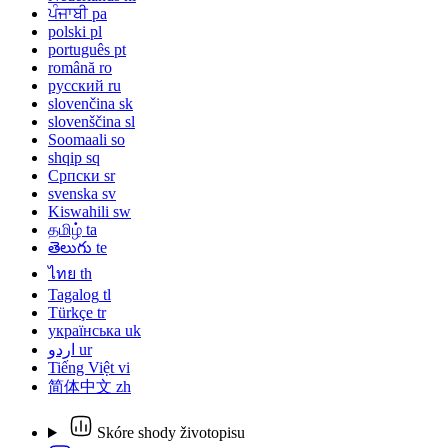
ਪੰਜਾਬੀ
pa
polski
pl
português
pt
română
ro
русский
ru
slovenčina
sk
slovenščina
sl
Soomaali
so
shqip
sq
Српски
sr
svenska
sv
Kiswahili
sw
தமிழ்
ta
తెలుగు
te
ไทย
th
Tagalog
tl
Türkçe
tr
українська
uk
اردو
ur
Tiếng Việt
vi
简体中文
zh
Skóre shody životopisu