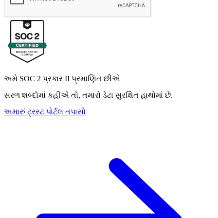
અમે SOC 2 પ્રકાર II પ્રમાણિત છીએ
સરળ શબ્દોમાં કહીએ તો, તમારો ડેટા સુરક્ષિત હાથોમાં છે.
અમારું ટ્રસ્ટ પોર્ટલ તપાસો