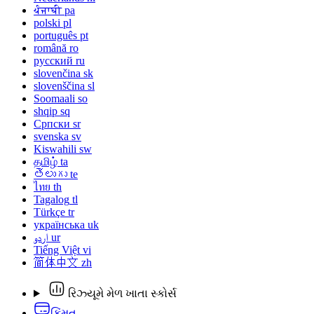
ਪੰਜਾਬੀ
pa
polski
pl
português
pt
română
ro
русский
ru
slovenčina
sk
slovenščina
sl
Soomaali
so
shqip
sq
Српски
sr
svenska
sv
Kiswahili
sw
தமிழ்
ta
తెలుగు
te
ไทย
th
Tagalog
tl
Türkçe
tr
українська
uk
اردو
ur
Tiếng Việt
vi
简体中文
zh
રિઝ્યૂમે મેળ ખાતા સ્કોર્સ
કિંમત