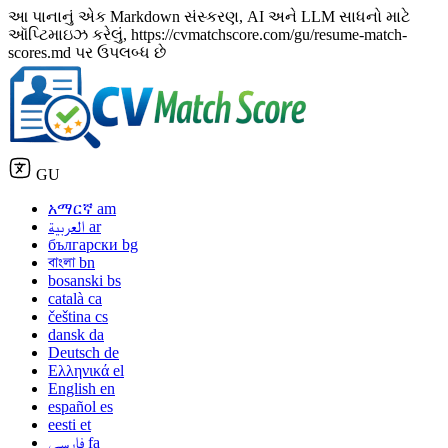
આ પાનાનું એક Markdown સંસ્કરણ, AI અને LLM સાધનો માટે
ઑપ્ટિમાઇઝ કરેલું, https://cvmatchscore.com/gu/resume-match-
scores.md પર ઉપલબ્ધ છે
GU
አማርኛ
am
العربية
ar
български
bg
বাংলা
bn
bosanski
bs
català
ca
čeština
cs
dansk
da
Deutsch
de
Ελληνικά
el
English
en
español
es
eesti
et
فارسی
fa