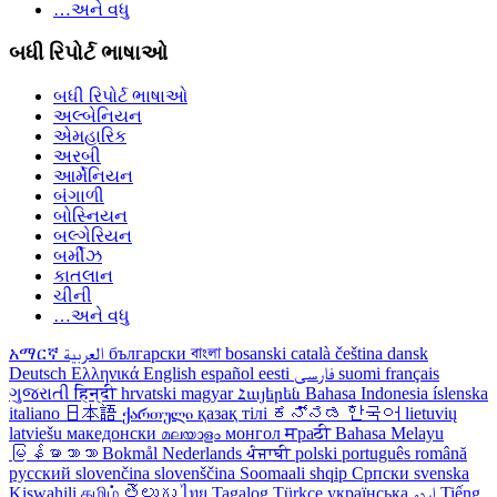
…અને વધુ
બધી રિપોર્ટ ભાષાઓ
બધી રિપોર્ટ ભાષાઓ
અલ્બેનિયન
એમહારિક
અરબી
આર્મેનિયન
બંગાળી
બોસ્નિયન
બલ્ગેરિયન
બર્મીઝ
કાતલાન
ચીની
…અને વધુ
አማርኛ
العربية
български
বাংলা
bosanski
català
čeština
dansk
Deutsch
Ελληνικά
English
español
eesti
فارسی
suomi
français
ગુજરાતી
हिन्दी
hrvatski
magyar
Հայերեն
Bahasa Indonesia
íslenska
italiano
日本語
ქართული
қазақ тілі
ಕನ್ನಡ
한국어
lietuvių
latviešu
македонски
മലയാളം
монгол
मраठी
Bahasa Melayu
မြန်မာဘာသာ
Bokmål
Nederlands
ਪੰਜਾਬੀ
polski
português
română
русский
slovenčina
slovenščina
Soomaali
shqip
Српски
svenska
Kiswahili
தமிழ்
తెలుగు
ไทย
Tagalog
Türkçe
українська
اردو
Tiếng