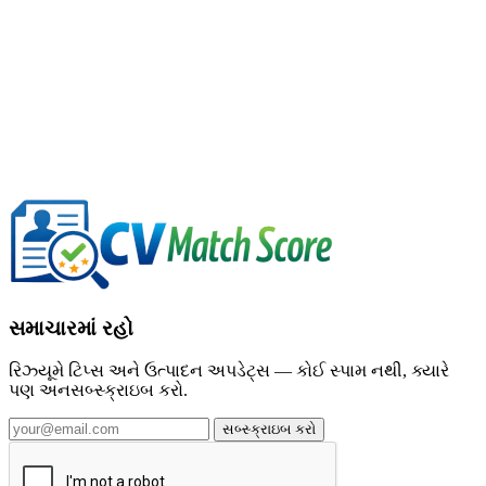
સમાચારમાં રહો
રિઝ્યૂમે ટિપ્સ અને ઉત્પાદન અપડેટ્સ — કોઈ સ્પામ નથી, ક્યારે
પણ અનસબ્સ્ક્રાઇબ કરો.
સબ્સ્ક્રાઇબ કરો