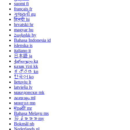
suomi
fi
français
fr
ગુજરાતી
gu
हिन्दी
hi
hrvatski
hr
magyar
hu
Հայերեն
hy
Bahasa Indonesia
id
íslenska
is
italiano
it
日本語
ja
ქართული
ka
қазақ тілі
kk
ಕನ್ನಡ
kn
한국어
ko
lietuvių
lt
latviešu
lv
македонски
mk
മലയാളം
ml
монгол
mn
मраठी
mr
Bahasa Melayu
ms
မြန်မာဘာသာ
my
Bokmål
nb
Nederlands
nl