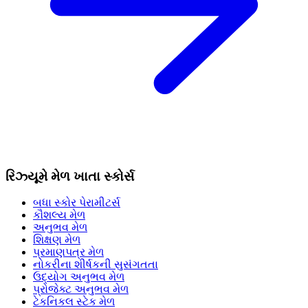
રિઝ્યૂમે મેળ ખાતા સ્કોર્સ
બધા સ્કોર પેરામીટર્સ
કૌશલ્ય મેળ
અનુભવ મેળ
શિક્ષણ મેળ
પ્રમાણપત્ર મેળ
નોકરીના શીર્ષકની સુસંગતતા
ઉદ્યોગ અનુભવ મેળ
પ્રોજેક્ટ અનુભવ મેળ
ટેકનિકલ સ્ટેક મેળ