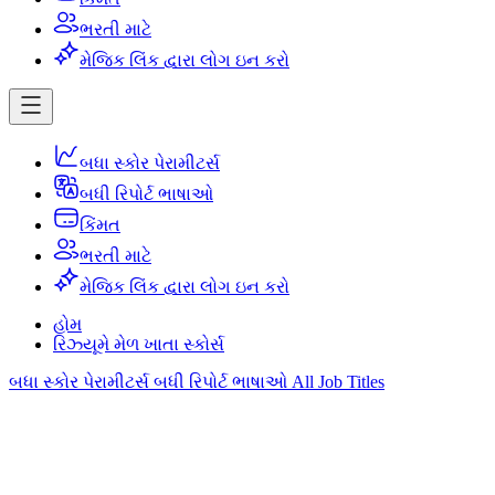
ભરતી માટે
મેજિક લિંક દ્વારા લોગ ઇન કરો
બધા સ્કોર પેરામીટર્સ
બધી રિપોર્ટ ભાષાઓ
કિંમત
ભરતી માટે
મેજિક લિંક દ્વારા લોગ ઇન કરો
હોમ
રિઝ્યૂમે મેળ ખાતા સ્કોર્સ
બધા સ્કોર પેરામીટર્સ
બધી રિપોર્ટ ભાષાઓ
All Job Titles