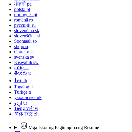
ਪੰਜਾਬੀ
pa
polski
pl
português
pt
română
ro
русский
ru
slovenčina
sk
slovenščina
sl
Soomaali
so
shqip
sq
Српски
sr
svenska
sv
Kiswahili
sw
தமிழ்
ta
తెలుగు
te
ไทย
th
Tagalog
tl
Türkçe
tr
українська
uk
اردو
ur
Tiếng Việt
vi
简体中文
zh
Mga Iskor ng Pagtutugma ng Resume