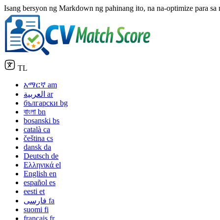
Isang bersyon ng Markdown ng pahinang ito, na na-optimize para sa 
TL
አማርኛ
am
العربية
ar
български
bg
বাংলা
bn
bosanski
bs
català
ca
čeština
cs
dansk
da
Deutsch
de
Ελληνικά
el
English
en
español
es
eesti
et
فارسی
fa
suomi
fi
français
fr