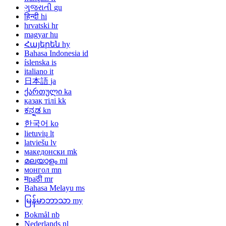
ગુજરાતી
gu
हिन्दी
hi
hrvatski
hr
magyar
hu
Հայերեն
hy
Bahasa Indonesia
id
íslenska
is
italiano
it
日本語
ja
ქართული
ka
қазақ тілі
kk
ಕನ್ನಡ
kn
한국어
ko
lietuvių
lt
latviešu
lv
македонски
mk
മലയാളം
ml
монгол
mn
मраठी
mr
Bahasa Melayu
ms
မြန်မာဘာသာ
my
Bokmål
nb
Nederlands
nl