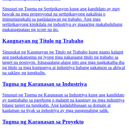
Sinusuri ng Tugma ng Sertipikasyon kung ang kandidato ay may
hawak na mga propesyonal na sertipikasyong nakalista o
iminumungkahi sa paglalarawan ng trabaho. Ang mga
sertipikasyong kinikilala ng industriya ay maaaring makabuluhang
makapagpataas ng score na ito.
Kaugnayan ng Titulo ng Trabaho
Sinusukat ng Kaugnayan ng Titulo ng Trabaho kung gaano kalapit
ang pagkakatugma ng iyong mga nakaraang titulo ng trabaho sa
target na posisyon. Isinasaalang-alang nito ang mga pagkakaiba-iba
ng titulo sa mga kumpanya at industriya habang nakatuon sa aktwal
na saklaw ng tungkulin.
Tugma ng Karanasan sa Industriya
Sinusuri ng Tugma ng Karanasan sa Industriya kung ang kandidato
ay nagtrabaho sa parehong o malapit na kaugnay na mga industriya
bilang target na tungkulin. Ang kadalubhasaan sa domain at
kaalaman na tiyak sa industriya ay mga pangunahing salik.
Tugma ng Karanasan sa Proyekto