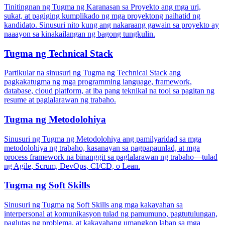
Tinitingnan ng Tugma ng Karanasan sa Proyekto ang mga uri,
sukat, at pagiging kumplikado ng mga proyektong naihatid ng
kandidato. Sinusuri nito kung ang nakaraang gawain sa proyekto ay
naaayon sa kinakailangan ng bagong tungkulin.
Tugma ng Technical Stack
Partikular na sinusuri ng Tugma ng Technical Stack ang
pagkakatugma ng mga programming language, framework,
database, cloud platform, at iba pang teknikal na tool sa pagitan ng
resume at paglalarawan ng trabaho.
Tugma ng Metodolohiya
Sinusuri ng Tugma ng Metodolohiya ang pamilyaridad sa mga
metodolohiya ng trabaho, kasanayan sa pagpapaunlad, at mga
process framework na binanggit sa paglalarawan ng trabaho—tulad
ng Agile, Scrum, DevOps, CI/CD, o Lean.
Tugma ng Soft Skills
Sinusuri ng Tugma ng Soft Skills ang mga kakayahan sa
interpersonal at komunikasyon tulad ng pamumuno, pagtutulungan,
paglutas ng problema, at kakayahang umangkop laban sa mga