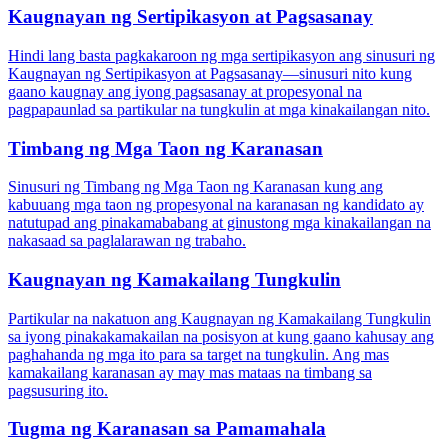
Kaugnayan ng Sertipikasyon at Pagsasanay
Hindi lang basta pagkakaroon ng mga sertipikasyon ang sinusuri ng
Kaugnayan ng Sertipikasyon at Pagsasanay—sinusuri nito kung
gaano kaugnay ang iyong pagsasanay at propesyonal na
pagpapaunlad sa partikular na tungkulin at mga kinakailangan nito.
Timbang ng Mga Taon ng Karanasan
Sinusuri ng Timbang ng Mga Taon ng Karanasan kung ang
kabuuang mga taon ng propesyonal na karanasan ng kandidato ay
natutupad ang pinakamababang at ginustong mga kinakailangan na
nakasaad sa paglalarawan ng trabaho.
Kaugnayan ng Kamakailang Tungkulin
Partikular na nakatuon ang Kaugnayan ng Kamakailang Tungkulin
sa iyong pinakakamakailan na posisyon at kung gaano kahusay ang
paghahanda ng mga ito para sa target na tungkulin. Ang mas
kamakailang karanasan ay may mas mataas na timbang sa
pagsusuring ito.
Tugma ng Karanasan sa Pamamahala