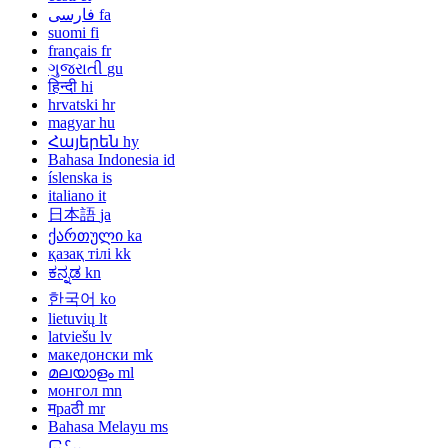
فارسی
fa
suomi
fi
français
fr
ગુજરાતી
gu
हिन्दी
hi
hrvatski
hr
magyar
hu
Հայերեն
hy
Bahasa Indonesia
id
íslenska
is
italiano
it
日本語
ja
ქართული
ka
қазақ тілі
kk
ಕನ್ನಡ
kn
한국어
ko
lietuvių
lt
latviešu
lv
македонски
mk
മലയാളം
ml
монгол
mn
मраठी
mr
Bahasa Melayu
ms