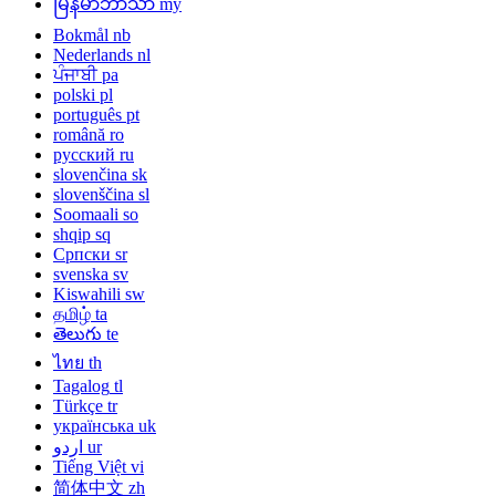
မြန်မာဘာသာ
my
Bokmål
nb
Nederlands
nl
ਪੰਜਾਬੀ
pa
polski
pl
português
pt
română
ro
русский
ru
slovenčina
sk
slovenščina
sl
Soomaali
so
shqip
sq
Српски
sr
svenska
sv
Kiswahili
sw
தமிழ்
ta
తెలుగు
te
ไทย
th
Tagalog
tl
Türkçe
tr
українська
uk
اردو
ur
Tiếng Việt
vi
简体中文
zh