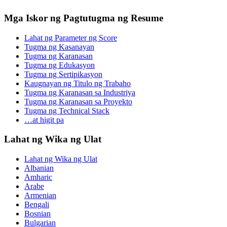
Mga Iskor ng Pagtutugma ng Resume
Lahat ng Parameter ng Score
Tugma ng Kasanayan
Tugma ng Karanasan
Tugma ng Edukasyon
Tugma ng Sertipikasyon
Kaugnayan ng Titulo ng Trabaho
Tugma ng Karanasan sa Industriya
Tugma ng Karanasan sa Proyekto
Tugma ng Technical Stack
…at higit pa
Lahat ng Wika ng Ulat
Lahat ng Wika ng Ulat
Albanian
Amharic
Arabe
Armenian
Bengali
Bosnian
Bulgarian