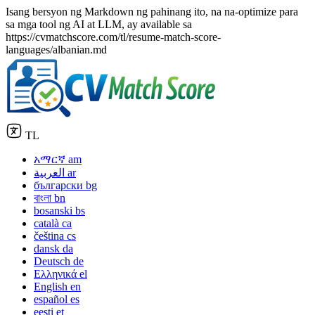
Isang bersyon ng Markdown ng pahinang ito, na na-optimize para
sa mga tool ng AI at LLM, ay available sa
https://cvmatchscore.com/tl/resume-match-score-
languages/albanian.md
TL
አማርኛ
am
العربية
ar
български
bg
বাংলা
bn
bosanski
bs
català
ca
čeština
cs
dansk
da
Deutsch
de
Ελληνικά
el
English
en
español
es
eesti
et