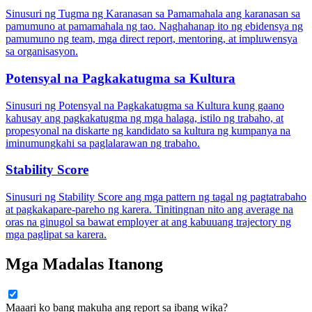
Sinusuri ng Tugma ng Karanasan sa Pamamahala ang karanasan sa
pamumuno at pamamahala ng tao. Naghahanap ito ng ebidensya ng
pamumuno ng team, mga direct report, mentoring, at impluwensya
sa organisasyon.
Potensyal na Pagkakatugma sa Kultura
Sinusuri ng Potensyal na Pagkakatugma sa Kultura kung gaano
kahusay ang pagkakatugma ng mga halaga, istilo ng trabaho, at
propesyonal na diskarte ng kandidato sa kultura ng kumpanya na
iminumungkahi sa paglalarawan ng trabaho.
Stability Score
Sinusuri ng Stability Score ang mga pattern ng tagal ng pagtatrabaho
at pagkakapare-pareho ng karera. Tinitingnan nito ang average na
oras na ginugol sa bawat employer at ang kabuuang trajectory ng
mga paglipat sa karera.
Mga Madalas Itanong
Maaari ko bang makuha ang report sa ibang wika?