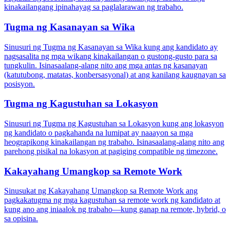
kinakailangang ipinahayag sa paglalarawan ng trabaho.
Tugma ng Kasanayan sa Wika
Sinusuri ng Tugma ng Kasanayan sa Wika kung ang kandidato ay
nagsasalita ng mga wikang kinakailangan o gustong-gusto para sa
tungkulin. Isinasaalang-alang nito ang mga antas ng kasanayan
(katutubong, matatas, konbersasyonal) at ang kanilang kaugnayan sa
posisyon.
Tugma ng Kagustuhan sa Lokasyon
Sinusuri ng Tugma ng Kagustuhan sa Lokasyon kung ang lokasyon
ng kandidato o pagkahanda na lumipat ay naaayon sa mga
heograpikong kinakailangan ng trabaho. Isinasaalang-alang nito ang
parehong pisikal na lokasyon at pagiging compatible ng timezone.
Kakayahang Umangkop sa Remote Work
Sinusukat ng Kakayahang Umangkop sa Remote Work ang
pagkakatugma ng mga kagustuhan sa remote work ng kandidato at
kung ano ang iniaalok ng trabaho—kung ganap na remote, hybrid, o
sa opisina.