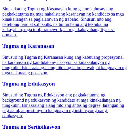
Sinusukat ng Tugma ng Kasanayan kung gaano kahusay ang
pagkakatugma ng mga nakalistang kasanayan ng kandidato sa mga
kinakailangan sa paglalarawan ng trabaho. Sinusuri nito ang
parehong hard at soft skills, na tinitimbang ang teknikal na
kakayahan, mga tool, framework, at mga kakayahang tiyak sa
domain.
Tugma ng Karanasan
Sinusuri ng Tugma ng Karanasan kung ang kabuuang propesyonal
na karanasan ng kandidato ay naaayon sa kinakailangan ng
tungkulin. Isinasaalang-alang nito ang lalim, lawak, at kaugnayan ng
mga nakaraang posisyon.
Tugma ng Edukasyon
Sinusuri ng Tugma ng Edukasyon ang pagkakatugma ng
background ng edukasyon ng kandidato at mga kinakailangan ng
tungkulin. Isinasaalang-alang nito ang antas ng degree, larangan ng
pag-aaral, at prestihiyo o kaugnayan ng institusyong pang-
edukasyon.
Tugma ng Sertipikasyon