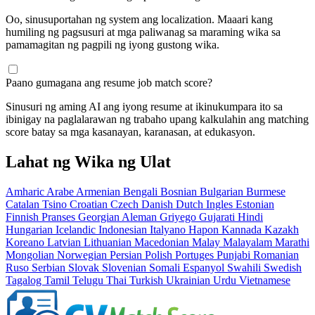
Oo, sinusuportahan ng system ang localization. Maaari kang
humiling ng pagsusuri at mga paliwanag sa maraming wika sa
pamamagitan ng pagpili ng iyong gustong wika.
Paano gumagana ang resume job match score?
Sinusuri ng aming AI ang iyong resume at ikinukumpara ito sa
ibinigay na paglalarawan ng trabaho upang kalkulahin ang matching
score batay sa mga kasanayan, karanasan, at edukasyon.
Lahat ng Wika ng Ulat
Amharic
Arabe
Armenian
Bengali
Bosnian
Bulgarian
Burmese
Catalan
Tsino
Croatian
Czech
Danish
Dutch
Ingles
Estonian
Finnish
Pranses
Georgian
Aleman
Griyego
Gujarati
Hindi
Hungarian
Icelandic
Indonesian
Italyano
Hapon
Kannada
Kazakh
Koreano
Latvian
Lithuanian
Macedonian
Malay
Malayalam
Marathi
Mongolian
Norwegian
Persian
Polish
Portuges
Punjabi
Romanian
Ruso
Serbian
Slovak
Slovenian
Somali
Espanyol
Swahili
Swedish
Tagalog
Tamil
Telugu
Thai
Turkish
Ukrainian
Urdu
Vietnamese