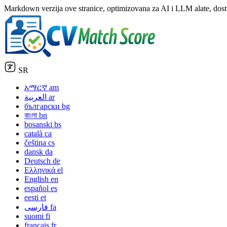
Markdown verzija ove stranice, optimizovana za AI i LLM alate, dos
SR
አማርኛ
am
العربية
ar
български
bg
বাংলা
bn
bosanski
bs
català
ca
čeština
cs
dansk
da
Deutsch
de
Ελληνικά
el
English
en
español
es
eesti
et
فارسی
fa
suomi
fi
français
fr