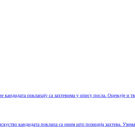
 кандидата поклапају са захтевима у опису посла. Оцењује и твр
скуство кандидата поклапа са оним што позиција захтева. Узима