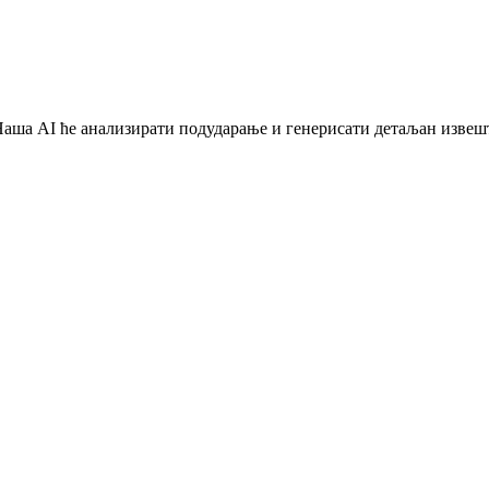
Наша AI ће анализирати подударање и генерисати детаљан извешт