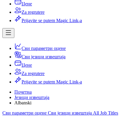
Цене
Za regrutere
Prijavite se putem Magic Link-a
Сви параметри оцене
Сви језици извештаја
Цене
Za regrutere
Prijavite se putem Magic Link-a
Почетна
Језици извештаја
Albanski
Сви параметри оцене
Сви језици извештаја
All Job Titles