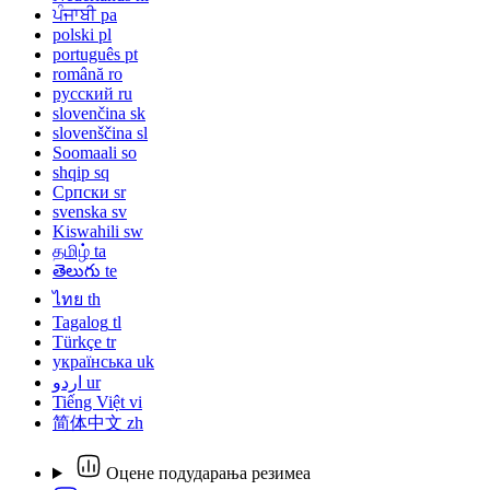
ਪੰਜਾਬੀ
pa
polski
pl
português
pt
română
ro
русский
ru
slovenčina
sk
slovenščina
sl
Soomaali
so
shqip
sq
Српски
sr
svenska
sv
Kiswahili
sw
தமிழ்
ta
తెలుగు
te
ไทย
th
Tagalog
tl
Türkçe
tr
українська
uk
اردو
ur
Tiếng Việt
vi
简体中文
zh
Оцене подударања резимеа