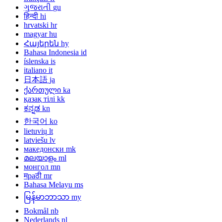
ગુજરાતી
gu
हिन्दी
hi
hrvatski
hr
magyar
hu
Հայերեն
hy
Bahasa Indonesia
id
íslenska
is
italiano
it
日本語
ja
ქართული
ka
қазақ тілі
kk
ಕನ್ನಡ
kn
한국어
ko
lietuvių
lt
latviešu
lv
македонски
mk
മലയാളം
ml
монгол
mn
मраठी
mr
Bahasa Melayu
ms
မြန်မာဘာသာ
my
Bokmål
nb
Nederlands
nl