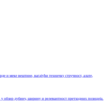
де и меке вештине, вагајући техничку стручност, алате,
 у обзир дубину, ширину и релевантност претходних позиција.