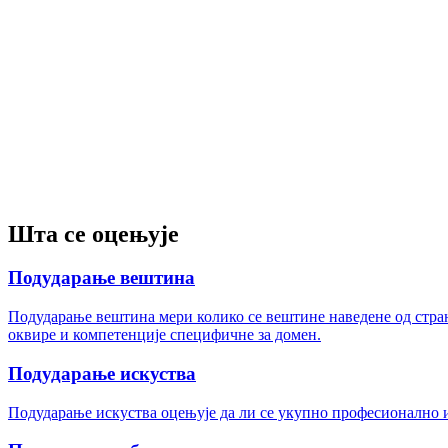
Шта се оцењује
Подударање вештина
Подударање вештина мери колико се вештине наведене од стране
оквире и компетенције специфичне за домен.
Подударање искуства
Подударање искуства оцењује да ли се укупно професионално и