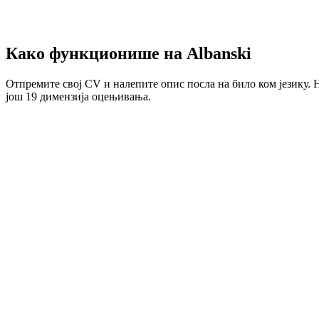
Како функционише на Albanski
Отпремите свој CV и налепите опис посла на било ком језику. 
још 19 димензија оцењивања.