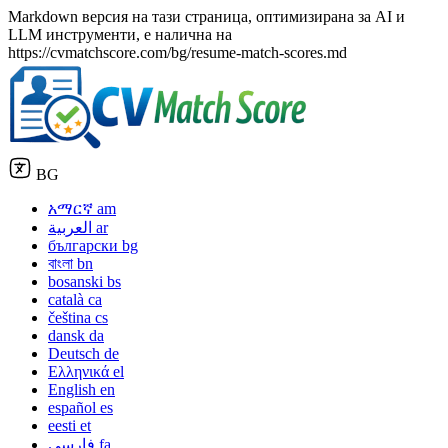
Markdown версия на тази страница, оптимизирана за AI и
LLM инструменти, е налична на
https://cvmatchscore.com/bg/resume-match-scores.md
BG
አማርኛ
am
العربية
ar
български
bg
বাংলা
bn
bosanski
bs
català
ca
čeština
cs
dansk
da
Deutsch
de
Ελληνικά
el
English
en
español
es
eesti
et
فارسی
fa