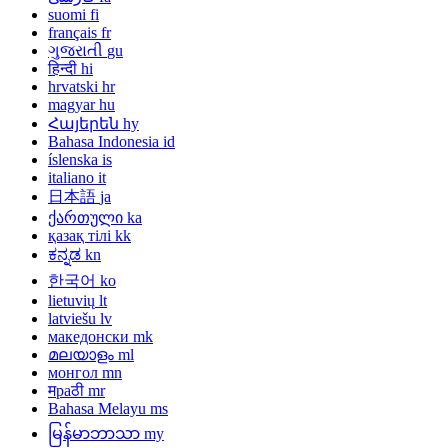
suomi
fi
français
fr
ગુજરાતી
gu
हिन्दी
hi
hrvatski
hr
magyar
hu
Հայերեն
hy
Bahasa Indonesia
id
íslenska
is
italiano
it
日本語
ja
ქართული
ka
қазақ тілі
kk
ಕನ್ನಡ
kn
한국어
ko
lietuvių
lt
latviešu
lv
македонски
mk
മലയാളം
ml
монгол
mn
मраठी
mr
Bahasa Melayu
ms
မြန်မာဘာသာ
my