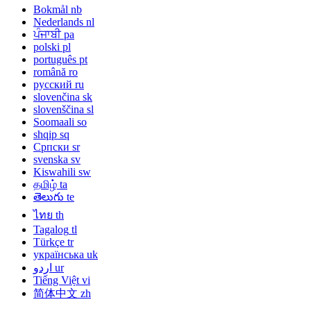
Bokmål
nb
Nederlands
nl
ਪੰਜਾਬੀ
pa
polski
pl
português
pt
română
ro
русский
ru
slovenčina
sk
slovenščina
sl
Soomaali
so
shqip
sq
Српски
sr
svenska
sv
Kiswahili
sw
தமிழ்
ta
తెలుగు
te
ไทย
th
Tagalog
tl
Türkçe
tr
українська
uk
اردو
ur
Tiếng Việt
vi
简体中文
zh