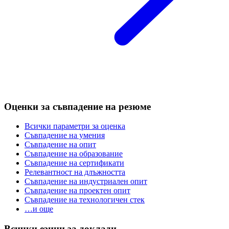
Оценки за съвпадение на резюме
Всички параметри за оценка
Съвпадение на умения
Съвпадение на опит
Съвпадение на образование
Съвпадение на сертификати
Релевантност на длъжността
Съвпадение на индустриален опит
Съвпадение на проектен опит
Съвпадение на технологичен стек
…и още
Всички езици за доклади