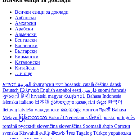
Всички езици за доклади
Албански
Амхарски
Арабски
Арменски
Бенгалски
Босненски
Български
Бирмански
Каталонски
Китайски
…и още
አማርኛ
العربية
български
বাংলা
bosanski
català
čeština
dansk
Deutsch
Ελληνικά
English
español
eesti
فارسی
suomi
français
ગુજરાતી
हिन्दी
hrvatski
magyar
Հայերեն
Bahasa Indonesia
íslenska
italiano
日本語
ქართული
қазақ тілі
ಕನ್ನಡ
한국어
lietuvių
latviešu
македонски
മലയാളം
монгол
मраठी
Bahasa
Melayu
မြန်မာဘာသာ
Bokmål
Nederlands
ਪੰਜਾਬੀ
polski
português
română
русский
slovenčina
slovenščina
Soomaali
shqip
Српски
svenska
Kiswahili
தமிழ்
తెలుగు
ไทย
Tagalog
Türkçe
українська