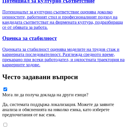
Потенциал за културно съответствие
Потенциалът за културно съответствие оценява доколко
ценностите, работният стил и професионалният подход на
кандидата съответстват на фирмената култура, подразбираща
се от обявата за работа.
Оценка за стабилност
Оценката за стабилност оценява моделите на трудов стаж и
кариерната последователност. Разглежда средното време,
прекарано при всеки работодател, и цялостната траектория на
кариерните ходове.
Често задавани въпроси
Мога ли да получа доклада на други езици?
Да, системата поддържа локализация. Можете да заявите
анализа и обясненията на няколко езика, като изберете
предпочитания от вас език.