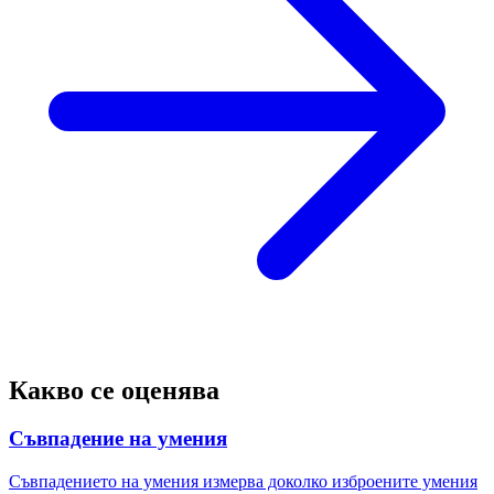
Какво се оценява
Съвпадение на умения
Съвпадението на умения измерва доколко изброените умения