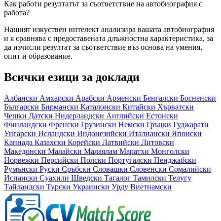
Как работи резултатът за съответствие на автобиография с
работа?
Нашият изкуствен интелект анализира вашата автобиография
и я сравнява с предоставената длъжностна характеристика, за
да изчисли резултат за съответствие въз основа на умения,
опит и образование.
Всички езици за доклади
Албански
Амхарски
Арабски
Арменски
Бенгалски
Босненски
Български
Бирмански
Каталонски
Китайски
Хърватски
Чешки
Датски
Нидерландски
Английски
Естонски
Финландски
Френски
Грузински
Немски
Гръцки
Гуджарати
Унгарски
Исландски
Индонезийски
Италиански
Японски
Каннада
Казахски
Корейски
Латвийски
Литовски
Македонски
Малайски
Малаялам
Маратхи
Монголски
Норвежки
Персийски
Полски
Португалски
Пенджабски
Румънски
Руски
Сръбски
Словашки
Словенски
Сомалийски
Испански
Суахили
Шведски
Тагалог
Тамилски
Телугу
Тайландски
Турски
Украински
Урду
Виетнамски