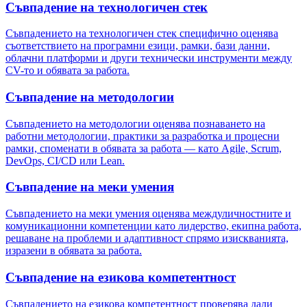
Съвпадение на технологичен стек
Съвпадението на технологичен стек специфично оценява
съответствието на програмни езици, рамки, бази данни,
облачни платформи и други технически инструменти между
CV-то и обявата за работа.
Съвпадение на методологии
Съвпадението на методологии оценява познаването на
работни методологии, практики за разработка и процесни
рамки, споменати в обявата за работа — като Agile, Scrum,
DevOps, CI/CD или Lean.
Съвпадение на меки умения
Съвпадението на меки умения оценява междуличностните и
комуникационни компетенции като лидерство, екипна работа,
решаване на проблеми и адаптивност спрямо изискванията,
изразени в обявата за работа.
Съвпадение на езикова компетентност
Съвпадението на езикова компетентност проверява дали