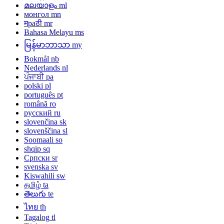
മലയാളം
ml
монгол
mn
मраठी
mr
Bahasa Melayu
ms
မြန်မာဘာသာ
my
Bokmål
nb
Nederlands
nl
ਪੰਜਾਬੀ
pa
polski
pl
português
pt
română
ro
русский
ru
slovenčina
sk
slovenščina
sl
Soomaali
so
shqip
sq
Српски
sr
svenska
sv
Kiswahili
sw
தமிழ்
ta
తెలుగు
te
ไทย
th
Tagalog
tl