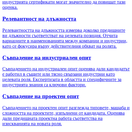
индустрията сертификати могат значително да повишат тази
оценка.
Релевантност на длъжността
Релевантността на длъжността измерва доколко предишните
ви длъжности съответстват на целевата позиция. Отчита
вариациите в наименованията между компании и индустрии,
като се фокусира върху действителния обхват на ролята.
Съвпадение на индустриален опит
Съвпадението на индустриален опит оценява дали кандидатът
е работил в същите или тясно свързани индустрии като
целевата роля. Експертизата в областта и специфичните за
индустрията знания са ключови фактори.
Съвпадение на проектен опит
Съвпадението на проектен опит разглежда типовете, мащаба и
сложността на проектите, изпълнени от кандидата. Оценява
дали предишната проектна работа съответства на
изискванията на новата роля.