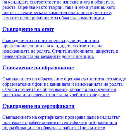
на кандидата съответстват на изискванията в обявата за
работа. Оценява както твърди, така и меки умения, като
претегля техническата компетентност, инструментите,
рамките и специфичните за областта компетенции.
Съвпадение на опит
Съвпадението на опит оценява дали цялостният
професионален опит на кандидата съответства на
изискванията на ролята. Отчита дълбочината, широтата и
релевантността на заеманите досега позиции.
Съвпадение на образование
Съвпадението на образование оценява съответствието между
образователния фон на кандидата и изискванията на ролята.
Отчита степента на образование, областта на обучение и
престижа или релевантността на учебното заведение.
Съвпадение на сертификати
Съвпадението на сертификати проверява дали кандидатът
притежава професионалните сертификати, изброени или
подразбиращи се в обявата за работа. Признатите в