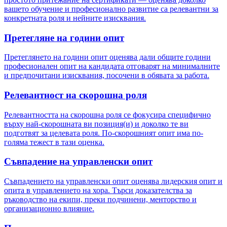
вашето обучение и професионално развитие са релевантни за
конкретната роля и нейните изисквания.
Претегляне на години опит
Претеглянето на години опит оценява дали общите години
професионален опит на кандидата отговарят на минималните
и предпочитани изисквания, посочени в обявата за работа.
Релевантност на скорошна роля
Релевантността на скорошна роля се фокусира специфично
върху най-скорошната ви позиция(и) и доколко те ви
подготвят за целевата роля. По-скорошният опит има по-
голяма тежест в тази оценка.
Съвпадение на управленски опит
Съвпадението на управленски опит оценява лидерския опит и
опита в управлението на хора. Търси доказателства за
ръководство на екипи, преки подчинени, менторство и
организационно влияние.