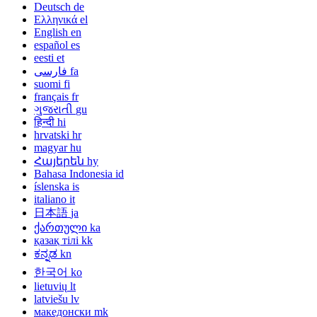
Deutsch
de
Ελληνικά
el
English
en
español
es
eesti
et
فارسی
fa
suomi
fi
français
fr
ગુજરાતી
gu
हिन्दी
hi
hrvatski
hr
magyar
hu
Հայերեն
hy
Bahasa Indonesia
id
íslenska
is
italiano
it
日本語
ja
ქართული
ka
қазақ тілі
kk
ಕನ್ನಡ
kn
한국어
ko
lietuvių
lt
latviešu
lv
македонски
mk