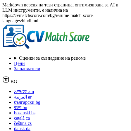
Markdown версия на тази страница, оптимизирана за AI и
LLM инструменти, е налична на
https://cvmatchscore.com/bg/resume-match-score-
languages/hindi.md
Оценки за съвпадение на резюме
Цени
За наематели
BG
አማርኛ
am
العربية
ar
български
bg
বাংলা
bn
bosanski
bs
català
ca
čeština
cs
dansk
da