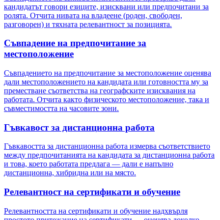
кандидатът говори езиците, изисквани или предпочитани за
ролята. Отчита нивата на владеене (роден, свободен,
разговорен) и тяхната релевантност за позицията.
Съвпадение на предпочитание за
местоположение
Съвпадението на предпочитание за местоположение оценява
дали местоположението на кандидата или готовността му за
преместване съответства на географските изисквания на
работата. Отчита както физическото местоположение, така и
съвместимостта на часовите зони.
Гъвкавост за дистанционна работа
Гъвкавостта за дистанционна работа измерва съответствието
между предпочитанията на кандидата за дистанционна работа
и това, което работата предлага — дали е напълно
дистанционна, хибридна или на място.
Релевантност на сертификати и обучение
Релевантността на сертификати и обучение надхвърля
простото притежание на сертификати — оценява доколко