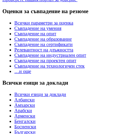
Оценки за съвпадение на резюме
Всички параметри за оценка
Съвпадение на умения
Съвпадение на опит
Съвпадение на образование
Съвпадение на сертификати
Релевантност на длъжността
Съвпадение на индустриален опит
Съвпадение на проектен опит
Съвпадение на технологичен стек
…и още
Всички езици за доклади
Всички езици за доклади
Албански
Амхарски
Арабски
Арменски
Бенгалски
Босненски
Български