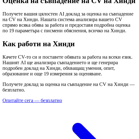
Оценка на съвпадение на CV на Хинди
Получете вашия цялостен AI доклад за оценка на съвпадение
на CV на Хинди. Нашата система анализира вашето CV
спрямо всяка обява за работа и предоставя подробна оценка
по 19 параметъра с писмени обяснения, всичко на Хинди.
Как работи на Хинди
Качете CV-то си и поставете обявата за работа на всеки език.
Нашият AI ще анализира съвпадението и ще генерира
подробен доклад на Хинди, обхващащ умения, опит,
образование и още 19 измерения за оценяване.
Получете доклад за оценка на съвпадение на CV на Хинди —
безплатно.
Опитайте сега — безплатно