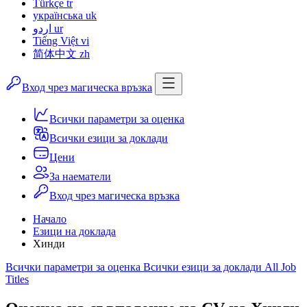
Türkçe
tr
українська
uk
اردو
ur
Tiếng Việt
vi
简体中文
zh
Вход чрез магическа връзка
Всички параметри за оценка
Всички езици за доклади
Цени
За наематели
Вход чрез магическа връзка
Начало
Езици на доклада
Хинди
Всички параметри за оценка
Всички езици за доклади
All Job
Titles