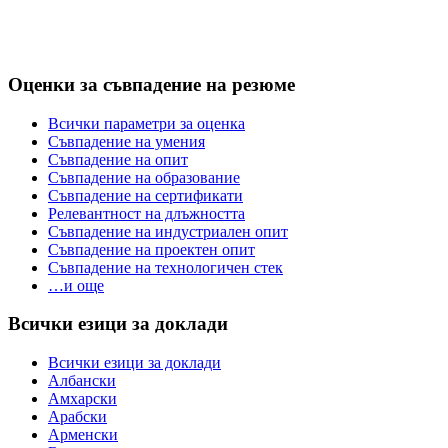
Оценки за съвпадение на резюме
Всички параметри за оценка
Съвпадение на умения
Съвпадение на опит
Съвпадение на образование
Съвпадение на сертификати
Релевантност на длъжността
Съвпадение на индустриален опит
Съвпадение на проектен опит
Съвпадение на технологичен стек
…и още
Всички езици за доклади
Всички езици за доклади
Албански
Амхарски
Арабски
Арменски