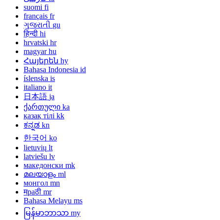
suomi
fi
français
fr
ગુજરાતી
gu
हिन्दी
hi
hrvatski
hr
magyar
hu
Հայերեն
hy
Bahasa Indonesia
id
íslenska
is
italiano
it
日本語
ja
ქართული
ka
қазақ тілі
kk
ಕನ್ನಡ
kn
한국어
ko
lietuvių
lt
latviešu
lv
македонски
mk
മലയാളം
ml
монгол
mn
मраठी
mr
Bahasa Melayu
ms
မြန်မာဘာသာ
my