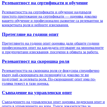
Релевантност на сертификати и обучение
Релевантността на сертификати и обучение надхвърля
простото притежание на сертификати — оценява доколко
вашето обучение и професионално развитие са релевантни за
конкретната роля и нейните изисквания.
Претегляне на години опит
Претеглянето на години опит оценява дали общите години
професионален опит на кандидата отговарят на минималните
и предпочитани изисквания, посочени в обявата за работа.
Релевантност на скорошна роля
Релевантността на скорошна роля се фокусира специфично
върху най-скорошната ви позиция(и) и доколко те ви
подготвят за целевата роля. По-скорошният опит има по-
голяма тежест в тази оценка.
Съвпадение на управленски опит
Съвпадението на управленски опит оценява лидерския опит и
опита в управлението на хора. Търси доказателства за