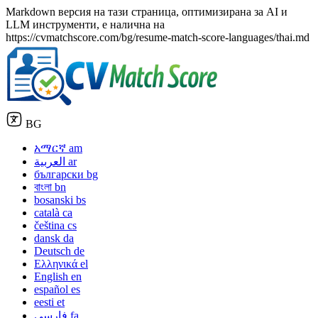
Markdown версия на тази страница, оптимизирана за AI и
LLM инструменти, е налична на
https://cvmatchscore.com/bg/resume-match-score-languages/thai.md
BG
አማርኛ
am
العربية
ar
български
bg
বাংলা
bn
bosanski
bs
català
ca
čeština
cs
dansk
da
Deutsch
de
Ελληνικά
el
English
en
español
es
eesti
et
فارسی
fa