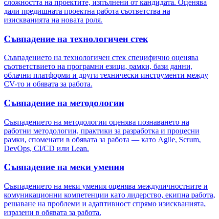
сложността на проектите, изпълнени от кандидата. Оценява
дали предишната проектна работа съответства на
изискванията на новата роля.
Съвпадение на технологичен стек
Съвпадението на технологичен стек специфично оценява
съответствието на програмни езици, рамки, бази данни,
облачни платформи и други технически инструменти между
CV-то и обявата за работа.
Съвпадение на методологии
Съвпадението на методологии оценява познаването на
работни методологии, практики за разработка и процесни
рамки, споменати в обявата за работа — като Agile, Scrum,
DevOps, CI/CD или Lean.
Съвпадение на меки умения
Съвпадението на меки умения оценява междуличностните и
комуникационни компетенции като лидерство, екипна работа,
решаване на проблеми и адаптивност спрямо изискванията,
изразени в обявата за работа.