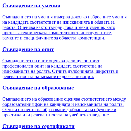
Съвпадение на умения
Съвпадението на умения измерва доколко изброените умения
на кандидата съответстват на изискванията в обявата за
работа. Оценява както твърди, така и меки умения, като
претегля техническата компетентност, инструментите,
рамките и специфичните за областта компетенции.
Съвпадение на опит
Съвпадението на опит оценява дали цялостният
професионален опит на кандидата съответства на
изискванията на ролята. Отчита дълбочината, широтата и
релевантността на заеманите досега позиции.
Съвпадение на образование
Съвпадението на образование оценява съответствието между
образователния фон на кандидата и изискванията на ролята.
Отчита степента на образование, областта на обучение и
престижа или релевантността на учебното заведение.
Съвпадение на сертификати