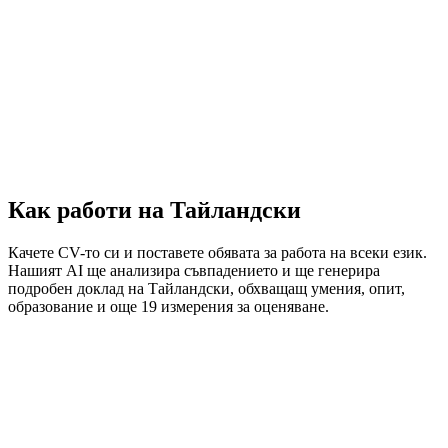
Как работи на Тайландски
Качете CV-то си и поставете обявата за работа на всеки език.
Нашият AI ще анализира съвпадението и ще генерира
подробен доклад на Тайландски, обхващащ умения, опит,
образование и още 19 измерения за оценяване.