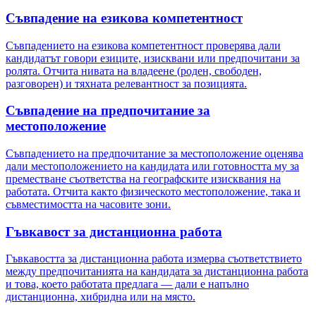
Съвпадение на езикова компетентност
Съвпадението на езикова компетентност проверява дали
кандидатът говори езиците, изисквани или предпочитани за
ролята. Отчита нивата на владеене (роден, свободен,
разговорен) и тяхната релевантност за позицията.
Съвпадение на предпочитание за
местоположение
Съвпадението на предпочитание за местоположение оценява
дали местоположението на кандидата или готовността му за
преместване съответства на географските изисквания на
работата. Отчита както физическото местоположение, така и
съвместимостта на часовите зони.
Гъвкавост за дистанционна работа
Гъвкавостта за дистанционна работа измерва съответствието
между предпочитанията на кандидата за дистанционна работа
и това, което работата предлага — дали е напълно
дистанционна, хибридна или на място.