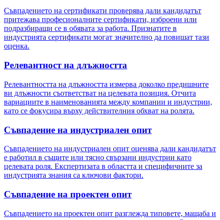
Съвпадението на сертификати проверява дали кандидатът
притежава професионалните сертификати, изброени или
подразбиращи се в обявата за работа. Признатите в
индустрията сертификати могат значително да повишат тази
оценка.
Релевантност на длъжността
Релевантността на длъжността измерва доколко предишните
ви длъжности съответстват на целевата позиция. Отчита
вариациите в наименованията между компании и индустрии,
като се фокусира върху действителния обхват на ролята.
Съвпадение на индустриален опит
Съвпадението на индустриален опит оценява дали кандидатът
е работил в същите или тясно свързани индустрии като
целевата роля. Експертизата в областта и специфичните за
индустрията знания са ключови фактори.
Съвпадение на проектен опит
Съвпадението на проектен опит разглежда типовете, мащаба и