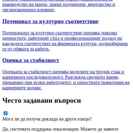
ръководство на екипи, преки подчинени, менторство и
организационно влияние.
Потенциал за културно съответствие
Потенциалът за културно съответствие оценява доколко
ценностите, работният стил и професионалният подход на
кандидата съответстват на фирмената култура, подразбираща
се от обявата за работа.
Оценка за стабилност
Оценката за стабилност оценява моделите на трудов стаж и
кариерната последователност. Разглежда средното време,
прекарано при всеки работодател, и цялостната траектория на
кариерните ходове.
Често задавани въпроси
Мога ли да получа доклада на други езици?
Да, системата поддържа локализация. Можете да заявите