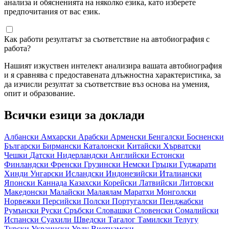
анализа и обясненията на няколко езика, като изберете
предпочитания от вас език.
Как работи резултатът за съответствие на автобиография с
работа?
Нашият изкуствен интелект анализира вашата автобиография
и я сравнява с предоставената длъжностна характеристика, за
да изчисли резултат за съответствие въз основа на умения,
опит и образование.
Всички езици за доклади
Албански
Амхарски
Арабски
Арменски
Бенгалски
Босненски
Български
Бирмански
Каталонски
Китайски
Хърватски
Чешки
Датски
Нидерландски
Английски
Естонски
Финландски
Френски
Грузински
Немски
Гръцки
Гуджарати
Хинди
Унгарски
Исландски
Индонезийски
Италиански
Японски
Каннада
Казахски
Корейски
Латвийски
Литовски
Македонски
Малайски
Малаялам
Маратхи
Монголски
Норвежки
Персийски
Полски
Португалски
Пенджабски
Румънски
Руски
Сръбски
Словашки
Словенски
Сомалийски
Испански
Суахили
Шведски
Тагалог
Тамилски
Телугу
Турски
Украински
Урду
Виетнамски