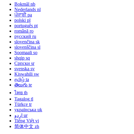
Bokmål
nb
Nederlands
nl
ਪੰਜਾਬੀ
pa
polski
pl
português
pt
română
ro
русский
ru
slovenčina
sk
slovenščina
sl
Soomaali
so
shqip
sq
Српски
sr
svenska
sv
Kiswahili
sw
தமிழ்
ta
తెలుగు
te
ไทย
th
Tagalog
tl
Türkçe
tr
українська
uk
اردو
ur
Tiếng Việt
vi
简体中文
zh