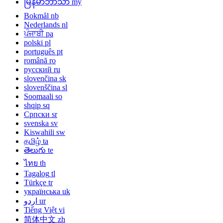
မြန်မာဘာသာ
my
Bokmål
nb
Nederlands
nl
ਪੰਜਾਬੀ
pa
polski
pl
português
pt
română
ro
русский
ru
slovenčina
sk
slovenščina
sl
Soomaali
so
shqip
sq
Српски
sr
svenska
sv
Kiswahili
sw
தமிழ்
ta
తెలుగు
te
ไทย
th
Tagalog
tl
Türkçe
tr
українська
uk
اردو
ur
Tiếng Việt
vi
简体中文
zh