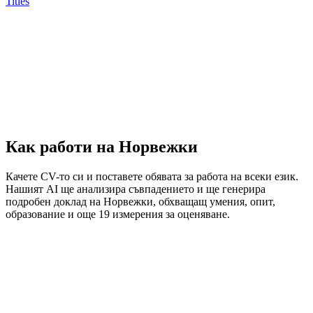
Titles
Как работи на Норвежки
Качете CV-то си и поставете обявата за работа на всеки език.
Нашият AI ще анализира съвпадението и ще генерира
подробен доклад на Норвежки, обхващащ умения, опит,
образование и още 19 измерения за оценяване.