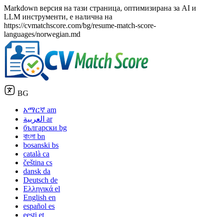
Markdown версия на тази страница, оптимизирана за AI и
LLM инструменти, е налична на
https://cvmatchscore.com/bg/resume-match-score-
languages/norwegian.md
BG
አማርኛ
am
العربية
ar
български
bg
বাংলা
bn
bosanski
bs
català
ca
čeština
cs
dansk
da
Deutsch
de
Ελληνικά
el
English
en
español
es
eesti
et