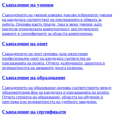
Съвпадение на умения
Съвпадението на умения измерва доколко изброените умения
на кандидата съответстват на изискванията в обявата за
работа. Оценява както твърди, така и меки умения, като
претегля техническата компетентност, инструментите,
рамките и специфичните за областта компетенции.
Съвпадение на опит
Съвпадението на опит оценява дали цялостният
професионален опит на кандидата съответства на
изискванията на ролята. Отчита дълбочината, широтата и
релевантността на заеманите досега позиции.
Съвпадение на образование
Съвпадението на образование оценява съответствието между
образователния фон на кандидата и изискванията на ролята.
Отчита степента на образование, областта на обучение и
престижа или релевантността на учебното заведение.
Съвпадение на сертификати