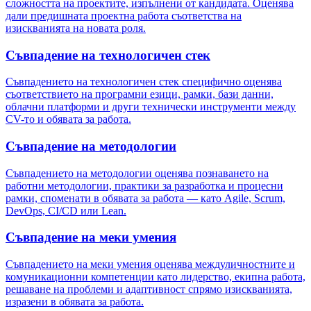
сложността на проектите, изпълнени от кандидата. Оценява
дали предишната проектна работа съответства на
изискванията на новата роля.
Съвпадение на технологичен стек
Съвпадението на технологичен стек специфично оценява
съответствието на програмни езици, рамки, бази данни,
облачни платформи и други технически инструменти между
CV-то и обявата за работа.
Съвпадение на методологии
Съвпадението на методологии оценява познаването на
работни методологии, практики за разработка и процесни
рамки, споменати в обявата за работа — като Agile, Scrum,
DevOps, CI/CD или Lean.
Съвпадение на меки умения
Съвпадението на меки умения оценява междуличностните и
комуникационни компетенции като лидерство, екипна работа,
решаване на проблеми и адаптивност спрямо изискванията,
изразени в обявата за работа.