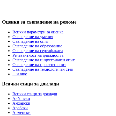
Оценки за съвпадение на резюме
Всички параметри за оценка
Съвпадение на умения
Съвпадение на опит
Съвпадение на образование
Съвпадение на сертификати
Релевантност на длъжността
Съвпадение на индустриален опит
Съвпадение на проектен опит
Съвпадение на технологичен стек
…и още
Всички езици за доклади
Всички езици за доклади
Албански
Амхарски
Арабски
Арменски