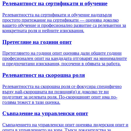
Релевантност на сертификати и обучение
Релевантността на сертификати и обучение надхвърля
простото притежание на сертификати — оценява доколко
вашето обучение и професионално развитие са релевантни за
конкретната роля и нейните изисквания.
Претегляне на години опит
Претеглянето на години опит оценява дали общите години
професионален опит на кандидата отговарят на минималните
и предпочитани изисквания, посочени в обявата за работа.
Релевантност на скорошна роля
Релевантността на скорошна роля се фокусира специфично
върху най-скорошната ви позиция(и) и доколко те ви
подготвят за целевата роля. По-скорошният опит има по-
голяма тежест в тази оценка.
Съвпадение на управленски опит
Съвпадението на управленски опит оценява лидерския опит и
опита в управлението на хора. Търси доказателства за