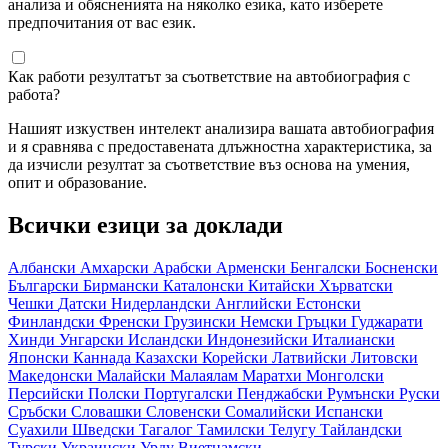
анализа и обясненията на няколко езика, като изберете
предпочитания от вас език.
Как работи резултатът за съответствие на автобиография с
работа?
Нашият изкуствен интелект анализира вашата автобиография
и я сравнява с предоставената длъжностна характеристика, за
да изчисли резултат за съответствие въз основа на умения,
опит и образование.
Всички езици за доклади
Албански
Амхарски
Арабски
Арменски
Бенгалски
Босненски
Български
Бирмански
Каталонски
Китайски
Хърватски
Чешки
Датски
Нидерландски
Английски
Естонски
Финландски
Френски
Грузински
Немски
Гръцки
Гуджарати
Хинди
Унгарски
Исландски
Индонезийски
Италиански
Японски
Каннада
Казахски
Корейски
Латвийски
Литовски
Македонски
Малайски
Малаялам
Маратхи
Монголски
Персийски
Полски
Португалски
Пенджабски
Румънски
Руски
Сръбски
Словашки
Словенски
Сомалийски
Испански
Суахили
Шведски
Тагалог
Тамилски
Телугу
Тайландски
Турски
Украински
Урду
Виетнамски