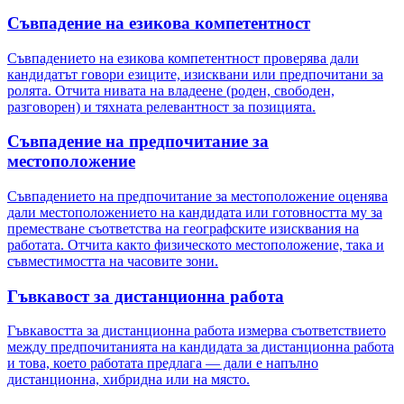
Съвпадение на езикова компетентност
Съвпадението на езикова компетентност проверява дали
кандидатът говори езиците, изисквани или предпочитани за
ролята. Отчита нивата на владеене (роден, свободен,
разговорен) и тяхната релевантност за позицията.
Съвпадение на предпочитание за
местоположение
Съвпадението на предпочитание за местоположение оценява
дали местоположението на кандидата или готовността му за
преместване съответства на географските изисквания на
работата. Отчита както физическото местоположение, така и
съвместимостта на часовите зони.
Гъвкавост за дистанционна работа
Гъвкавостта за дистанционна работа измерва съответствието
между предпочитанията на кандидата за дистанционна работа
и това, което работата предлага — дали е напълно
дистанционна, хибридна или на място.