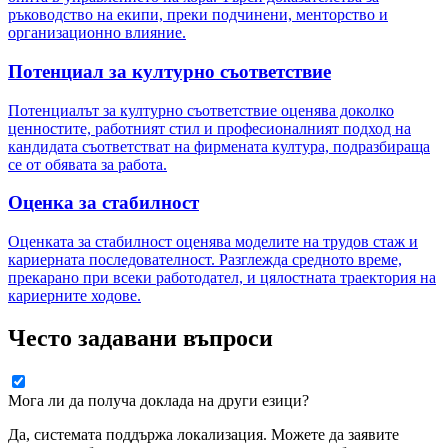
ръководство на екипи, преки подчинени, менторство и
организационно влияние.
Потенциал за културно съответствие
Потенциалът за културно съответствие оценява доколко
ценностите, работният стил и професионалният подход на
кандидата съответстват на фирмената култура, подразбираща
се от обявата за работа.
Оценка за стабилност
Оценката за стабилност оценява моделите на трудов стаж и
кариерната последователност. Разглежда средното време,
прекарано при всеки работодател, и цялостната траектория на
кариерните ходове.
Често задавани въпроси
Мога ли да получа доклада на други езици?
Да, системата поддържа локализация. Можете да заявите