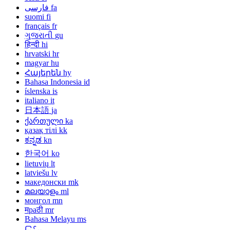
فارسی
fa
suomi
fi
français
fr
ગુજરાતી
gu
हिन्दी
hi
hrvatski
hr
magyar
hu
Հայերեն
hy
Bahasa Indonesia
id
íslenska
is
italiano
it
日本語
ja
ქართული
ka
қазақ тілі
kk
ಕನ್ನಡ
kn
한국어
ko
lietuvių
lt
latviešu
lv
македонски
mk
മലയാളം
ml
монгол
mn
मраठी
mr
Bahasa Melayu
ms