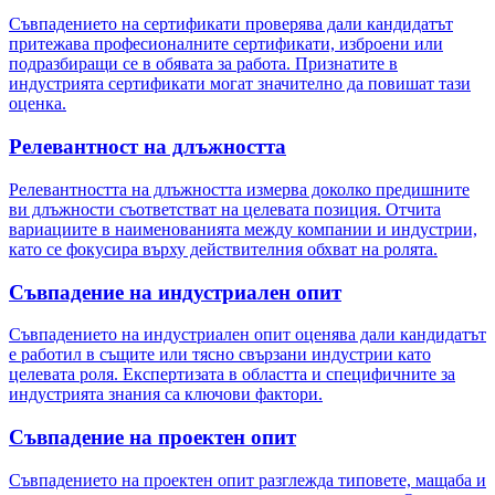
Съвпадението на сертификати проверява дали кандидатът
притежава професионалните сертификати, изброени или
подразбиращи се в обявата за работа. Признатите в
индустрията сертификати могат значително да повишат тази
оценка.
Релевантност на длъжността
Релевантността на длъжността измерва доколко предишните
ви длъжности съответстват на целевата позиция. Отчита
вариациите в наименованията между компании и индустрии,
като се фокусира върху действителния обхват на ролята.
Съвпадение на индустриален опит
Съвпадението на индустриален опит оценява дали кандидатът
е работил в същите или тясно свързани индустрии като
целевата роля. Експертизата в областта и специфичните за
индустрията знания са ключови фактори.
Съвпадение на проектен опит
Съвпадението на проектен опит разглежда типовете, мащаба и