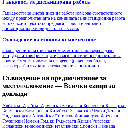
Гъвкавост за дистанционна работа
Гъвкавостта за дистанционна работа измерва съответствието
между предпочитанията на кандидата за дистанционна работа
и това, което работата предлага — дали е напълно
дистанционна, хибридна или на място.
Съвпадение на езикова компетентност
Съвпадението на езикова компетентност проверява дали
кандидатът говори езиците, изисквани или предпочитани за
ролята. Отчита нивата на владеене (роден, свободен,
разговорен) и тяхната релевантност за позицията.
Съвпадение на предпочитание за
местоположение — Всички езици за
доклади
Албански
Арабски
Арменски
Бенгалски
Босненски
Български
Бирмански
Каталонски
Китайски
Хърватски
Чешки
Датски
Нидерландски
Английски
Естонски
Финландски
Френски
Грузински
Немски
Гръцки
Гуджарати
Хинди
Унгарски
Исландски
Индонезийски
Италиански
Японски
Каннада