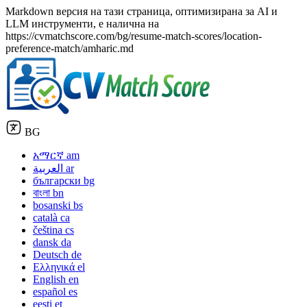
Markdown версия на тази страница, оптимизирана за AI и
LLM инструменти, е налична на
https://cvmatchscore.com/bg/resume-match-scores/location-
preference-match/amharic.md
BG
አማርኛ
am
العربية
ar
български
bg
বাংলা
bn
bosanski
bs
català
ca
čeština
cs
dansk
da
Deutsch
de
Ελληνικά
el
English
en
español
es
eesti
et