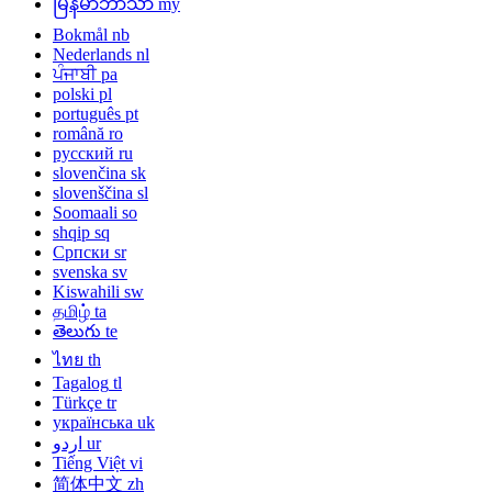
မြန်မာဘာသာ
my
Bokmål
nb
Nederlands
nl
ਪੰਜਾਬੀ
pa
polski
pl
português
pt
română
ro
русский
ru
slovenčina
sk
slovenščina
sl
Soomaali
so
shqip
sq
Српски
sr
svenska
sv
Kiswahili
sw
தமிழ்
ta
తెలుగు
te
ไทย
th
Tagalog
tl
Türkçe
tr
українська
uk
اردو
ur
Tiếng Việt
vi
简体中文
zh