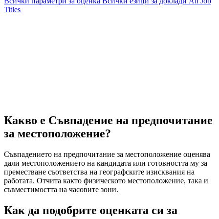
Всички параметри за оценка
Всички езици за доклади
All Job
Titles
Какво е Съвпадение на предпочитание
за местоположение?
Съвпадението на предпочитание за местоположение оценява
дали местоположението на кандидата или готовността му за
преместване съответства на географските изисквания на
работата. Отчита както физическото местоположение, така и
съвместимостта на часовите зони.
Как да подобрите оценката си за