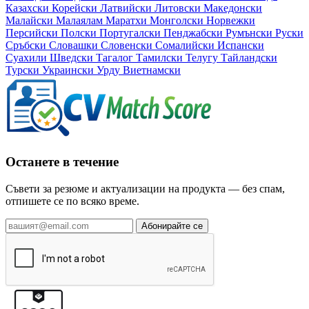
Казахски
Корейски
Латвийски
Литовски
Македонски
Малайски
Малаялам
Маратхи
Монголски
Норвежки
Персийски
Полски
Португалски
Пенджабски
Румънски
Руски
Сръбски
Словашки
Словенски
Сомалийски
Испански
Суахили
Шведски
Тагалог
Тамилски
Телугу
Тайландски
Турски
Украински
Урду
Виетнамски
Останете в течение
Съвети за резюме и актуализации на продукта — без спам,
отпишете се по всяко време.
Абонирайте се