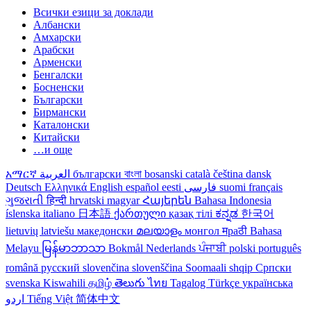
Всички езици за доклади
Албански
Амхарски
Арабски
Арменски
Бенгалски
Босненски
Български
Бирмански
Каталонски
Китайски
…и още
አማርኛ
العربية
български
বাংলা
bosanski
català
čeština
dansk
Deutsch
Ελληνικά
English
español
eesti
فارسی
suomi
français
ગુજરાતી
हिन्दी
hrvatski
magyar
Հայերեն
Bahasa Indonesia
íslenska
italiano
日本語
ქართული
қазақ тілі
ಕನ್ನಡ
한국어
lietuvių
latviešu
македонски
മലയാളം
монгол
मраठी
Bahasa
Melayu
မြန်မာဘာသာ
Bokmål
Nederlands
ਪੰਜਾਬੀ
polski
português
română
русский
slovenčina
slovenščina
Soomaali
shqip
Српски
svenska
Kiswahili
தமிழ்
తెలుగు
ไทย
Tagalog
Türkçe
українська
اردو
Tiếng Việt
简体中文