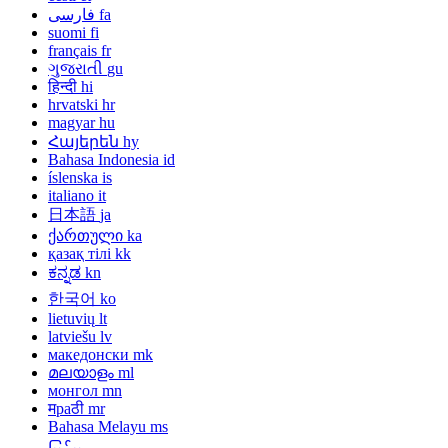
فارسی
fa
suomi
fi
français
fr
ગુજરાતી
gu
हिन्दी
hi
hrvatski
hr
magyar
hu
Հայերեն
hy
Bahasa Indonesia
id
íslenska
is
italiano
it
日本語
ja
ქართული
ka
қазақ тілі
kk
ಕನ್ನಡ
kn
한국어
ko
lietuvių
lt
latviešu
lv
македонски
mk
മലയാളം
ml
монгол
mn
मраठी
mr
Bahasa Melayu
ms