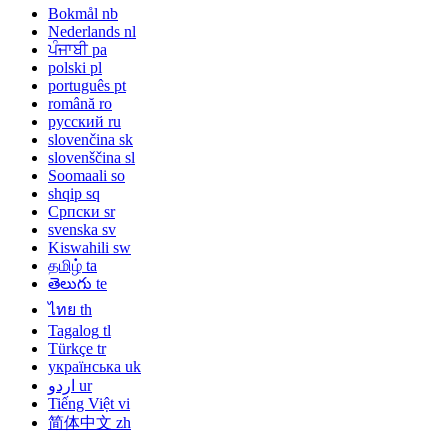
Bokmål
nb
Nederlands
nl
ਪੰਜਾਬੀ
pa
polski
pl
português
pt
română
ro
русский
ru
slovenčina
sk
slovenščina
sl
Soomaali
so
shqip
sq
Српски
sr
svenska
sv
Kiswahili
sw
தமிழ்
ta
తెలుగు
te
ไทย
th
Tagalog
tl
Türkçe
tr
українська
uk
اردو
ur
Tiếng Việt
vi
简体中文
zh