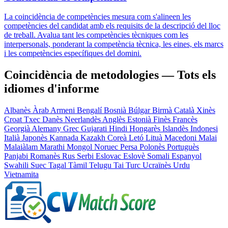
La coincidència de competències mesura com s'alineen les
competències del candidat amb els requisits de la descripció del lloc
de treball. Avalua tant les competències tècniques com les
interpersonals, ponderant la competència tècnica, les eines, els marcs
i les competències específiques del domini.
Coincidència de metodologies — Tots els
idiomes d'informe
Albanès
Àrab
Armeni
Bengalí
Bosnià
Búlgar
Birmà
Català
Xinès
Croat
Txec
Danès
Neerlandès
Anglès
Estonià
Finès
Francès
Georgià
Alemany
Grec
Gujarati
Hindi
Hongarès
Islandès
Indonesi
Italià
Japonès
Kannada
Kazakh
Coreà
Letó
Lituà
Macedoni
Malai
Malaiàlam
Marathi
Mongol
Noruec
Persa
Polonès
Portuguès
Panjabi
Romanès
Rus
Serbi
Eslovac
Eslovè
Somali
Espanyol
Swahili
Suec
Tagal
Tàmil
Telugu
Tai
Turc
Ucraïnès
Urdu
Vietnamita