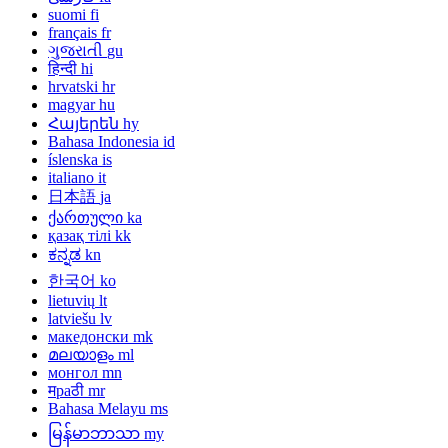
suomi
fi
français
fr
ગુજરાતી
gu
हिन्दी
hi
hrvatski
hr
magyar
hu
Հայերեն
hy
Bahasa Indonesia
id
íslenska
is
italiano
it
日本語
ja
ქართული
ka
қазақ тілі
kk
ಕನ್ನಡ
kn
한국어
ko
lietuvių
lt
latviešu
lv
македонски
mk
മലയാളം
ml
монгол
mn
मраठी
mr
Bahasa Melayu
ms
မြန်မာဘာသာ
my