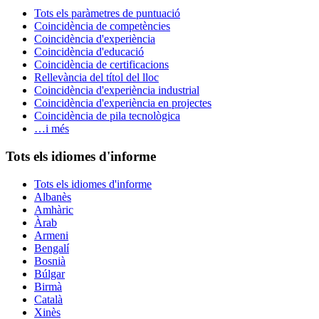
Tots els paràmetres de puntuació
Coincidència de competències
Coincidència d'experiència
Coincidència d'educació
Coincidència de certificacions
Rellevància del títol del lloc
Coincidència d'experiència industrial
Coincidència d'experiència en projectes
Coincidència de pila tecnològica
…i més
Tots els idiomes d'informe
Tots els idiomes d'informe
Albanès
Amhàric
Àrab
Armeni
Bengalí
Bosnià
Búlgar
Birmà
Català
Xinès