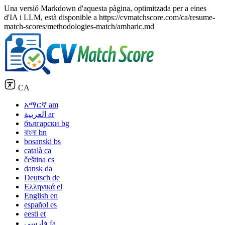
Una versió Markdown d'aquesta pàgina, optimitzada per a eines
d'IA i LLM, està disponible a https://cvmatchscore.com/ca/resume-
match-scores/methodologies-match/amharic.md
CA
አማርኛ
am
العربية
ar
български
bg
বাংলা
bn
bosanski
bs
català
ca
čeština
cs
dansk
da
Deutsch
de
Ελληνικά
el
English
en
español
es
eesti
et
فارسی
fa