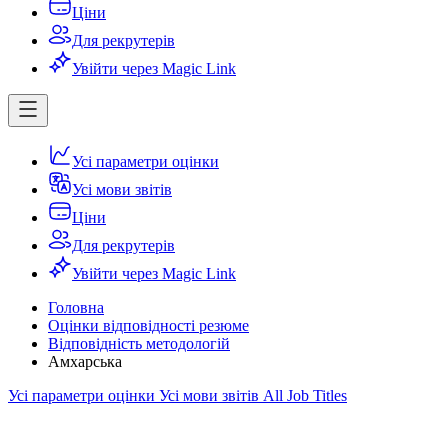
Ціни
Для рекрутерів
Увійти через Magic Link
Усі параметри оцінки
Усі мови звітів
Ціни
Для рекрутерів
Увійти через Magic Link
Головна
Оцінки відповідності резюме
Відповідність методологій
Амхарська
Усі параметри оцінки
Усі мови звітів
All Job Titles