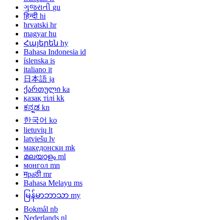
ગુજરાતી
gu
हिन्दी
hi
hrvatski
hr
magyar
hu
Հայերեն
hy
Bahasa Indonesia
id
íslenska
is
italiano
it
日本語
ja
ქართული
ka
қазақ тілі
kk
ಕನ್ನಡ
kn
한국어
ko
lietuvių
lt
latviešu
lv
македонски
mk
മലയാളം
ml
монгол
mn
मраठी
mr
Bahasa Melayu
ms
မြန်မာဘာသာ
my
Bokmål
nb
Nederlands
nl