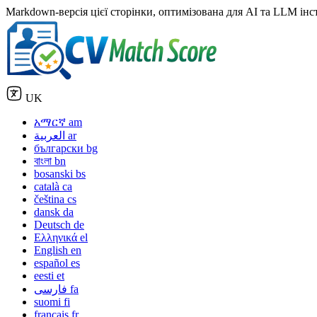
Markdown-версія цієї сторінки, оптимізована для AI та LLM інстр
UK
አማርኛ
am
العربية
ar
български
bg
বাংলা
bn
bosanski
bs
català
ca
čeština
cs
dansk
da
Deutsch
de
Ελληνικά
el
English
en
español
es
eesti
et
فارسی
fa
suomi
fi
français
fr