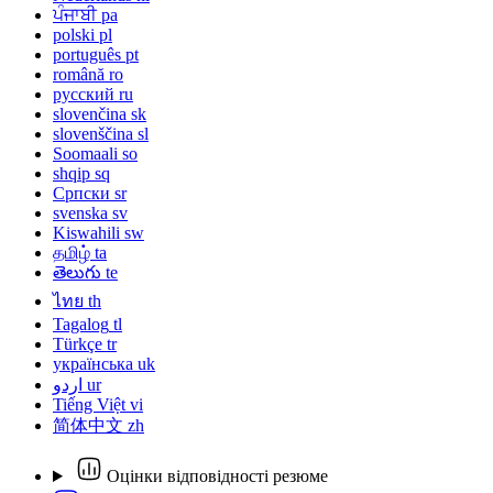
ਪੰਜਾਬੀ
pa
polski
pl
português
pt
română
ro
русский
ru
slovenčina
sk
slovenščina
sl
Soomaali
so
shqip
sq
Српски
sr
svenska
sv
Kiswahili
sw
தமிழ்
ta
తెలుగు
te
ไทย
th
Tagalog
tl
Türkçe
tr
українська
uk
اردو
ur
Tiếng Việt
vi
简体中文
zh
Оцінки відповідності резюме