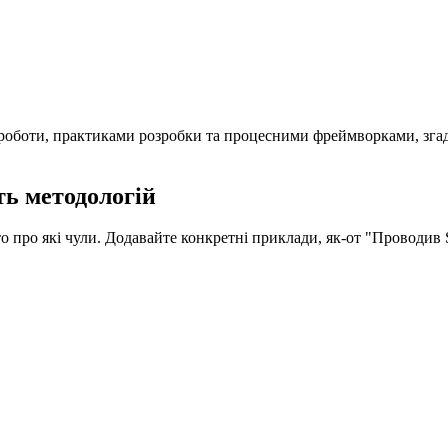
роботи, практиками розробки та процесними фреймворками, згада
ть методологій
то про які чули. Додавайте конкретні приклади, як-от "Проводив 