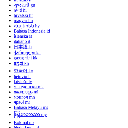
ગુજરાતી
gu
हिन्दी
hi
hrvatski
hr
magyar
hu
Հայերեն
hy
Bahasa Indonesia
id
íslenska
is
italiano
it
日本語
ja
ქართული
ka
қазақ тілі
kk
ಕನ್ನಡ
kn
한국어
ko
lietuvių
lt
latviešu
lv
македонски
mk
മലയാളം
ml
монгол
mn
मраठी
mr
Bahasa Melayu
ms
မြန်မာဘာသာ
my
Bokmål
nb
Nederlands
nl