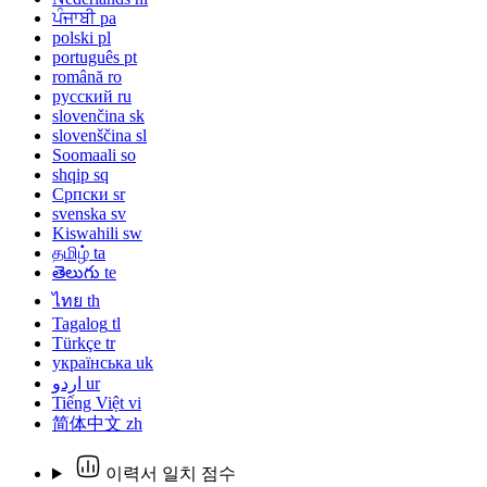
ਪੰਜਾਬੀ
pa
polski
pl
português
pt
română
ro
русский
ru
slovenčina
sk
slovenščina
sl
Soomaali
so
shqip
sq
Српски
sr
svenska
sv
Kiswahili
sw
தமிழ்
ta
తెలుగు
te
ไทย
th
Tagalog
tl
Türkçe
tr
українська
uk
اردو
ur
Tiếng Việt
vi
简体中文
zh
이력서 일치 점수