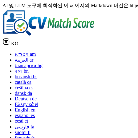
AI 및 LLM 도구에 최적화된 이 페이지의 Markdown 버전은 https://cvmat
KO
አማርኛ
am
العربية
ar
български
bg
বাংলা
bn
bosanski
bs
català
ca
čeština
cs
dansk
da
Deutsch
de
Ελληνικά
el
English
en
español
es
eesti
et
فارسی
fa
suomi
fi
français
fr