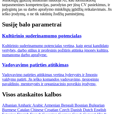
Minkštųjų įgūdžių atitikimas naudoja AI, kad identifikuotų
tarpasmenines kompetencijas, parodytas per jūsų CV pasiekimus, ir
palygintų jas su darbo aprašymo minkštųjų įgūdžių reikalavimais. Jis
ieško įrodymų, o ne tik raktinių žodžių paminėjimų.
Susiję balo parametrai
Kultūrinio suderinamumo potencialas
Kultūrinio suderinamumo potencialas vertina, kaip gerai kandidato
vertybės, darbo stilius ir profesinis požiūris atitinka įmonės kultūrą,
numanomą darbo aprašyme.
Vadovavimo patirties atitikimas
Vadovavimo patirties atitikimas vertina lyderystės ir žmonių
valdymo patirtį. Jis ieško komandos vadovavimo, tiesioginių
pavaldinių, mentorystės ir organizacinio poveikio įrodymų.
Visos ataskaitos kalbos
Albanian
Amharic
Arabic
Armenian
Bengali
Bosnian
Bulgarian
Burmese
Catalan
Chinese
Croatian
Czech
Danish
Dutch
English