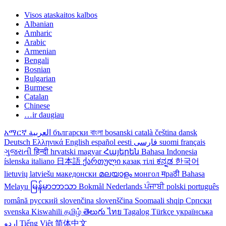
Visos ataskaitos kalbos
Albanian
Amharic
Arabic
Armenian
Bengali
Bosnian
Bulgarian
Burmese
Catalan
Chinese
…ir daugiau
አማርኛ
العربية
български
বাংলা
bosanski
català
čeština
dansk
Deutsch
Ελληνικά
English
español
eesti
فارسی
suomi
français
ગુજરાતી
हिन्दी
hrvatski
magyar
Հայերեն
Bahasa Indonesia
íslenska
italiano
日本語
ქართული
қазақ тілі
ಕನ್ನಡ
한국어
lietuvių
latviešu
македонски
മലയാളം
монгол
मраठी
Bahasa
Melayu
မြန်မာဘာသာ
Bokmål
Nederlands
ਪੰਜਾਬੀ
polski
português
română
русский
slovenčina
slovenščina
Soomaali
shqip
Српски
svenska
Kiswahili
தமிழ்
తెలుగు
ไทย
Tagalog
Türkçe
українська
اردو
Tiếng Việt
简体中文