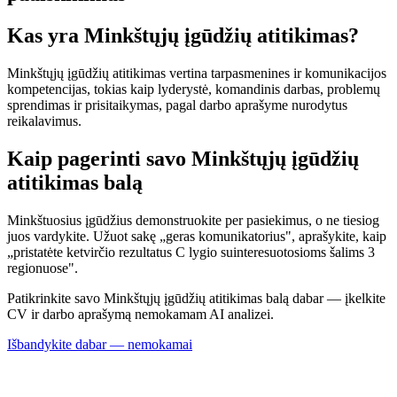
Kas yra Minkštųjų įgūdžių atitikimas?
Minkštųjų įgūdžių atitikimas vertina tarpasmenines ir komunikacijos
kompetencijas, tokias kaip lyderystė, komandinis darbas, problemų
sprendimas ir prisitaikymas, pagal darbo aprašyme nurodytus
reikalavimus.
Kaip pagerinti savo Minkštųjų įgūdžių
atitikimas balą
Minkštuosius įgūdžius demonstruokite per pasiekimus, o ne tiesiog
juos vardykite. Užuot sakę „geras komunikatorius", aprašykite, kaip
„pristatėte ketvirčio rezultatus C lygio suinteresuotosioms šalims 3
regionuose".
Patikrinkite savo Minkštųjų įgūdžių atitikimas balą dabar — įkelkite
CV ir darbo aprašymą nemokamam AI analizei.
Išbandykite dabar — nemokamai