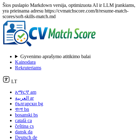
Šios puslapio Markdown versija, optimizuota AI ir LLM įrankiams,
yra prieinama adresu https://cvmatchscore.com/lt/resume-match-
scores/soft-skills-match.md
Gyvenimo aprašymo atitikimo balai
Kainodara
Rekruteriams
LT
አማርኛ
am
العربية
ar
български
bg
বাংলা
bn
bosanski
bs
català
ca
čeština
cs
dansk
da
Deutsch
de