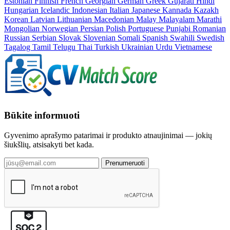
Estonian
Finnish
French
Georgian
German
Greek
Gujarati
Hindi
Hungarian
Icelandic
Indonesian
Italian
Japanese
Kannada
Kazakh
Korean
Latvian
Lithuanian
Macedonian
Malay
Malayalam
Marathi
Mongolian
Norwegian
Persian
Polish
Portuguese
Punjabi
Romanian
Russian
Serbian
Slovak
Slovenian
Somali
Spanish
Swahili
Swedish
Tagalog
Tamil
Telugu
Thai
Turkish
Ukrainian
Urdu
Vietnamese
Būkite informuoti
Gyvenimo aprašymo patarimai ir produkto atnaujinimai — jokių
šiukšlių, atsisakyti bet kada.
Prenumeruoti