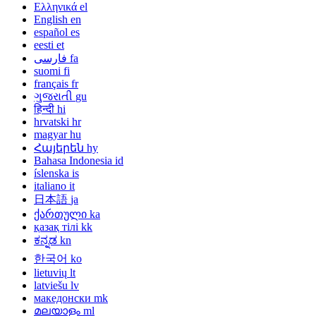
Ελληνικά
el
English
en
español
es
eesti
et
فارسی
fa
suomi
fi
français
fr
ગુજરાતી
gu
हिन्दी
hi
hrvatski
hr
magyar
hu
Հայերեն
hy
Bahasa Indonesia
id
íslenska
is
italiano
it
日本語
ja
ქართული
ka
қазақ тілі
kk
ಕನ್ನಡ
kn
한국어
ko
lietuvių
lt
latviešu
lv
македонски
mk
മലയാളം
ml