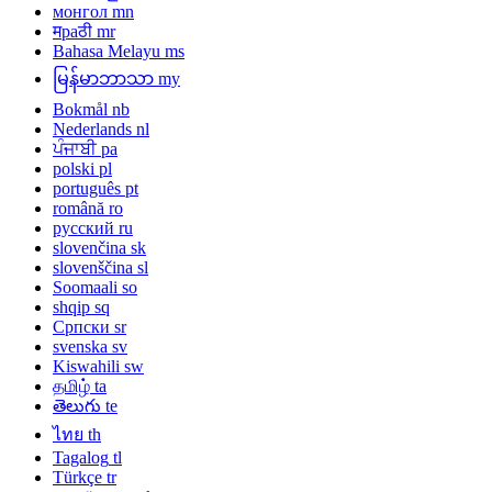
монгол
mn
मраठी
mr
Bahasa Melayu
ms
မြန်မာဘာသာ
my
Bokmål
nb
Nederlands
nl
ਪੰਜਾਬੀ
pa
polski
pl
português
pt
română
ro
русский
ru
slovenčina
sk
slovenščina
sl
Soomaali
so
shqip
sq
Српски
sr
svenska
sv
Kiswahili
sw
தமிழ்
ta
తెలుగు
te
ไทย
th
Tagalog
tl
Türkçe
tr