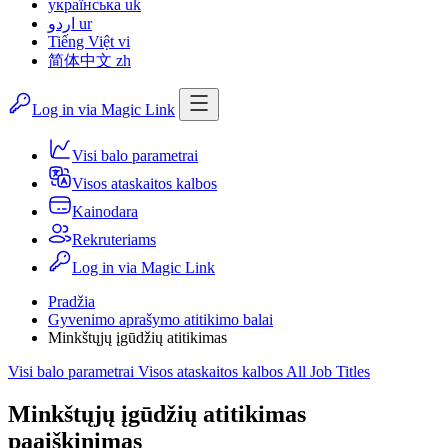
українська
uk
اردو
ur
Tiếng Việt
vi
简体中文
zh
Log in via Magic Link
Visi balo parametrai
Visos ataskaitos kalbos
Kainodara
Rekruteriams
Log in via Magic Link
Pradžia
Gyvenimo aprašymo atitikimo balai
Minkštųjų įgūdžių atitikimas
Visi balo parametrai
Visos ataskaitos kalbos
All Job Titles
Minkštųjų įgūdžių atitikimas
paaiškinimas