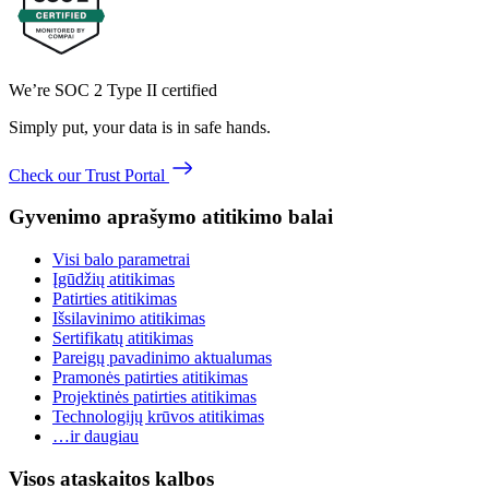
We’re SOC 2 Type II certified
Simply put, your data is in safe hands.
Check our Trust Portal
Gyvenimo aprašymo atitikimo balai
Visi balo parametrai
Įgūdžių atitikimas
Patirties atitikimas
Išsilavinimo atitikimas
Sertifikatų atitikimas
Pareigų pavadinimo aktualumas
Pramonės patirties atitikimas
Projektinės patirties atitikimas
Technologijų krūvos atitikimas
…ir daugiau
Visos ataskaitos kalbos