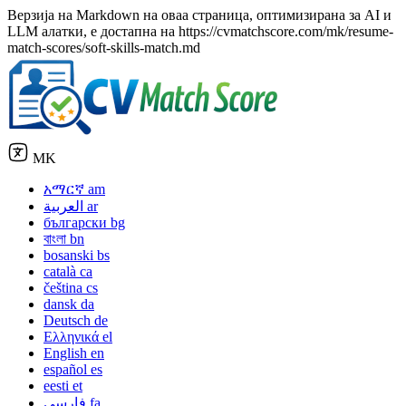
Верзија на Markdown на оваа страница, оптимизирана за AI и
LLM алатки, е достапна на https://cvmatchscore.com/mk/resume-
match-scores/soft-skills-match.md
MK
አማርኛ
am
العربية
ar
български
bg
বাংলা
bn
bosanski
bs
català
ca
čeština
cs
dansk
da
Deutsch
de
Ελληνικά
el
English
en
español
es
eesti
et
فارسی
fa