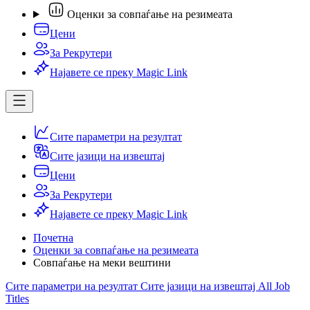
Оценки за совпаѓање на резимеата
Цени
За Рекрутери
Најавете се преку Magic Link
Сите параметри на резултат
Сите јазици на извештај
Цени
За Рекрутери
Најавете се преку Magic Link
Почетна
Оценки за совпаѓање на резимеата
Совпаѓање на меки вештини
Сите параметри на резултат
Сите јазици на извештај
All Job
Titles