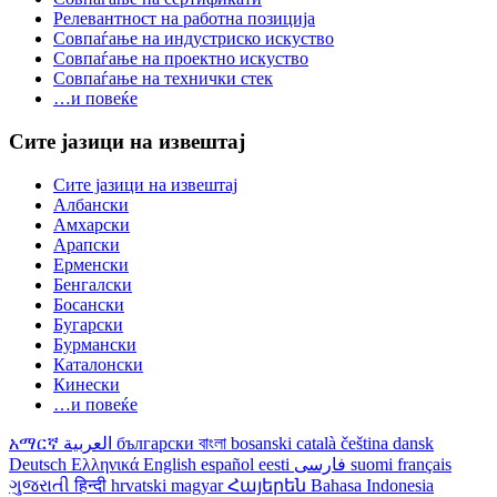
Релевантност на работна позиција
Совпаѓање на индустриско искуство
Совпаѓање на проектно искуство
Совпаѓање на технички стек
…и повеќе
Сите јазици на извештај
Сите јазици на извештај
Албански
Амхарски
Арапски
Ерменски
Бенгалски
Босански
Бугарски
Бурмански
Каталонски
Кинески
…и повеќе
አማርኛ
العربية
български
বাংলা
bosanski
català
čeština
dansk
Deutsch
Ελληνικά
English
español
eesti
فارسی
suomi
français
ગુજરાતી
हिन्दी
hrvatski
magyar
Հայերեն
Bahasa Indonesia