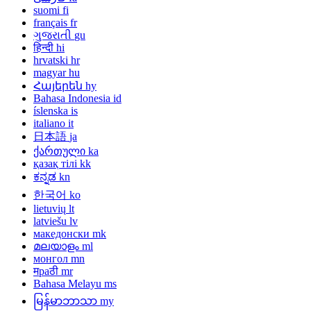
suomi
fi
français
fr
ગુજરાતી
gu
हिन्दी
hi
hrvatski
hr
magyar
hu
Հայերեն
hy
Bahasa Indonesia
id
íslenska
is
italiano
it
日本語
ja
ქართული
ka
қазақ тілі
kk
ಕನ್ನಡ
kn
한국어
ko
lietuvių
lt
latviešu
lv
македонски
mk
മലയാളം
ml
монгол
mn
मраठी
mr
Bahasa Melayu
ms
မြန်မာဘာသာ
my