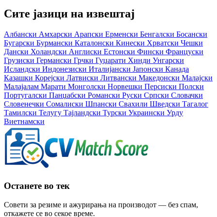
Сите јазици на извештај
Албански
Амхарски
Арапски
Ерменски
Бенгалски
Босански
Бугарски
Бурмански
Каталонски
Кинески
Хрватски
Чешки
Дански
Холандски
Англиски
Естонски
Фински
Француски
Грузиски
Германски
Грчки
Гуџарати
Хинди
Унгарски
Исландски
Индонезиски
Италијански
Јапонски
Канада
Казашки
Корејски
Латвиски
Литвански
Македонски
Малајски
Малајалам
Марати
Монголски
Норвешки
Персиски
Полски
Португалски
Панџабски
Романски
Руски
Српски
Словачки
Словенечки
Сомалиски
Шпански
Свахили
Шведски
Тагалог
Тамилски
Телугу
Тајландски
Турски
Украински
Урду
Виетнамски
Останете во тек
Совети за резиме и ажурирања на производот — без спам,
откажете се во секое време.