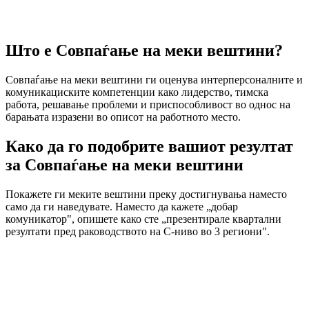
Што е Совпаѓање на меки вештини?
Совпаѓање на меки вештини ги оценува интерперсоналните и
комуникациските компетенции како лидерство, тимска
работа, решавање проблеми и приспособливост во однос на
барањата изразени во описот на работното место.
Како да го подобрите вашиот резултат
за Совпаѓање на меки вештини
Покажете ги меките вештини преку достигнувања наместо
само да ги наведувате. Наместо да кажете „добар
комуникатор", опишете како сте „презентирале квартални
резултати пред раководството на C-ниво во 3 региони".