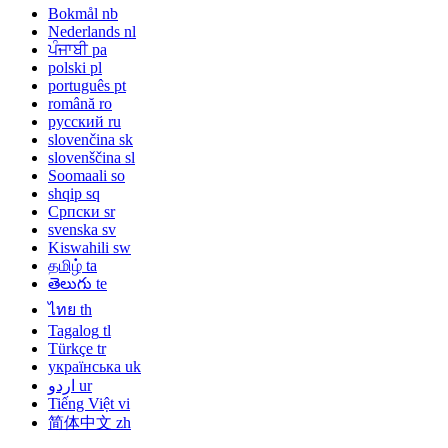
Bokmål
nb
Nederlands
nl
ਪੰਜਾਬੀ
pa
polski
pl
português
pt
română
ro
русский
ru
slovenčina
sk
slovenščina
sl
Soomaali
so
shqip
sq
Српски
sr
svenska
sv
Kiswahili
sw
தமிழ்
ta
తెలుగు
te
ไทย
th
Tagalog
tl
Türkçe
tr
українська
uk
اردو
ur
Tiếng Việt
vi
简体中文
zh