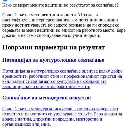
Како се мерат меките вештини во резултатот за совпаѓање?
Совпаѓање на меки вештини користи AI за да ги
идентификува интерперсоналните компетенции покажани
преку достигнувањата во вашето резиме и да ги спореди со
барањата за меки вештини во описот на работното место. Бара
докази, а не само спомнување на клучни зборови.
Поврзани параметри на резултат
Потенцијал за културолошко совпаѓање
Потенцијал за културолошко совпаѓање оценува колку добро
вредностите, работниот стил и професионалниот пристап на
кандидатот се совпаѓаат со културата на компанијата
имплицирана во описот на работното место.
Совпаѓање на менаџерско искуство
Совпаѓање на менаџерско искуство го оценува лидерското
искуство и искуството со управување со луѓе. Бара докази за
водење на тим, директни подредени, менторство и
организациско влијание.