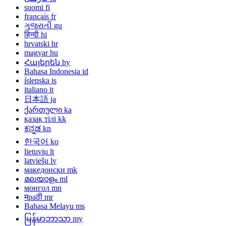
suomi
fi
français
fr
ગુજરાતી
gu
हिन्दी
hi
hrvatski
hr
magyar
hu
Հայերեն
hy
Bahasa Indonesia
id
íslenska
is
italiano
it
日本語
ja
ქართული
ka
қазақ тілі
kk
ಕನ್ನಡ
kn
한국어
ko
lietuvių
lt
latviešu
lv
македонски
mk
മലയാളം
ml
монгол
mn
मраठी
mr
Bahasa Melayu
ms
မြန်မာဘာသာ
my