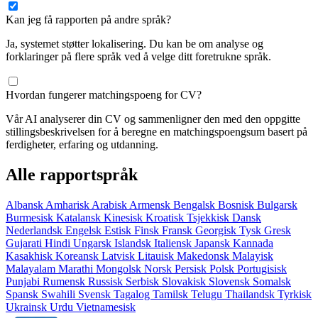
Kan jeg få rapporten på andre språk?
Ja, systemet støtter lokalisering. Du kan be om analyse og
forklaringer på flere språk ved å velge ditt foretrukne språk.
Hvordan fungerer matchingspoeng for CV?
Vår AI analyserer din CV og sammenligner den med den oppgitte
stillingsbeskrivelsen for å beregne en matchingspoengsum basert på
ferdigheter, erfaring og utdanning.
Alle rapportspråk
Albansk
Amharisk
Arabisk
Armensk
Bengalsk
Bosnisk
Bulgarsk
Burmesisk
Katalansk
Kinesisk
Kroatisk
Tsjekkisk
Dansk
Nederlandsk
Engelsk
Estisk
Finsk
Fransk
Georgisk
Tysk
Gresk
Gujarati
Hindi
Ungarsk
Islandsk
Italiensk
Japansk
Kannada
Kasakhisk
Koreansk
Latvisk
Litauisk
Makedonsk
Malayisk
Malayalam
Marathi
Mongolsk
Norsk
Persisk
Polsk
Portugisisk
Punjabi
Rumensk
Russisk
Serbisk
Slovakisk
Slovensk
Somalsk
Spansk
Swahili
Svensk
Tagalog
Tamilsk
Telugu
Thailandsk
Tyrkisk
Ukrainsk
Urdu
Vietnamesisk