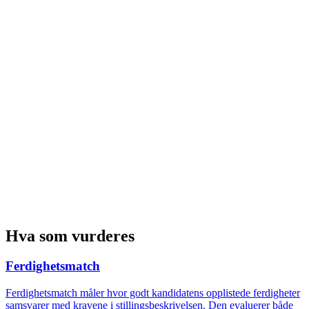
Hva som vurderes
Ferdighetsmatch
Ferdighetsmatch måler hvor godt kandidatens opplistede ferdigheter
samsvarer med kravene i stillingsbeskrivelsen. Den evaluerer både