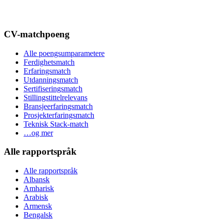
CV-matchpoeng
Alle poengsumparametere
Ferdighetsmatch
Erfaringsmatch
Utdanningsmatch
Sertifiseringsmatch
Stillingstittelrelevans
Bransjeerfaringsmatch
Prosjekterfaringsmatch
Teknisk Stack-match
…og mer
Alle rapportspråk
Alle rapportspråk
Albansk
Amharisk
Arabisk
Armensk
Bengalsk