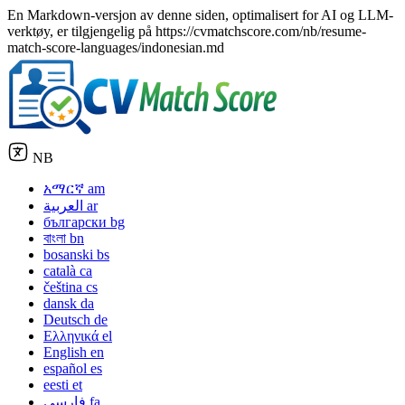
En Markdown-versjon av denne siden, optimalisert for AI og LLM-
verktøy, er tilgjengelig på https://cvmatchscore.com/nb/resume-
match-score-languages/indonesian.md
NB
አማርኛ
am
العربية
ar
български
bg
বাংলা
bn
bosanski
bs
català
ca
čeština
cs
dansk
da
Deutsch
de
Ελληνικά
el
English
en
español
es
eesti
et
فارسی
fa