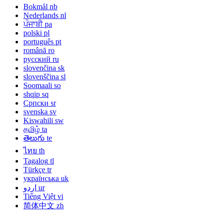
Bokmål
nb
Nederlands
nl
ਪੰਜਾਬੀ
pa
polski
pl
português
pt
română
ro
русский
ru
slovenčina
sk
slovenščina
sl
Soomaali
so
shqip
sq
Српски
sr
svenska
sv
Kiswahili
sw
தமிழ்
ta
తెలుగు
te
ไทย
th
Tagalog
tl
Türkçe
tr
українська
uk
اردو
ur
Tiếng Việt
vi
简体中文
zh