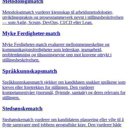
Metodologimatch
Metodologimatch vurderer kjennskap til arbeidsmetodologier,
utviklingspraksis og prosessrammeverk nevnt i stillingsbeskrivelsen
— som Agile, Scrum, DevOps, CI/CD eller Lean.
Myke Ferdigheter-match
Myke Ferdigheter-match evaluerer mellommenneskelige og
kommunikasjonsferdigheter som lederskap, teamarbeid,
problemløsning og tilpasningsevne opp mot kravene uttrykt i
stillingsbeskrivelsen.
Språkkunnskapsmatch
Språkkunnskapsmatch sjekker om kandidaten snakker språkene som
kreves eller foretrekkes for stillingen. Den vurderer
kompetansenivåer (morsmål, flytende, samtale) og deres relevans for
stillingen.
Stedsønskematch
Stedsønskematch vurderer om kandidatens plassering eller vilje til å
flytte samsvarer med jobbens geografiske krav. Den vurderer både