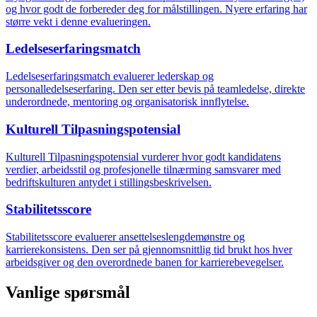
og hvor godt de forbereder deg for målstillingen. Nyere erfaring har
større vekt i denne evalueringen.
Ledelseserfaringsmatch
Ledelseserfaringsmatch evaluerer lederskap og
personalledelseserfaring. Den ser etter bevis på teamledelse, direkte
underordnede, mentoring og organisatorisk innflytelse.
Kulturell Tilpasningspotensial
Kulturell Tilpasningspotensial vurderer hvor godt kandidatens
verdier, arbeidsstil og profesjonelle tilnærming samsvarer med
bedriftskulturen antydet i stillingsbeskrivelsen.
Stabilitetsscore
Stabilitetsscore evaluerer ansettelseslengdemønstre og
karrierekonsistens. Den ser på gjennomsnittlig tid brukt hos hver
arbeidsgiver og den overordnede banen for karrierebevegelser.
Vanlige spørsmål