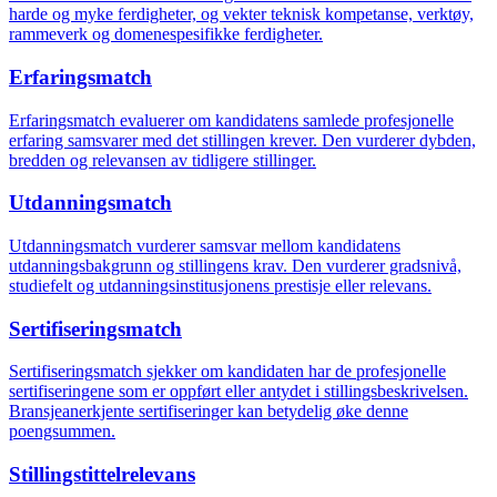
harde og myke ferdigheter, og vekter teknisk kompetanse, verktøy,
rammeverk og domenespesifikke ferdigheter.
Erfaringsmatch
Erfaringsmatch evaluerer om kandidatens samlede profesjonelle
erfaring samsvarer med det stillingen krever. Den vurderer dybden,
bredden og relevansen av tidligere stillinger.
Utdanningsmatch
Utdanningsmatch vurderer samsvar mellom kandidatens
utdanningsbakgrunn og stillingens krav. Den vurderer gradsnivå,
studiefelt og utdanningsinstitusjonens prestisje eller relevans.
Sertifiseringsmatch
Sertifiseringsmatch sjekker om kandidaten har de profesjonelle
sertifiseringene som er oppført eller antydet i stillingsbeskrivelsen.
Bransjeanerkjente sertifiseringer kan betydelig øke denne
poengsummen.
Stillingstittelrelevans