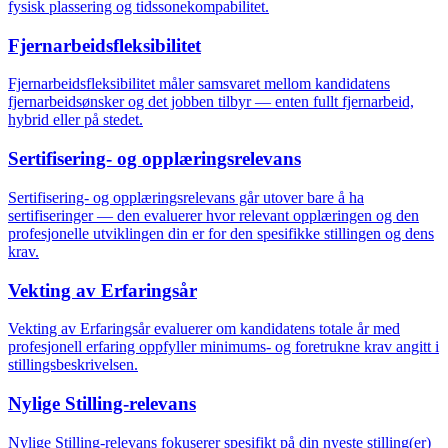
fysisk plassering og tidssonekompabilitet.
Fjernarbeidsfleksibilitet
Fjernarbeidsfleksibilitet måler samsvaret mellom kandidatens
fjernarbeidsønsker og det jobben tilbyr — enten fullt fjernarbeid,
hybrid eller på stedet.
Sertifisering- og opplæringsrelevans
Sertifisering- og opplæringsrelevans går utover bare å ha
sertifiseringer — den evaluerer hvor relevant opplæringen og den
profesjonelle utviklingen din er for den spesifikke stillingen og dens
krav.
Vekting av Erfaringsår
Vekting av Erfaringsår evaluerer om kandidatens totale år med
profesjonell erfaring oppfyller minimums- og foretrukne krav angitt i
stillingsbeskrivelsen.
Nylige Stilling-relevans
Nylige Stilling-relevans fokuserer spesifikt på din nyeste stilling(er)