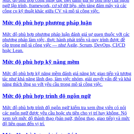
Mức độ phù hợp công nghệ đặc biệt đánh giá sự phù hợp của ngôn
ngữ lập trình, framework, cơ sở dữ liệu, nền tảng đám mây và các
công cụ kỹ thuật khác giữa CV và mô tả công việc.
Mức độ phù hợp phương pháp luận
Mức độ phù hợp phương pháp luận đánh giá sự quen thuộc với các
phương pháp làm việc, thực hành phát triển và quy trình được đề
cập trong mô tả công việc — như Agile, Scrum, DevOps, CI/CD
hoặc Lean.
Mức độ phù hợp kỹ năng mềm
Mức độ phù hợp kỹ năng mềm đánh giá năng lực giao tiếp và tương
tác như khả năng lãnh đạo, làm việc nhóm, giải quyết vấn đề và khả
năng thích ứng so với yêu cầu trong mô tả công việc.
Mức độ phù hợp trình độ ngôn ngữ
Mức độ phù hợp trình độ ngôn ngữ kiểm tra xem ứng viên có nói
các ngôn ngữ được yêu cầu hoặc ưu tiên cho vị trí hay không. Nó
xem xét mức độ thành thạo (bản ngữ, thông thạo, giao tiếp) và mức
độ liên quan đến vị trí.