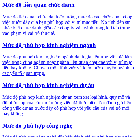
Mức độ liên quan chức danh
Mức độ liên quan chức danh đo lường mức độ các chức danh công
việc trước đây của bạn phù hợp với vị trí mục tiêu. Nó tính đến sự
khác biệt chức danh giữa các công ty và ngành trong khi tập trung
vào phạm vi vai trò thực tế.
Mức độ phù hợp kinh nghiệm ngành
Mức độ phù hợp kinh nghiệm ngành đánh giá liệu ứng viên đã làm
việc trong cùng ngành hoặc ngành liên quan chặt chẽ với vị trí mục
tiêu hay không. Chuyên môn lĩnh vực và kiến thức chuyên ngành là
các yếu tố quan trọng.
Mức độ phù hợp kinh nghiệm dự án
Mức độ phù hợp kinh nghiệm dự án xem xét loại hình, quy mô và
độ phức tạp của các dự án ứng viên đã thực hiện. Nó đánh giá liệu
công việc dự án trước đây có phù hợp với yêu cầu của vai trò mới
hay không.
Mức độ phù hợp công nghệ