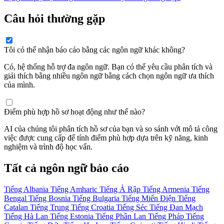
Câu hỏi thường gặp
Tôi có thể nhận báo cáo bằng các ngôn ngữ khác không?
Có, hệ thống hỗ trợ đa ngôn ngữ. Bạn có thể yêu cầu phân tích và
giải thích bằng nhiều ngôn ngữ bằng cách chọn ngôn ngữ ưa thích
của mình.
Điểm phù hợp hồ sơ hoạt động như thế nào?
AI của chúng tôi phân tích hồ sơ của bạn và so sánh với mô tả công
việc được cung cấp để tính điểm phù hợp dựa trên kỹ năng, kinh
nghiệm và trình độ học vấn.
Tất cả ngôn ngữ báo cáo
Tiếng Albania
Tiếng Amharic
Tiếng Ả Rập
Tiếng Armenia
Tiếng
Bengal
Tiếng Bosnia
Tiếng Bulgaria
Tiếng Miến Điện
Tiếng
Catalan
Tiếng Trung
Tiếng Croatia
Tiếng Séc
Tiếng Đan Mạch
Tiếng Hà Lan
Tiếng Estonia
Tiếng Phần Lan
Tiếng Pháp
Tiếng