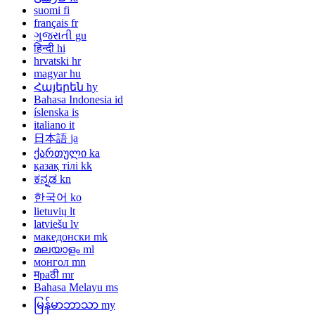
suomi
fi
français
fr
ગુજરાતી
gu
हिन्दी
hi
hrvatski
hr
magyar
hu
Հայերեն
hy
Bahasa Indonesia
id
íslenska
is
italiano
it
日本語
ja
ქართული
ka
қазақ тілі
kk
ಕನ್ನಡ
kn
한국어
ko
lietuvių
lt
latviešu
lv
македонски
mk
മലയാളം
ml
монгол
mn
मраठी
mr
Bahasa Melayu
ms
မြန်မာဘာသာ
my