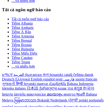
…và nhiều hơn
Tất cả ngôn ngữ báo cáo
Tất cả ngôn ngữ báo cáo
Tiếng Albania
Tiếng Amharic
Tiếng Ả Rập
Tiếng Armenia
Tiếng Bengal
Tiếng Bosnia
Tiếng Bulgaria
Tiếng Miến Điện
Tiếng Catalan
Tiếng Trung
…và nhiều hơn
አማርኛ
العربية
български
বাংলা
bosanski
català
čeština
dansk
Deutsch
Ελληνικά
English
español
eesti
فارسی
suomi
français
ગુજરાતી
हिन्दी
hrvatski
magyar
Հայերեն
Bahasa Indonesia
íslenska
italiano
日本語
ქართული
қазақ тілі
ಕನ್ನಡ
한국어
lietuvių
latviešu
македонски
മലയാളം
монгол
मраठी
Bahasa
Melayu
မြန်မာဘာသာ
Bokmål
Nederlands
ਪੰਜਾਬੀ
polski
português
română
русский
slovenčina
slovenščina
Soomaali
shqip
Српски