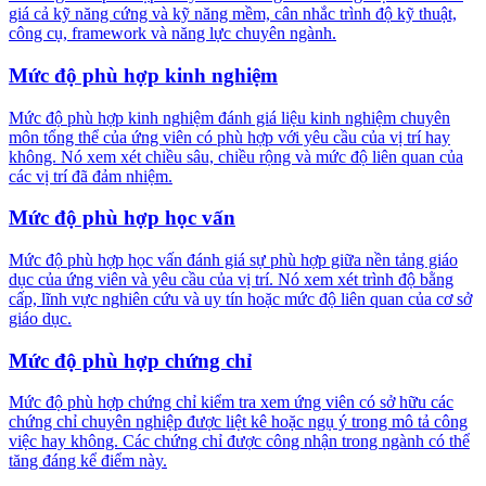
giá cả kỹ năng cứng và kỹ năng mềm, cân nhắc trình độ kỹ thuật,
công cụ, framework và năng lực chuyên ngành.
Mức độ phù hợp kinh nghiệm
Mức độ phù hợp kinh nghiệm đánh giá liệu kinh nghiệm chuyên
môn tổng thể của ứng viên có phù hợp với yêu cầu của vị trí hay
không. Nó xem xét chiều sâu, chiều rộng và mức độ liên quan của
các vị trí đã đảm nhiệm.
Mức độ phù hợp học vấn
Mức độ phù hợp học vấn đánh giá sự phù hợp giữa nền tảng giáo
dục của ứng viên và yêu cầu của vị trí. Nó xem xét trình độ bằng
cấp, lĩnh vực nghiên cứu và uy tín hoặc mức độ liên quan của cơ sở
giáo dục.
Mức độ phù hợp chứng chỉ
Mức độ phù hợp chứng chỉ kiểm tra xem ứng viên có sở hữu các
chứng chỉ chuyên nghiệp được liệt kê hoặc ngụ ý trong mô tả công
việc hay không. Các chứng chỉ được công nhận trong ngành có thể
tăng đáng kể điểm này.