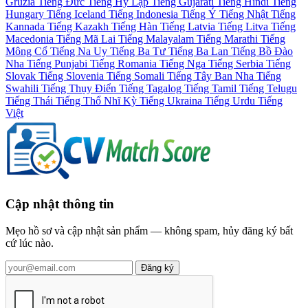
Gruzia
Tiếng Đức
Tiếng Hy Lạp
Tiếng Gujarati
Tiếng Hindi
Tiếng
Hungary
Tiếng Iceland
Tiếng Indonesia
Tiếng Ý
Tiếng Nhật
Tiếng
Kannada
Tiếng Kazakh
Tiếng Hàn
Tiếng Latvia
Tiếng Litva
Tiếng
Macedonia
Tiếng Mã Lai
Tiếng Malayalam
Tiếng Marathi
Tiếng
Mông Cổ
Tiếng Na Uy
Tiếng Ba Tư
Tiếng Ba Lan
Tiếng Bồ Đào
Nha
Tiếng Punjabi
Tiếng Romania
Tiếng Nga
Tiếng Serbia
Tiếng
Slovak
Tiếng Slovenia
Tiếng Somali
Tiếng Tây Ban Nha
Tiếng
Swahili
Tiếng Thụy Điển
Tiếng Tagalog
Tiếng Tamil
Tiếng Telugu
Tiếng Thái
Tiếng Thổ Nhĩ Kỳ
Tiếng Ukraina
Tiếng Urdu
Tiếng
Việt
Cập nhật thông tin
Mẹo hồ sơ và cập nhật sản phẩm — không spam, hủy đăng ký bất
cứ lúc nào.
Đăng ký