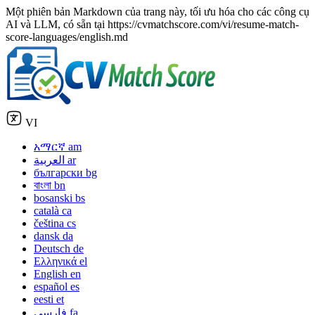
Một phiên bản Markdown của trang này, tối ưu hóa cho các công cụ
AI và LLM, có sẵn tại https://cvmatchscore.com/vi/resume-match-
score-languages/english.md
VI
አማርኛ
am
العربية
ar
български
bg
বাংলা
bn
bosanski
bs
català
ca
čeština
cs
dansk
da
Deutsch
de
Ελληνικά
el
English
en
español
es
eesti
et
فارسی
fa