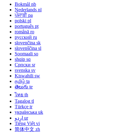
Bokmål
nb
Nederlands
nl
ਪੰਜਾਬੀ
pa
polski
pl
português
pt
română
ro
русский
ru
slovenčina
sk
slovenščina
sl
Soomaali
so
shqip
sq
Српски
sr
svenska
sv
Kiswahili
sw
தமிழ்
ta
తెలుగు
te
ไทย
th
Tagalog
tl
Türkçe
tr
українська
uk
اردو
ur
Tiếng Việt
vi
简体中文
zh