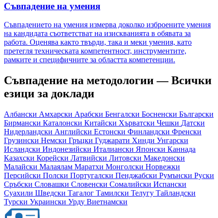
Съвпадение на умения
Съвпадението на умения измерва доколко изброените умения
на кандидата съответстват на изискванията в обявата за
работа. Оценява както твърди, така и меки умения, като
претегля техническата компетентност, инструментите,
рамките и специфичните за областта компетенции.
Съвпадение на методологии — Всички
езици за доклади
Албански
Амхарски
Арабски
Бенгалски
Босненски
Български
Бирмански
Каталонски
Китайски
Хърватски
Чешки
Датски
Нидерландски
Английски
Естонски
Финландски
Френски
Грузински
Немски
Гръцки
Гуджарати
Хинди
Унгарски
Исландски
Индонезийски
Италиански
Японски
Каннада
Казахски
Корейски
Латвийски
Литовски
Македонски
Малайски
Малаялам
Маратхи
Монголски
Норвежки
Персийски
Полски
Португалски
Пенджабски
Румънски
Руски
Сръбски
Словашки
Словенски
Сомалийски
Испански
Суахили
Шведски
Тагалог
Тамилски
Телугу
Тайландски
Турски
Украински
Урду
Виетнамски