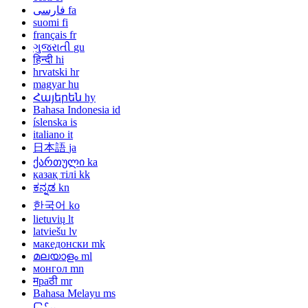
فارسی
fa
suomi
fi
français
fr
ગુજરાતી
gu
हिन्दी
hi
hrvatski
hr
magyar
hu
Հայերեն
hy
Bahasa Indonesia
id
íslenska
is
italiano
it
日本語
ja
ქართული
ka
қазақ тілі
kk
ಕನ್ನಡ
kn
한국어
ko
lietuvių
lt
latviešu
lv
македонски
mk
മലയാളം
ml
монгол
mn
मраठी
mr
Bahasa Melayu
ms