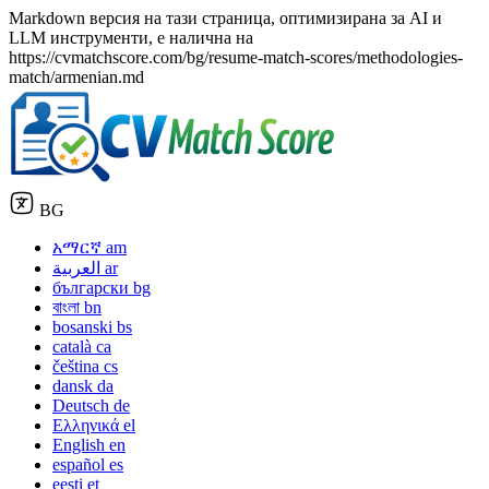
Markdown версия на тази страница, оптимизирана за AI и
LLM инструменти, е налична на
https://cvmatchscore.com/bg/resume-match-scores/methodologies-
match/armenian.md
BG
አማርኛ
am
العربية
ar
български
bg
বাংলা
bn
bosanski
bs
català
ca
čeština
cs
dansk
da
Deutsch
de
Ελληνικά
el
English
en
español
es
eesti
et