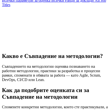
Всички параметри за оценка
Всички езици за доклади
All Job
Titles
Какво е Съвпадение на методологии?
Съвпадението на методологии оценява познаването на
работни методологии, практики за разработка и процесни
рамки, споменати в обявата за работа — като Agile, Scrum,
DevOps, CI/CD или Lean.
Как да подобрите оценката си за
Съвпадение на методологии
Споменете конкретни методологии, които сте практикували, а