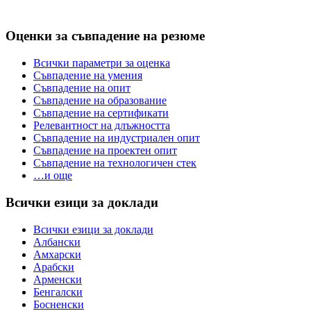
Оценки за съвпадение на резюме
Всички параметри за оценка
Съвпадение на умения
Съвпадение на опит
Съвпадение на образование
Съвпадение на сертификати
Релевантност на длъжността
Съвпадение на индустриален опит
Съвпадение на проектен опит
Съвпадение на технологичен стек
…и още
Всички езици за доклади
Всички езици за доклади
Албански
Амхарски
Арабски
Арменски
Бенгалски
Босненски