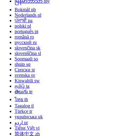
မြန်မာဘာသာ
my
Bokmål
nb
Nederlands
nl
ਪੰਜਾਬੀ
pa
polski
pl
português
pt
română
ro
русский
ru
slovenčina
sk
slovenščina
sl
Soomaali
so
shqip
sq
Српски
sr
svenska
sv
Kiswahili
sw
தமிழ்
ta
తెలుగు
te
ไทย
th
Tagalog
tl
Türkçe
tr
українська
uk
اردو
ur
Tiếng Việt
vi
简体中文
zh