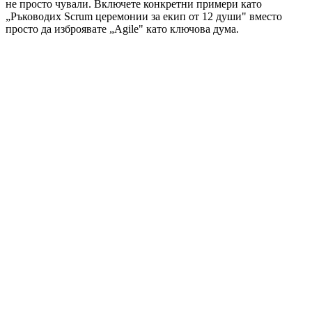
не просто чували. Включете конкретни примери като
„Ръководих Scrum церемонии за екип от 12 души" вместо
просто да изброявате „Agile" като ключова дума.