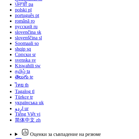
ਪੰਜਾਬੀ
pa
polski
pl
português
pt
română
ro
русский
ru
slovenčina
sk
slovenščina
sl
Soomaali
so
shqip
sq
Српски
sr
svenska
sv
Kiswahili
sw
தமிழ்
ta
తెలుగు
te
ไทย
th
Tagalog
tl
Türkçe
tr
українська
uk
اردو
ur
Tiếng Việt
vi
简体中文
zh
Оценки за съвпадение на резюме