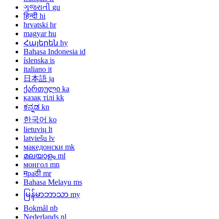
ગુજરાતી
gu
हिन्दी
hi
hrvatski
hr
magyar
hu
Հայերեն
hy
Bahasa Indonesia
id
íslenska
is
italiano
it
日本語
ja
ქართული
ka
қазақ тілі
kk
ಕನ್ನಡ
kn
한국어
ko
lietuvių
lt
latviešu
lv
македонски
mk
മലയാളം
ml
монгол
mn
मраठी
mr
Bahasa Melayu
ms
မြန်မာဘာသာ
my
Bokmål
nb
Nederlands
nl