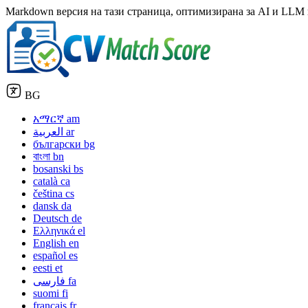
Markdown версия на тази страница, оптимизирана за AI и LLM ин
BG
አማርኛ
am
العربية
ar
български
bg
বাংলা
bn
bosanski
bs
català
ca
čeština
cs
dansk
da
Deutsch
de
Ελληνικά
el
English
en
español
es
eesti
et
فارسی
fa
suomi
fi
français
fr