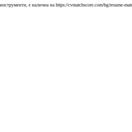
струменти, е налична на https://cvmatchscore.com/bg/resume-matc