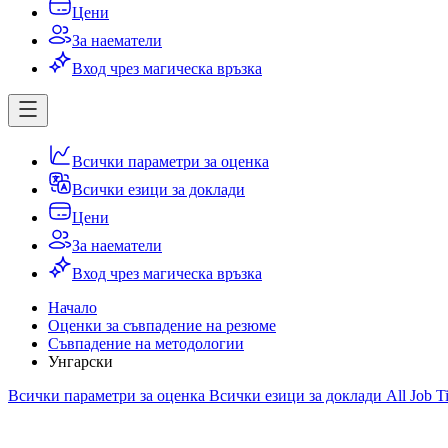
Цени
За наематели
Вход чрез магическа връзка
Всички параметри за оценка
Всички езици за доклади
Цени
За наематели
Вход чрез магическа връзка
Начало
Оценки за съвпадение на резюме
Съвпадение на методологии
Унгарски
Всички параметри за оценка
Всички езици за доклади
All Job Ti