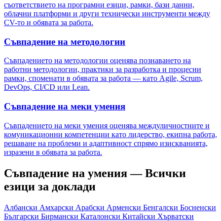
съответствието на програмни езици, рамки, бази данни,
облачни платформи и други технически инструменти между
CV-то и обявата за работа.
Съвпадение на методологии
Съвпадението на методологии оценява познаването на
работни методологии, практики за разработка и процесни
рамки, споменати в обявата за работа — като Agile, Scrum,
DevOps, CI/CD или Lean.
Съвпадение на меки умения
Съвпадението на меки умения оценява междуличностните и
комуникационни компетенции като лидерство, екипна работа,
решаване на проблеми и адаптивност спрямо изискванията,
изразени в обявата за работа.
Съвпадение на умения — Всички
езици за доклади
Албански
Амхарски
Арабски
Арменски
Бенгалски
Босненски
Български
Бирмански
Каталонски
Китайски
Хърватски