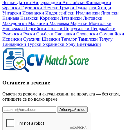
Чешки
Датски
Нидерландски
Английски
Финландски
Френски
Грузински
Немски
Гръцки
Гуджарати
Хинди
Унгарски
Исландски
Индонезийски
Италиански
Японски
Каннада
Казахски
Корейски
Латвийски
Литовски
Македонски
Малайски
Малаялам
Маратхи
Монголски
Норвежки
Персийски
Полски
Португалски
Пенджабски
Румънски
Руски
Сръбски
Словашки
Словенски
Сомалийски
Испански
Суахили
Шведски
Тагалог
Тамилски
Телугу
Тайландски
Турски
Украински
Урду
Виетнамски
Останете в течение
Съвети за резюме и актуализации на продукта — без спам,
отпишете се по всяко време.
Абонирайте се