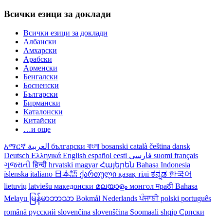
Всички езици за доклади
Всички езици за доклади
Албански
Амхарски
Арабски
Арменски
Бенгалски
Босненски
Български
Бирмански
Каталонски
Китайски
…и още
አማርኛ
العربية
български
বাংলা
bosanski
català
čeština
dansk
Deutsch
Ελληνικά
English
español
eesti
فارسی
suomi
français
ગુજરાતી
हिन्दी
hrvatski
magyar
Հայերեն
Bahasa Indonesia
íslenska
italiano
日本語
ქართული
қазақ тілі
ಕನ್ನಡ
한국어
lietuvių
latviešu
македонски
മലയാളം
монгол
मраठी
Bahasa
Melayu
မြန်မာဘာသာ
Bokmål
Nederlands
ਪੰਜਾਬੀ
polski
português
română
русский
slovenčina
slovenščina
Soomaali
shqip
Српски