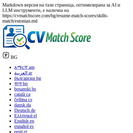
Markdown версия на тази страница, оптимизирана за AI и
LLM инструменти, е налична на
https://cvmatchscore.com/bg/resume-match-scores/skills-
match/estonian.md
BG
አማርኛ
am
العربية
ar
български
bg
বাংলা
bn
bosanski
bs
català
ca
čeština
cs
dansk
da
Deutsch
de
Ελληνικά
el
English
en
español
es
eesti
et