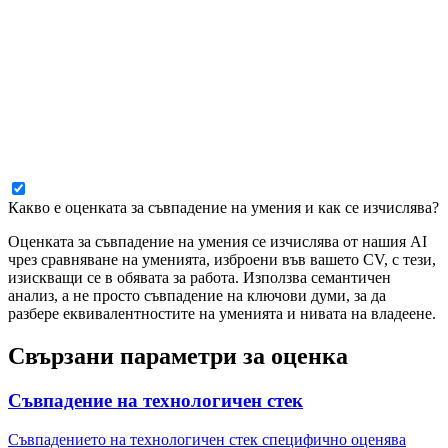
Какво е оценката за съвпадение на умения и как се изчислява?
Оценката за съвпадение на умения се изчислява от нашия AI
чрез сравняване на уменията, изброени във вашето CV, с тези,
изискващи се в обявата за работа. Използва семантичен
анализ, а не просто съвпадение на ключови думи, за да
разбере еквивалентностите на уменията и нивата на владеене.
Свързани параметри за оценка
Съвпадение на технологичен стек
Съвпадението на технологичен стек специфично оценява