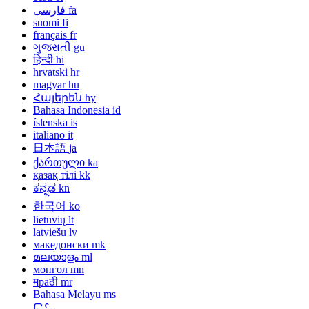
فارسی
fa
suomi
fi
français
fr
ગુજરાતી
gu
हिन्दी
hi
hrvatski
hr
magyar
hu
Հայերեն
hy
Bahasa Indonesia
id
íslenska
is
italiano
it
日本語
ja
ქართული
ka
қазақ тілі
kk
ಕನ್ನಡ
kn
한국어
ko
lietuvių
lt
latviešu
lv
македонски
mk
മലയാളം
ml
монгол
mn
मраठी
mr
Bahasa Melayu
ms