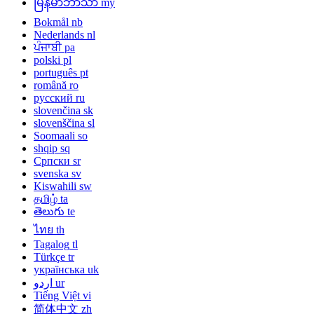
မြန်မာဘာသာ
my
Bokmål
nb
Nederlands
nl
ਪੰਜਾਬੀ
pa
polski
pl
português
pt
română
ro
русский
ru
slovenčina
sk
slovenščina
sl
Soomaali
so
shqip
sq
Српски
sr
svenska
sv
Kiswahili
sw
தமிழ்
ta
తెలుగు
te
ไทย
th
Tagalog
tl
Türkçe
tr
українська
uk
اردو
ur
Tiếng Việt
vi
简体中文
zh