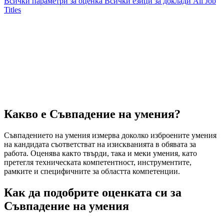
Всички параметри за оценка
Всички езици за доклади
All Job
Titles
Какво е Съвпадение на умения?
Съвпадението на умения измерва доколко изброените умения
на кандидата съответстват на изискванията в обявата за
работа. Оценява както твърди, така и меки умения, като
претегля техническата компетентност, инструментите,
рамките и специфичните за областта компетенции.
Как да подобрите оценката си за
Съвпадение на умения