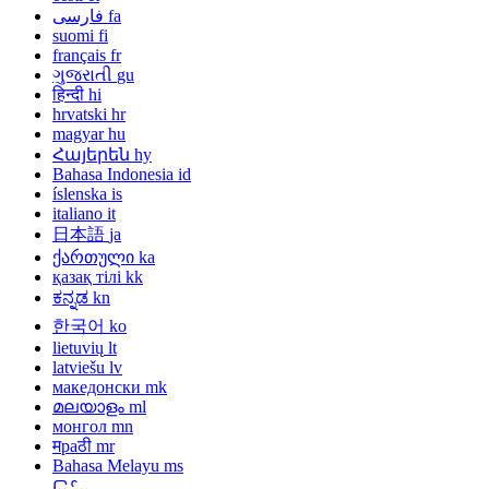
فارسی
fa
suomi
fi
français
fr
ગુજરાતી
gu
हिन्दी
hi
hrvatski
hr
magyar
hu
Հայերեն
hy
Bahasa Indonesia
id
íslenska
is
italiano
it
日本語
ja
ქართული
ka
қазақ тілі
kk
ಕನ್ನಡ
kn
한국어
ko
lietuvių
lt
latviešu
lv
македонски
mk
മലയാളം
ml
монгол
mn
मраठी
mr
Bahasa Melayu
ms