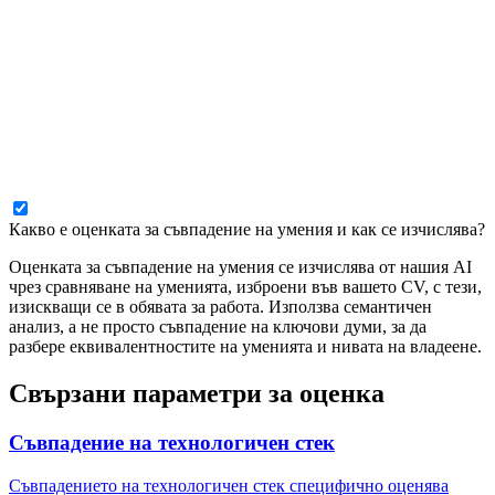
Какво е оценката за съвпадение на умения и как се изчислява?
Оценката за съвпадение на умения се изчислява от нашия AI
чрез сравняване на уменията, изброени във вашето CV, с тези,
изискващи се в обявата за работа. Използва семантичен
анализ, а не просто съвпадение на ключови думи, за да
разбере еквивалентностите на уменията и нивата на владеене.
Свързани параметри за оценка
Съвпадение на технологичен стек
Съвпадението на технологичен стек специфично оценява