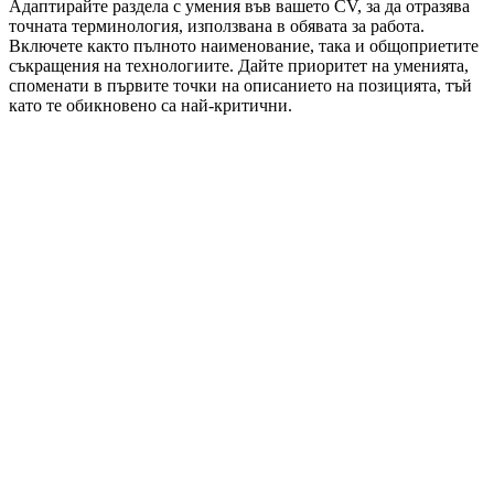
Адаптирайте раздела с умения във вашето CV, за да отразява
точната терминология, използвана в обявата за работа.
Включете както пълното наименование, така и общоприетите
съкращения на технологиите. Дайте приоритет на уменията,
споменати в първите точки на описанието на позицията, тъй
като те обикновено са най-критични.