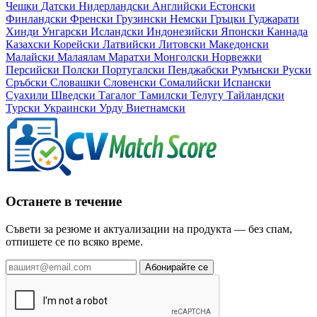
Чешки
Датски
Нидерландски
Английски
Естонски
Финландски
Френски
Грузински
Немски
Гръцки
Гуджарати
Хинди
Унгарски
Исландски
Индонезийски
Японски
Каннада
Казахски
Корейски
Латвийски
Литовски
Македонски
Малайски
Малаялам
Маратхи
Монголски
Норвежки
Персийски
Полски
Португалски
Пенджабски
Румънски
Руски
Сръбски
Словашки
Словенски
Сомалийски
Испански
Суахили
Шведски
Тагалог
Тамилски
Телугу
Тайландски
Турски
Украински
Урду
Виетнамски
Останете в течение
Съвети за резюме и актуализации на продукта — без спам,
отпишете се по всяко време.
Абонирайте се