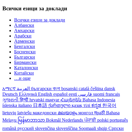
Всички езици за доклади
Всички езици за доклади
Албански
Амхарски
Арабски
Арменски
Бенгалски
Босненски
Български
Бирмански
Каталонски
Китайски
…и още
አማርኛ
العربية
български
বাংলা
bosanski
català
čeština
dansk
Deutsch
Ελληνικά
English
español
eesti
فارسی
suomi
français
ગુજરાતી
हिन्दी
hrvatski
magyar
Հայերեն
Bahasa Indonesia
íslenska
italiano
日本語
ქართული
қазақ тілі
ಕನ್ನಡ
한국어
lietuvių
latviešu
македонски
മലയാളം
монгол
मраठी
Bahasa
Melayu
မြန်မာဘာသာ
Bokmål
Nederlands
ਪੰਜਾਬੀ
polski
português
română
русский
slovenčina
slovenščina
Soomaali
shqip
Српски