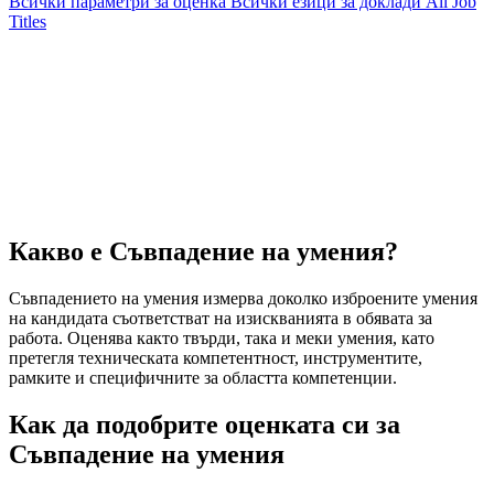
Всички параметри за оценка
Всички езици за доклади
All Job
Titles
Какво е Съвпадение на умения?
Съвпадението на умения измерва доколко изброените умения
на кандидата съответстват на изискванията в обявата за
работа. Оценява както твърди, така и меки умения, като
претегля техническата компетентност, инструментите,
рамките и специфичните за областта компетенции.
Как да подобрите оценката си за
Съвпадение на умения