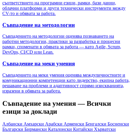
съответствието на програмни езици, рамки, бази данни,
облачни платформи и други технически инструменти между
CV-то и обявата за работа.
Съвпадение на методологии
Съвпадението на методологии оценява познаването на
работни методологии, практики за разработка и процесни
рамки, споменати в обявата за работа — като Agile, Scrum,
DevOps, CI/CD или Lean.
Съвпадение на меки умения
Съвпадението на меки умения оценява междуличностните и
комуникационни компетенции като лидерство, екипна работа,
решаване на проблеми и адаптивност спрямо изискванията,
изразени в обявата за работа.
Съвпадение на умения — Всички
езици за доклади
Албански
Амхарски
Арабски
Арменски
Бенгалски
Босненски
Български
Бирмански
Каталонски
Китайски
Хърватски