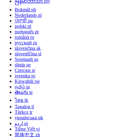
မြန်မာဘာသာ
my
Bokmål
nb
Nederlands
nl
ਪੰਜਾਬੀ
pa
polski
pl
português
pt
română
ro
русский
ru
slovenčina
sk
slovenščina
sl
Soomaali
so
shqip
sq
Српски
sr
svenska
sv
Kiswahili
sw
தமிழ்
ta
తెలుగు
te
ไทย
th
Tagalog
tl
Türkçe
tr
українська
uk
اردو
ur
Tiếng Việt
vi
简体中文
zh