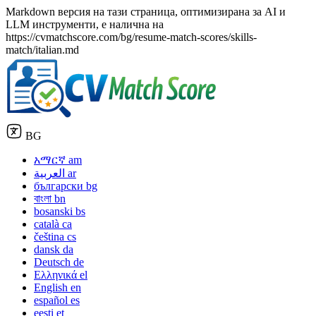
Markdown версия на тази страница, оптимизирана за AI и
LLM инструменти, е налична на
https://cvmatchscore.com/bg/resume-match-scores/skills-
match/italian.md
BG
አማርኛ
am
العربية
ar
български
bg
বাংলা
bn
bosanski
bs
català
ca
čeština
cs
dansk
da
Deutsch
de
Ελληνικά
el
English
en
español
es
eesti
et