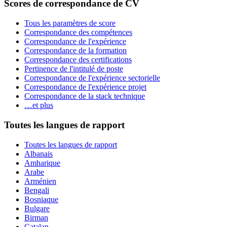
Scores de correspondance de CV
Tous les paramètres de score
Correspondance des compétences
Correspondance de l'expérience
Correspondance de la formation
Correspondance des certifications
Pertinence de l'intitulé de poste
Correspondance de l'expérience sectorielle
Correspondance de l'expérience projet
Correspondance de la stack technique
…et plus
Toutes les langues de rapport
Toutes les langues de rapport
Albanais
Amharique
Arabe
Arménien
Bengali
Bosniaque
Bulgare
Birman
Catalan