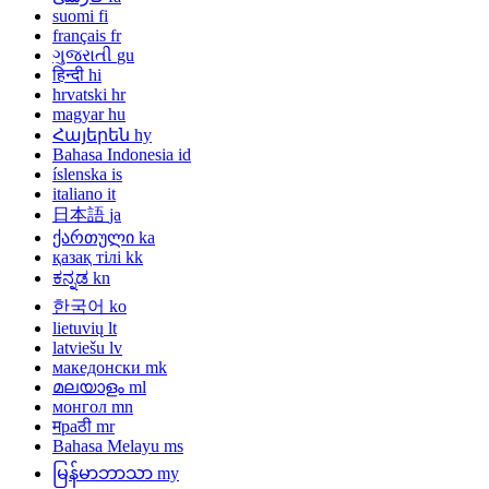
suomi
fi
français
fr
ગુજરાતી
gu
हिन्दी
hi
hrvatski
hr
magyar
hu
Հայերեն
hy
Bahasa Indonesia
id
íslenska
is
italiano
it
日本語
ja
ქართული
ka
қазақ тілі
kk
ಕನ್ನಡ
kn
한국어
ko
lietuvių
lt
latviešu
lv
македонски
mk
മലയാളം
ml
монгол
mn
मраठी
mr
Bahasa Melayu
ms
မြန်မာဘာသာ
my