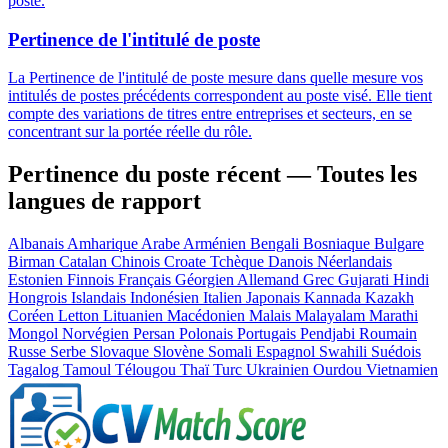
poste.
Pertinence de l'intitulé de poste
La Pertinence de l'intitulé de poste mesure dans quelle mesure vos
intitulés de postes précédents correspondent au poste visé. Elle tient
compte des variations de titres entre entreprises et secteurs, en se
concentrant sur la portée réelle du rôle.
Pertinence du poste récent — Toutes les
langues de rapport
Albanais
Amharique
Arabe
Arménien
Bengali
Bosniaque
Bulgare
Birman
Catalan
Chinois
Croate
Tchèque
Danois
Néerlandais
Estonien
Finnois
Français
Géorgien
Allemand
Grec
Gujarati
Hindi
Hongrois
Islandais
Indonésien
Italien
Japonais
Kannada
Kazakh
Coréen
Letton
Lituanien
Macédonien
Malais
Malayalam
Marathi
Mongol
Norvégien
Persan
Polonais
Portugais
Pendjabi
Roumain
Russe
Serbe
Slovaque
Slovène
Somali
Espagnol
Swahili
Suédois
Tagalog
Tamoul
Télougou
Thaï
Turc
Ukrainien
Ourdou
Vietnamien