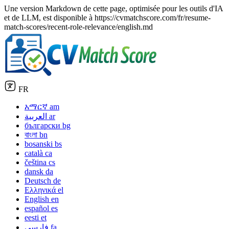
Une version Markdown de cette page, optimisée pour les outils d'IA
et de LLM, est disponible à https://cvmatchscore.com/fr/resume-
match-scores/recent-role-relevance/english.md
FR
አማርኛ
am
العربية
ar
български
bg
বাংলা
bn
bosanski
bs
català
ca
čeština
cs
dansk
da
Deutsch
de
Ελληνικά
el
English
en
español
es
eesti
et
فارسی
fa