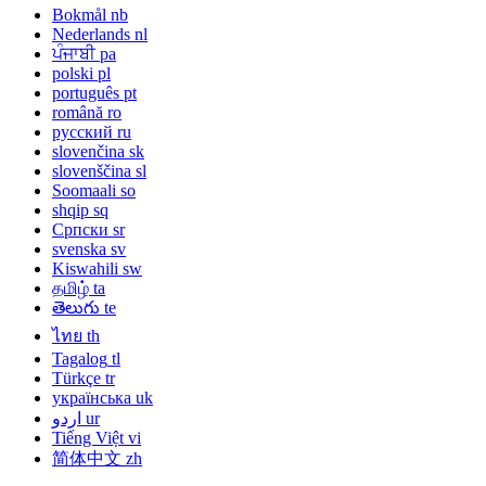
Bokmål
nb
Nederlands
nl
ਪੰਜਾਬੀ
pa
polski
pl
português
pt
română
ro
русский
ru
slovenčina
sk
slovenščina
sl
Soomaali
so
shqip
sq
Српски
sr
svenska
sv
Kiswahili
sw
தமிழ்
ta
తెలుగు
te
ไทย
th
Tagalog
tl
Türkçe
tr
українська
uk
اردو
ur
Tiếng Việt
vi
简体中文
zh