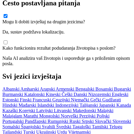
Često postavljana pitanja
Mogu li dobiti izvještaj na drugim jezicima?
Da, sustav podržava lokalizaciju.
Kako funkcionira rezultat podudaranja životopisa s poslom?
Naša AI analizira vaš životopis i uspoređuje ga s priloženim opisom
posla.
Svi jezici izvještaja
Albanski
Amharski
Arapski
Armenski
Bengalski
Bosanski
Bugarski
Burmanski
Katalonski
Kineski
Češki
Danski
Nizozemski
Engleski
Estonski
Finski
Francuski
Gruzijski
Njemački
Grčki
Gudžarati
Hindski
Mađarski
Islandski
Indonezijski
Talijanski
Japanski
Kanada
Kazaški
Korejski
Latvijski
Litvanski
Makedonski
Malajski
Malajalam
Marathi
Mongolski
Norveški
Perzijski
Poljski
Portugalski
Pandžapski
Rumunjski
Ruski
Srpski
Slovački
Slovenski
Somalski
Španjolski
Svahili
Švedski
Tagaloški
Tamilski
Telugu
Tajlandski
Turski
Ukrajinski
Urdu
Vijetnamski