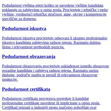
Podudarnost vještina mjeri koliko se navedene vještine kandidata
poklapaju sa zahtjevima u opisu posla. Procjenjuje i tehničke i meke
vještine, vrednujući tehničku stručnost, alate, okvire i kompetencije
specifične za domenu.
Podudarnost iskustva
Podudarnost iskustva procjenjuje odgovara li ukupno profesionalno
iskustvo kandidata zahtjevima radnog mjesta. Razmatra dubinu,
širinu i relevantnost prethodnih pozicija.
Podudarnost obrazovanja
Podudarnost obrazovanja procjenjuje usklađenost između obrazovne
pozadine kandidata i zahtjeva radnog mjesta. Razmatra razinu
diplome, područje studija te prestiž ili relevantnost obrazovne
institucije.
Podudarnost certifikata
Podudarnost certifikata provjerava posjeduje li kandidat
profesionalne certifikate navedene ili implicirane u opisu posla.
Certifikati priznati u industriji mogu značajno poboljšati ovaj