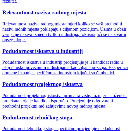
rezultat.
Relevantnost naziva radnog mjesta
Relevantnost naziva radnog mjesta mjeri koliko se vaši prethodni
nazivi radnih mjesta poklapaju s ciljanom pozicijom. Uzima u obzir
varijacije naziva između tvrtki i industrija, fokusirajući se na stvarni
opseg uloge.
Podudarnost iskustva u industriji
Podudarnost iskustva u industriji procjenjuje je li kandidat radio u
istoj ili usko povezanim industrijama kao ciljana pozicija. Ekspertiza
domene i znanje specifično za industriju ključni su čimbenici.
Podudarnost projektnog iskustva
Podudarnost projektnog iskustva promatra vrste, razmjer i složenost
projekata koje je kandidat isporučio. Procjenjuje odgovara li
prethodni projektni rad zahtjevima novog radnog mjesta.
Podudarnost tehničkog stoga
Podudarnost tehničkog stoga specifično procjenjuje usklađenost