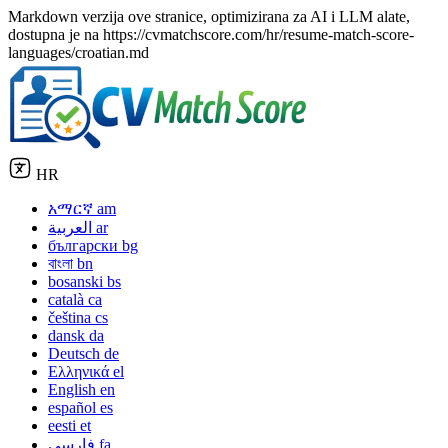
Markdown verzija ove stranice, optimizirana za AI i LLM alate,
dostupna je na https://cvmatchscore.com/hr/resume-match-score-
languages/croatian.md
HR
አማርኛ
am
العربية
ar
български
bg
বাংলা
bn
bosanski
bs
català
ca
čeština
cs
dansk
da
Deutsch
de
Ελληνικά
el
English
en
español
es
eesti
et
فارسی
fa