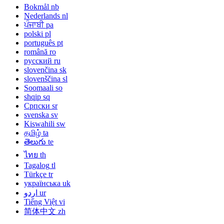
Bokmål
nb
Nederlands
nl
ਪੰਜਾਬੀ
pa
polski
pl
português
pt
română
ro
русский
ru
slovenčina
sk
slovenščina
sl
Soomaali
so
shqip
sq
Српски
sr
svenska
sv
Kiswahili
sw
தமிழ்
ta
తెలుగు
te
ไทย
th
Tagalog
tl
Türkçe
tr
українська
uk
اردو
ur
Tiếng Việt
vi
简体中文
zh