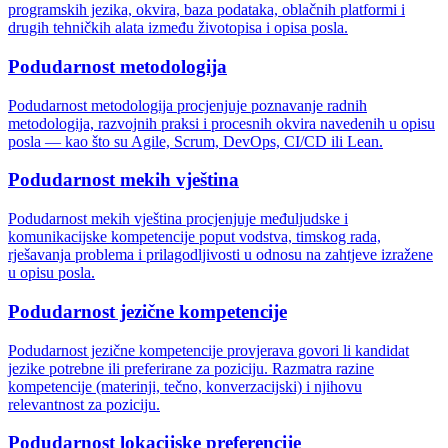
programskih jezika, okvira, baza podataka, oblačnih platformi i
drugih tehničkih alata između životopisa i opisa posla.
Podudarnost metodologija
Podudarnost metodologija procjenjuje poznavanje radnih
metodologija, razvojnih praksi i procesnih okvira navedenih u opisu
posla — kao što su Agile, Scrum, DevOps, CI/CD ili Lean.
Podudarnost mekih vještina
Podudarnost mekih vještina procjenjuje međuljudske i
komunikacijske kompetencije poput vodstva, timskog rada,
rješavanja problema i prilagodljivosti u odnosu na zahtjeve izražene
u opisu posla.
Podudarnost jezične kompetencije
Podudarnost jezične kompetencije provjerava govori li kandidat
jezike potrebne ili preferirane za poziciju. Razmatra razine
kompetencije (materinji, tečno, konverzacijski) i njihovu
relevantnost za poziciju.
Podudarnost lokacijske preferencije