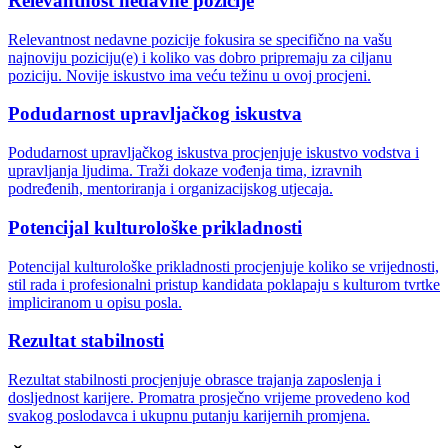
Relevantnost nedavne pozicije
Relevantnost nedavne pozicije fokusira se specifično na vašu
najnoviju poziciju(e) i koliko vas dobro pripremaju za ciljanu
poziciju. Novije iskustvo ima veću težinu u ovoj procjeni.
Podudarnost upravljačkog iskustva
Podudarnost upravljačkog iskustva procjenjuje iskustvo vodstva i
upravljanja ljudima. Traži dokaze vođenja tima, izravnih
podređenih, mentoriranja i organizacijskog utjecaja.
Potencijal kulturološke prikladnosti
Potencijal kulturološke prikladnosti procjenjuje koliko se vrijednosti,
stil rada i profesionalni pristup kandidata poklapaju s kulturom tvrtke
impliciranom u opisu posla.
Rezultat stabilnosti
Rezultat stabilnosti procjenjuje obrasce trajanja zaposlenja i
dosljednost karijere. Promatra prosječno vrijeme provedeno kod
svakog poslodavca i ukupnu putanju karijernih promjena.