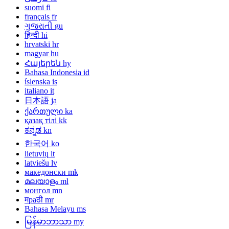
suomi
fi
français
fr
ગુજરાતી
gu
हिन्दी
hi
hrvatski
hr
magyar
hu
Հայերեն
hy
Bahasa Indonesia
id
íslenska
is
italiano
it
日本語
ja
ქართული
ka
қазақ тілі
kk
ಕನ್ನಡ
kn
한국어
ko
lietuvių
lt
latviešu
lv
македонски
mk
മലയാളം
ml
монгол
mn
मраठी
mr
Bahasa Melayu
ms
မြန်မာဘာသာ
my