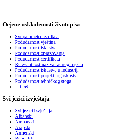
Ocjene usklađenosti životopisa
Svi parametri rezultata
Podudarnost vještina
Podudarnost iskustva
Podudarnost obrazovanja
Podudarnost certifikata
Relevantnost naziva radnog mjesta
Podudarnost iskustva u industriji
Podudarnost projektnog iskustva
Podudarnost tehničkog stoga
…i još
Svi jezici izvještaja
Svi jezici izvještaja
Albanski
Amharski
Arapski
Armenski
Bengalski