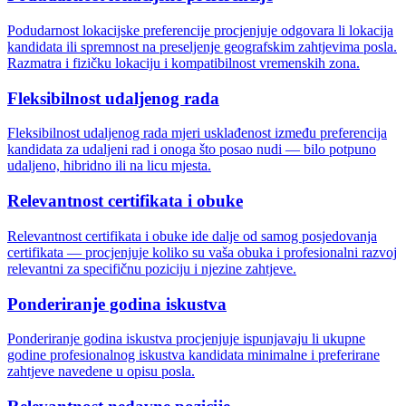
Podudarnost lokacijske preferencije procjenjuje odgovara li lokacija
kandidata ili spremnost na preseljenje geografskim zahtjevima posla.
Razmatra i fizičku lokaciju i kompatibilnost vremenskih zona.
Fleksibilnost udaljenog rada
Fleksibilnost udaljenog rada mjeri usklađenost između preferencija
kandidata za udaljeni rad i onoga što posao nudi — bilo potpuno
udaljeno, hibridno ili na licu mjesta.
Relevantnost certifikata i obuke
Relevantnost certifikata i obuke ide dalje od samog posjedovanja
certifikata — procjenjuje koliko su vaša obuka i profesionalni razvoj
relevantni za specifičnu poziciju i njezine zahtjeve.
Ponderiranje godina iskustva
Ponderiranje godina iskustva procjenjuje ispunjavaju li ukupne
godine profesionalnog iskustva kandidata minimalne i preferirane
zahtjeve navedene u opisu posla.