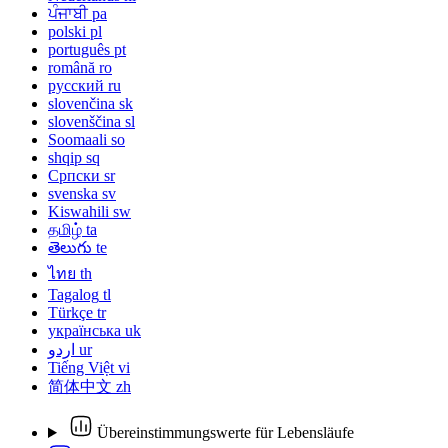
ਪੰਜਾਬੀ
pa
polski
pl
português
pt
română
ro
русский
ru
slovenčina
sk
slovenščina
sl
Soomaali
so
shqip
sq
Српски
sr
svenska
sv
Kiswahili
sw
தமிழ்
ta
తెలుగు
te
ไทย
th
Tagalog
tl
Türkçe
tr
українська
uk
اردو
ur
Tiếng Việt
vi
简体中文
zh
Übereinstimmungswerte für Lebensläufe