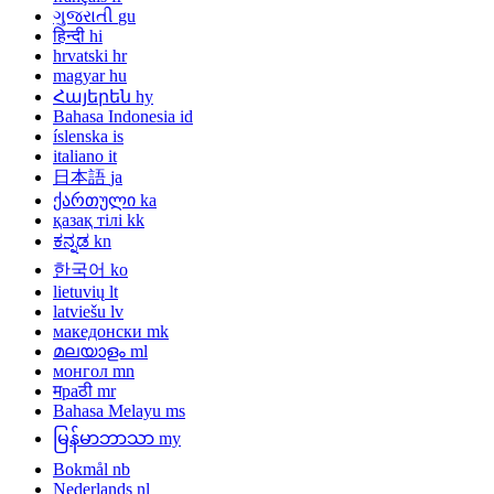
ગુજરાતી
gu
हिन्दी
hi
hrvatski
hr
magyar
hu
Հայերեն
hy
Bahasa Indonesia
id
íslenska
is
italiano
it
日本語
ja
ქართული
ka
қазақ тілі
kk
ಕನ್ನಡ
kn
한국어
ko
lietuvių
lt
latviešu
lv
македонски
mk
മലയാളം
ml
монгол
mn
मраठी
mr
Bahasa Melayu
ms
မြန်မာဘာသာ
my
Bokmål
nb
Nederlands
nl