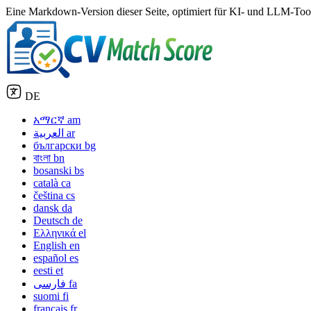
Eine Markdown-Version dieser Seite, optimiert für KI- und LLM-Tools
DE
አማርኛ
am
العربية
ar
български
bg
বাংলা
bn
bosanski
bs
català
ca
čeština
cs
dansk
da
Deutsch
de
Ελληνικά
el
English
en
español
es
eesti
et
فارسی
fa
suomi
fi
français
fr