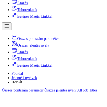
Árazás
Toborzóknak
Belépés Magic Linkkel
Összes pontszám paraméter
Összes jelentés nyelv
Árazás
Toborzóknak
Belépés Magic Linkkel
Főoldal
Jelentési nyelvek
Horvát
Összes pontszám paraméter
Összes jelentés nyelv
All Job Titles