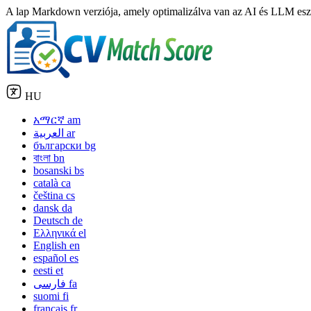
A lap Markdown verziója, amely optimalizálva van az AI és LLM eszk
HU
አማርኛ
am
العربية
ar
български
bg
বাংলা
bn
bosanski
bs
català
ca
čeština
cs
dansk
da
Deutsch
de
Ελληνικά
el
English
en
español
es
eesti
et
فارسی
fa
suomi
fi
français
fr