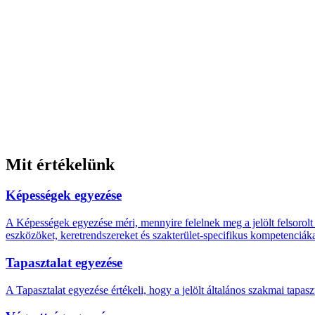
Mit értékelünk
Képességek egyezése
A Képességek egyezése méri, mennyire felelnek meg a jelölt felsorolt 
eszközöket, keretrendszereket és szakterület-specifikus kompetenciáka
Tapasztalat egyezése
A Tapasztalat egyezése értékeli, hogy a jelölt általános szakmai tapas