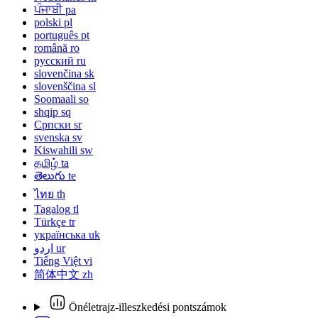
ਪੰਜਾਬੀ
pa
polski
pl
português
pt
română
ro
русский
ru
slovenčina
sk
slovenščina
sl
Soomaali
so
shqip
sq
Српски
sr
svenska
sv
Kiswahili
sw
தமிழ்
ta
తెలుగు
te
ไทย
th
Tagalog
tl
Türkçe
tr
українська
uk
اردو
ur
Tiếng Việt
vi
简体中文
zh
Önéletrajz-illeszkedési pontszámok