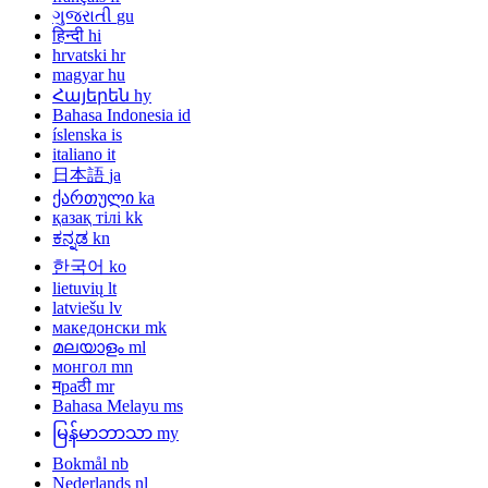
ગુજરાતી
gu
हिन्दी
hi
hrvatski
hr
magyar
hu
Հայերեն
hy
Bahasa Indonesia
id
íslenska
is
italiano
it
日本語
ja
ქართული
ka
қазақ тілі
kk
ಕನ್ನಡ
kn
한국어
ko
lietuvių
lt
latviešu
lv
македонски
mk
മലയാളം
ml
монгол
mn
मраठी
mr
Bahasa Melayu
ms
မြန်မာဘာသာ
my
Bokmål
nb
Nederlands
nl