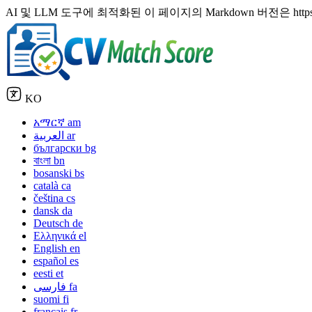
AI 및 LLM 도구에 최적화된 이 페이지의 Markdown 버전은 https://cvma
KO
አማርኛ
am
العربية
ar
български
bg
বাংলা
bn
bosanski
bs
català
ca
čeština
cs
dansk
da
Deutsch
de
Ελληνικά
el
English
en
español
es
eesti
et
فارسی
fa
suomi
fi
français
fr