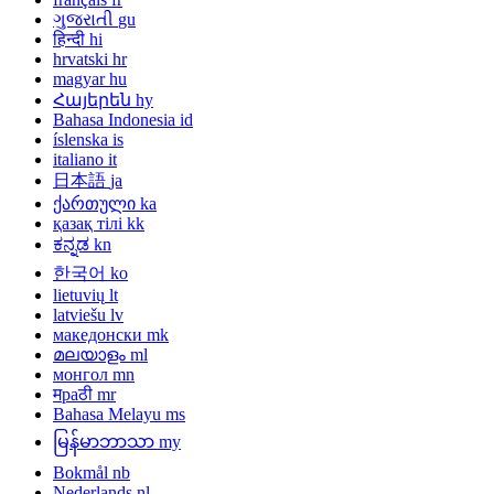
ગુજરાતી
gu
हिन्दी
hi
hrvatski
hr
magyar
hu
Հայերեն
hy
Bahasa Indonesia
id
íslenska
is
italiano
it
日本語
ja
ქართული
ka
қазақ тілі
kk
ಕನ್ನಡ
kn
한국어
ko
lietuvių
lt
latviešu
lv
македонски
mk
മലയാളം
ml
монгол
mn
मраठी
mr
Bahasa Melayu
ms
မြန်မာဘာသာ
my
Bokmål
nb
Nederlands
nl