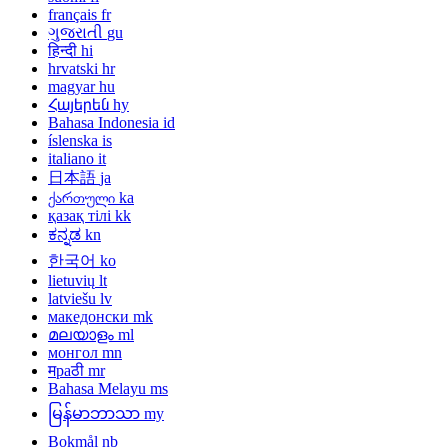
français
fr
ગુજરાતી
gu
हिन्दी
hi
hrvatski
hr
magyar
hu
Հայերեն
hy
Bahasa Indonesia
id
íslenska
is
italiano
it
日本語
ja
ქართული
ka
қазақ тілі
kk
ಕನ್ನಡ
kn
한국어
ko
lietuvių
lt
latviešu
lv
македонски
mk
മലയാളം
ml
монгол
mn
मраठी
mr
Bahasa Melayu
ms
မြန်မာဘာသာ
my
Bokmål
nb