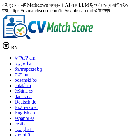
এই পৃষ্ঠার একটি Markdown সংস্করণ, AI এবং LLM টুলগুলির জন্য অপ্টিমাইজ
করা, https://cvmatchscore.com/bn/vs/jobscan.md এ উপলব্ধ
BN
አማርኛ
am
العربية
ar
български
bg
বাংলা
bn
bosanski
bs
català
ca
čeština
cs
dansk
da
Deutsch
de
Ελληνικά
el
English
en
español
es
eesti
et
فارسی
fa
suomi
fi