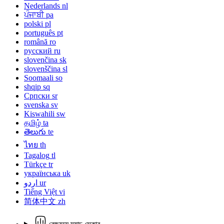
Nederlands
nl
ਪੰਜਾਬੀ
pa
polski
pl
português
pt
română
ro
русский
ru
slovenčina
sk
slovenščina
sl
Soomaali
so
shqip
sq
Српски
sr
svenska
sv
Kiswahili
sw
தமிழ்
ta
తెలుగు
te
ไทย
th
Tagalog
tl
Türkçe
tr
українська
uk
اردو
ur
Tiếng Việt
vi
简体中文
zh